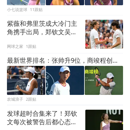
小七说篮球
11跟贴
紫薇和弗里茨成大冷门主
角携手出局，郑钦文吴易
昺入选美网资格赛
网球之家
1跟贴
最新世界排名：张帅升9位，商竣程创造历史飙升57位，郑钦文第119
农城浪子
2跟贴
发球超时合集来了！郑钦
文每次被警告后都心态崩