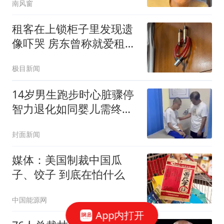
南风窗
租客在上锁柜子里发现遗
像吓哭 房东曾称就爱租给
男生
极目新闻
14岁男生跑步时心脏骤停
智力退化如同婴儿需终身
护理
封面新闻
媒体：美国制裁中国瓜
子、饺子 到底在怕什么
中国能源网
App内打开