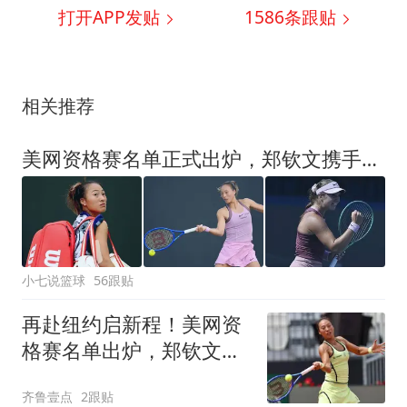
打开APP发贴
1586
条跟贴
相关推荐
美网资格赛名单正式出炉，郑钦文携手2位大满贯出战，16岁新星入围
小七说篮球
56跟贴
再赴纽约启新程！美网资
格赛名单出炉，郑钦文静
心打磨短板冲正赛
齐鲁壹点
2跟贴