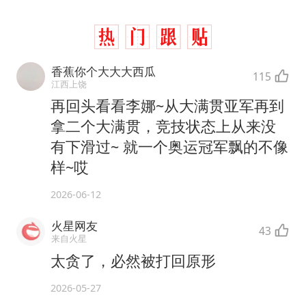
香蕉你个大大大西瓜
115
江西上饶
再回头看看李娜~从大满贯亚军再到
拿二个大满贯，竞技状态上从来没
有下滑过~ 就一个奥运冠军飘的不像
样~哎
2026-06-12
火星网友
43
来自火星
太贪了，必然被打回原形
2026-05-27