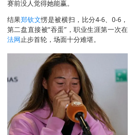
泰国一女公务员妆容引争议 本人回应
赛前没人觉得她能赢。
扎哈罗娃批广岛市长不提美国原子弹
结果
郑钦文
愣是被横扫，比分4-6、0-6，
村民谈“梅姨”：叫的其实是“媒姨”
第二盘直接被“吞蛋”，职业生涯第一次在
首次证实！“胶球”存在
法网
止步首轮，场面十分难堪。
东方甄选被判赔偿江小白30万元
奋进开新局 实干挑大梁