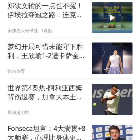
郑钦文输的一点也不冤！
伊埃拉夺冠之路：连克前
3号种子+奥运冠军
美加墨头号球迷
1跟贴
梦幻开局可惜未能守下胜
利，王欣瑜1-2遭卡萨金娜
逆转止步多伦多1000赛首
咪咕体育
轮
世界第4奥热-阿利亚西姆
背伤退赛，加拿大本土赛
事再遭打击
星河漫山野
Fonseca坦言：4大满贯+8
大师赛，心理比身体更受