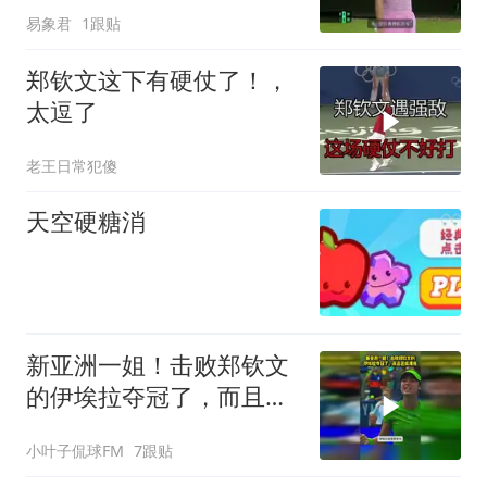
盘，这毛病得改
易象君
1跟贴
郑钦文这下有硬仗了！，
太逗了
老王日常犯傻
天空硬糖消
新亚洲一姐！击败郑钦文
的伊埃拉夺冠了，而且还
很漂亮
小叶子侃球FM
7跟贴