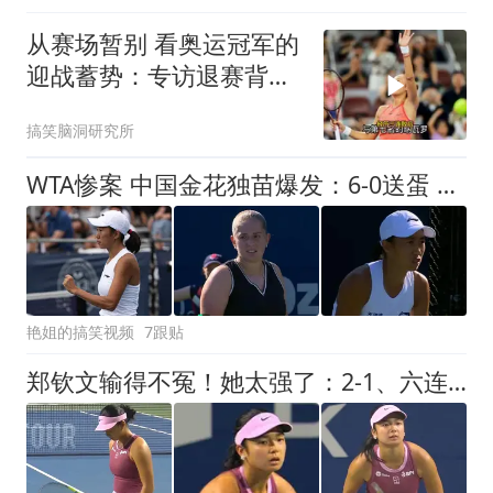
从赛场暂别 看奥运冠军的
迎战蓄势：专访退赛背后
美网攻略计划
搞笑脑洞研究所
WTA惨案 中国金花独苗爆发：6-0送蛋 4-0法网冠军 37岁老将晋级32强
艳姐的搞笑视频
7跟贴
郑钦文输得不冤！她太强了：2-1、六连胜进32强，新科大满贯0-2爆冷