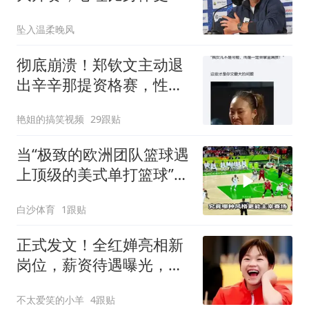
煎熬
坠入温柔晚风
彻底崩溃！郑钦文主动退
出辛辛那提资格赛，性格
才是致命因素
艳姐的搞笑视频
29跟贴
当“极致的欧洲团队篮球遇
上顶级的美式单打篮球”谁
会更胜一筹
白沙体育
1跟贴
正式发文！全红婵亮相新
岗位，薪资待遇曝光，估
计和你想的不同
不太爱笑的小羊
4跟贴