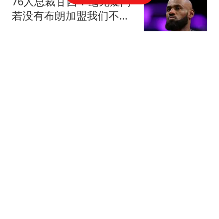
76人总裁甘西：毫无疑问
若没有布朗加盟我们不可
能签下詹姆斯
北青网-北京青年报
985高校博士后被举报在
妻子孕期出轨 如今入职香
港高校
红星新闻
巴特勒重伤休至2027年2
月，勇士新秀获ESPN力挺
救火
慢享生活集
延迟退休推行收效一般，
多位专家提出新思路，建