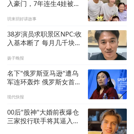
入豪门，7年连生4娃被群
嘲，如今怎样了？
玥来玥好讲故事
38岁演员求职景区NPC:收
入基本断了 每月几千块都
没有
扬子晚报
名下"俄罗斯亚马逊"遭乌
军连环轰炸 俄罗斯女首富
怒了
现代快报
00后"股神"大婚前夜爆仓
三家投行联手将其逼入绝
境