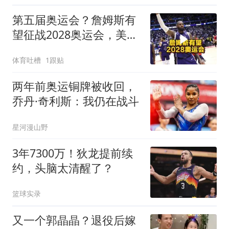
第五届奥运会？詹姆斯有
望征战2028奥运会，美国
队专门留名额
体育吐槽
1跟贴
两年前奥运铜牌被收回，
乔丹·奇利斯：我仍在战斗
星河漫山野
3年7300万！狄龙提前续
约，头脑太清醒了？
篮球实录
又一个郭晶晶？退役后嫁