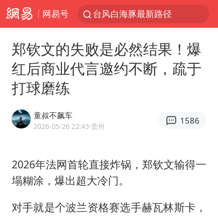
网易号
台风白海豚最新路径
昆明石林火把节
郑钦文的失败是必然结果！爆
外交部发言人就广岛核爆81周年等答记者问
红后商业代言邀约不断，疏于
中央气象台发布台风黄色预警
打球磨练
我国编制完成新版全月地质图
63岁关之琳否认与27岁模特恋情
童叔不飙车
1586
胡塞武装袭扰红海航运行动升级
2026-05-26 22:43
·贵州
郑国霖回应去景区上班被保安拦下
80后女柜员逆袭成4200亿银行副行长
2026年法网首轮直接炸锅，
郑钦文
输得一
塌糊涂，爆出超大冷门。
感觉全东北都在等7号
27岁女子成组织卖淫集团主犯被通缉
对手就是个波兰资格赛选手赫瓦林斯卡，