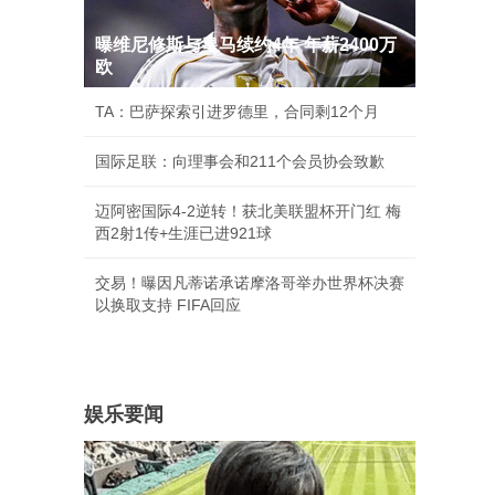
曝维尼修斯与皇马续约4年 年薪2400万
欧
TA：巴萨探索引进罗德里，合同剩12个月
国际足联：向理事会和211个会员协会致歉
迈阿密国际4-2逆转！获北美联盟杯开门红 梅
西2射1传+生涯已进921球
交易！曝因凡蒂诺承诺摩洛哥举办世界杯决赛
以换取支持 FIFA回应
娱乐要闻