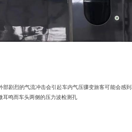
外部剧烈的气流冲击会引起车内气压骤变旅客可能会感到
微耳鸣而车头两侧的压力波检测孔