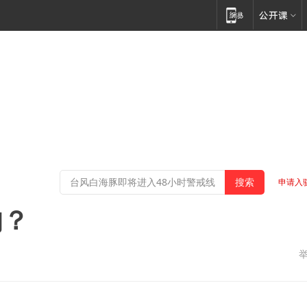
申请入
的？