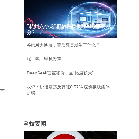
"杭州六小龙"群核科技物理AI故事有水
分?
谷歌AI大换血，背后究竟发生了什么？
张一鸣，罕见发声
DeepSeek官宣涨价，且“幅度较大”！
收评：沪指震荡反弹涨0.57% 煤炭板块集体
耳
走强
科技要闻