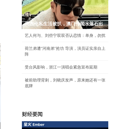
周杰伦私生活被扒，澳门传闻水落石出
艺人何与、刘些宁双双否认恋情：单身，勿扰
荷兰弟遭“河南弟”抢功 导演，演员证实亲自上
阵
受台风影响，浙江一演唱会紧急宣布延期
被前助理背刺，刘晓庆发声，原来她还有一张
底牌
财经要闻