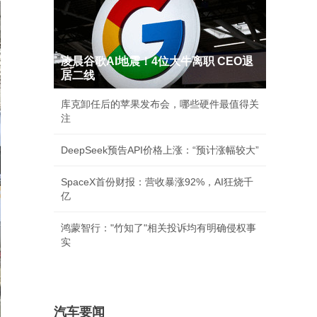
凌晨谷歌AI地震！4位大牛离职 CEO退
居二线
库克卸任后的苹果发布会，哪些硬件最值得关
注
DeepSeek预告API价格上涨：“预计涨幅较大”
SpaceX首份财报：营收暴涨92%，AI狂烧千
亿
鸿蒙智行："竹知了"相关投诉均有明确侵权事
实
汽车要闻