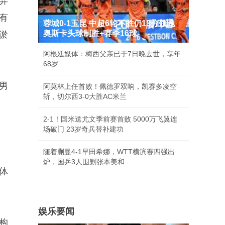
异
有
蓉城0-1玉昆 中超6轮不胜仍13分领跑
奥斯卡头球制胜+赛季16球
淤
阿根廷媒体：梅西父亲已于7日晚去世，享年
68岁
男
阿莫林上任首败！佩德罗双响，凯赛多凌空
斩，切尔西3-0大胜AC米兰
2-1！国米送尤文季前赛首败 5000万飞翼连
场破门 23岁奇兵替补建功
随着蒯曼4-1早田希娜，WTT横滨赛四强出
炉，国乒3人围剿张本美和
体
娱乐要闻
构