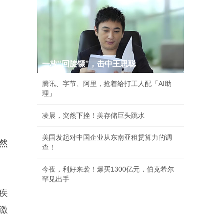
一枚“回旋镖”，击中王思聪
腾讯、字节、阿里，抢着给打工人配「AI助
理」
凌晨，突然下挫！美存储巨头跳水
美国发起对中国企业从东南亚租赁算力的调
然
查！
今夜，利好来袭！爆买1300亿元，伯克希尔
罕见出手
疾
激