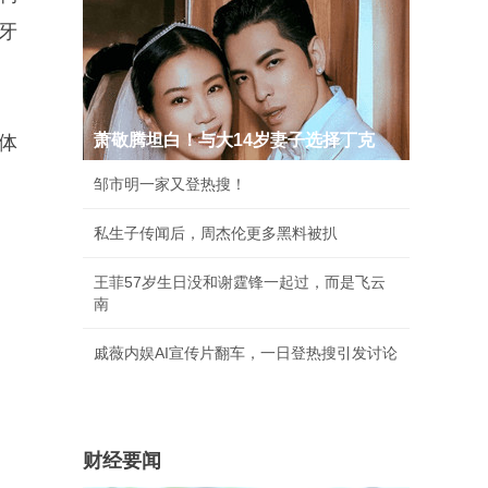
牙
萧敬腾坦白！与大14岁妻子选择丁克
体
邹市明一家又登热搜！
私生子传闻后，周杰伦更多黑料被扒
王菲57岁生日没和谢霆锋一起过，而是飞云
南
戚薇内娱AI宣传片翻车，一日登热搜引发讨论
财经要闻