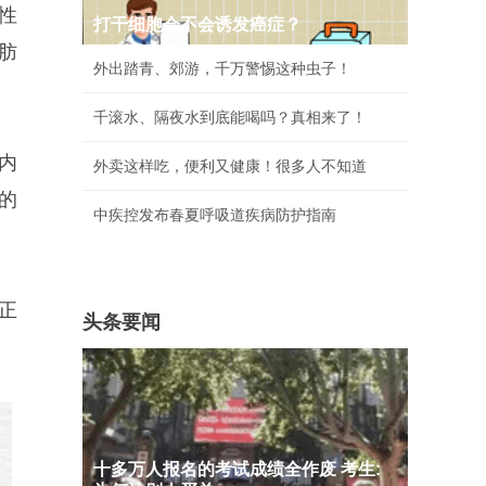
性
打干细胞会不会诱发癌症？
肪
外出踏青、郊游，千万警惕这种虫子！
千滚水、隔夜水到底能喝吗？真相来了！
内
外卖这样吃，便利又健康！很多人不知道
的
中疾控发布春夏呼吸道疾病防护指南
正
头条要闻
十多万人报名的考试成绩全作废 考生: