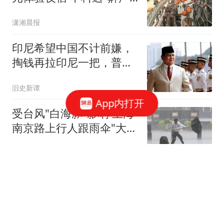
攻击"
潇湘晨报
印尼希望中国不计前嫌，
掏钱再拉印尼一把，普拉
博沃在等好消息
旧史新谭
App内打开
受台风"白海豚"影响 上海
南京路上行人跟雨伞"大搏
斗"
上观新闻
全市场：卢卡库接近加盟
费内巴切，税后年薪1000
万欧元
懂球帝