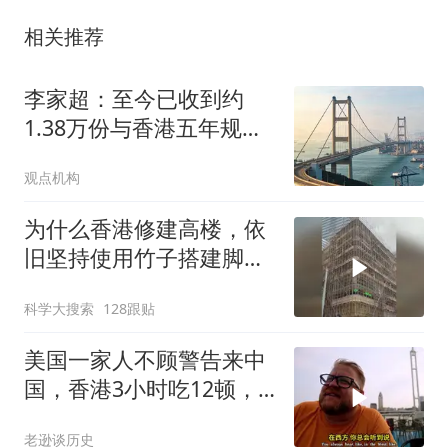
相关推荐
李家超：至今已收到约
1.38万份与香港五年规划
相关的意见
观点机构
为什么香港修建高楼，依
旧坚持使用竹子搭建脚手
架
科学大搜索
128跟贴
美国一家人不顾警告来中
国，香港3小时吃12顿，
直飞上海想定居
老逊谈历史