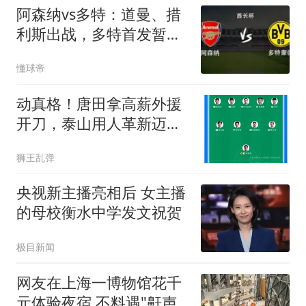
阿森纳vs多特：道曼、措
利斯出战，多特首发暂未
公布
懂球帝
动真格！唐田拿高薪外援
开刀，泰山用人革新迈出
关键一步
狮王乱弹
央视新主播亮相后 女主播
的母校衡水中学发文祝贺
极目新闻
网友在上海一博物馆花千
元体验夜宿 不料遇"鼾声