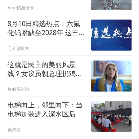
在香港
Aine情感语录
8月10日精选热点：六氟
化钨紧缺至2028年 这三大
龙头受益最大
元芳说投资
这就是民主的美丽风景
线？女议员朝总理扔鸡
蛋！怒吼“耻辱”！
你的雷达站
电梯向上，邻里向下：当
电梯加装进入深水区后
觉叔说