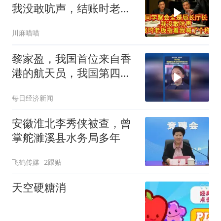
人的痛苦
我没敢吭声，结账时老板
指着我喊了个称呼
川麻喵喵
黎家盈，我国首位来自香
港的航天员，我国第四位
女航天员
每日经济新闻
安徽淮北李秀侠被查，曾
掌舵濉溪县水务局多年
飞鹤传媒
2跟贴
天空硬糖消