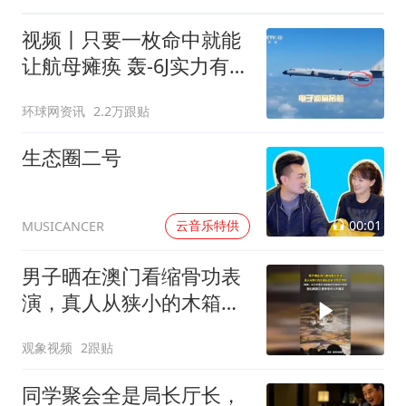
视频丨只要一枚命中就能
让航母瘫痪 轰-6J实力有多
强？
环球网资讯
2.2万跟贴
生态圈二号
00:01
云音乐特供
MUSICANCER
男子晒在澳门看缩骨功表
演，真人从狭小的木箱钻
出来，全程无特效，网
观象视频
2跟贴
友：从几岁骨头没成型的
时候就开始练，要承受非
同学聚会全是局长厅长，