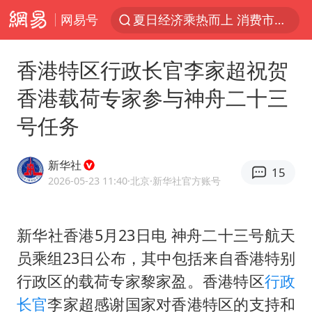
网易号
夏日经济乘热而上 消费市场向新而行
白海豚对华东华北影响会大于巴威
香港特区行政长官李家超祝贺
于东来回应胖东来近25年老店年底关闭
香港载荷专家参与神舟二十三
以拒绝“和平委员会”的加沙和平计划
号任务
浙江省甬江发生2026年第1号洪水
全球最大级别运输船通过长江大桥
新华社
15
白海豚北上或致京津冀暴雨
2026-05-23 11:40
·北京
·新华社官方账号
上海全力守护市民“菜篮子”
上门女婿出轨女邻居多年被判重婚罪
新华社香港5月23日电 神舟二十三号航天
员乘组23日公布，其中包括来自香港特别
香港刷新1884年以来最高气温纪录
行政区的载荷专家黎家盈。香港特区
行政
美将每月供乌爱国者拦截导弹
长官
李家超感谢国家对香港特区的支持和