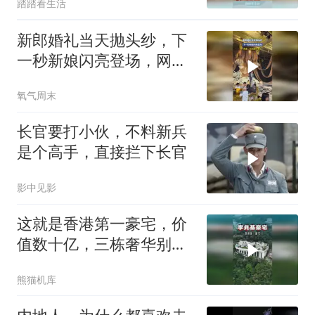
踏踏看生活
新郎婚礼当天抛头纱，下
一秒新娘闪亮登场，网
友：仪式感拉满了
氧气周末
长官要打小伙，不料新兵
是个高手，直接拦下长官
影中见影
这就是香港第一豪宅，价
值数十亿，三栋奢华别墅
一字排开
熊猫机库