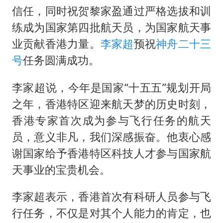
国足U17与阿森纳决赛取消 并列冠军
信任，同时祝贺黎家盈通过严格选拔和训
暑期研学游升温 在旅途中增长知识
练成为国家第四批航天员，为国家航天事
猫咪过火把节被抹成黑猫
业贡献香港力量。
李家超
预祝
神舟二十三
宝妈给四胞胎取名平安喜乐
号
任务圆满成功。
构建更高水平的全民健身公共服务体系
李家超说，今年是国家“十五五”规划开局
暴雨预报为何有时感觉不准
之年，香港特区迎来航天梦的历史时刻，
总书记点赞的非遗苗绣焕发新生机
香港专家首次成为参与飞行任务的航天
员，意义非凡，我们深感振奋。他衷心感
谢国家给予香港特区科技人才参与国家航
天事业的宝贵机会。
李家超表示，香港首次有科研人员参与飞
行任务，不仅是对其个人能力的肯定，也