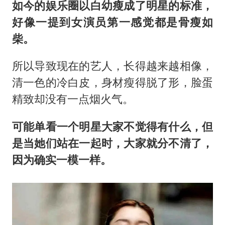
台州《告全体市民书》：非必要不外出
如今的娱乐圈以白幼瘦成了明星的标准，
胡彦斌获《歌手2026》歌王
好像一提到女演员第一感觉都是骨瘦如
柴。
宇树王兴兴被问了360多个问题
微信新功能：你可以“撤回”你的撤回
所以导致现在的艺人，长得越来越相像，
视频丨森林温泉、油菜花海、丹崖碧水……解锁各地夏日限定体验
清一色的冷白皮，身材瘦得脱了形，脸蛋
四川宜宾地震网友称睡觉被摇醒
精致却没有一点烟火气。
夯实基础开新局
可能单看一个明星大家不觉得有什么，但
是当她们站在一起时，大家就分不清了，
因为确实一模一样。