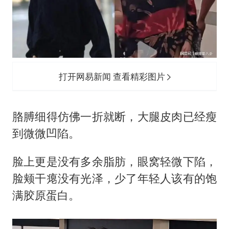
打开网易新闻 查看精彩图片
胳膊细得仿佛一折就断，大腿皮肉已经瘦
到微微凹陷。
脸上更是没有多余脂肪，眼窝轻微下陷，
脸颊干瘪没有光泽，少了年轻人该有的饱
满胶原蛋白。