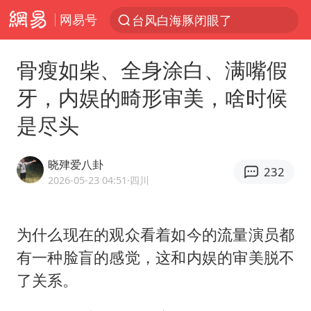
网易号
“China Cool”火了，老外爱上中国避暑游
泰国初中生饮弹自尽前开了26枪
骨瘦如柴、全身涂白、满嘴假
云南一地村民过火把节意外灼伤16人
牙，内娱的畸形审美，啥时候
浙江海事局启动Ⅰ级防台应急响应
是尽头
美国7月非农就业人数意外减少2.3万人
用AI造出新病毒意味着什么
晓肂爱八卦
232
预计“白海豚”明晚将在浙江舟山到福建福鼎一带沿海登陆
2026-05-23 04:51
·四川
美股创4月份以来最大单周涨幅
女子被狗舔脚确诊三级暴露 医生回应
为什么现在的观众看着如今的流量演员都
有一种脸盲的感觉，这和内娱的审美脱不
泰国校园枪击事件已致8死30余伤
了关系。
光伏八巨头签署“不低于成本价”倡议