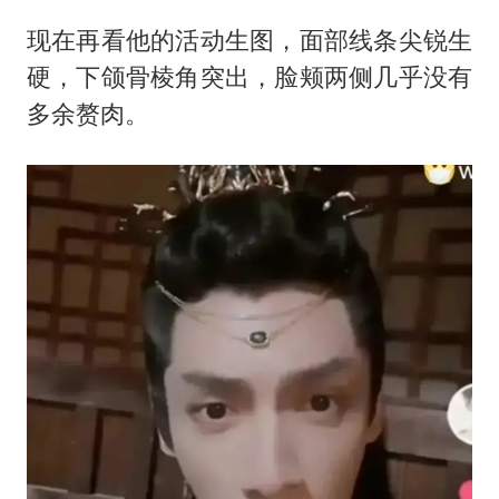
现在再看他的活动生图，面部线条尖锐生
硬，下颌骨棱角突出，脸颊两侧几乎没有
多余赘肉。