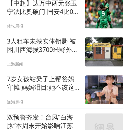
【中超】达万中两元张玉
宁法比奥破门 国安4比0深
圳
体坛周报
3人租车未获实体钥匙 被
困川西海拔3700米野外10
余小时
上游新闻
7岁女孩站凳子上帮爸妈
守摊 妈妈泪目:她不该这
么懂事
潇湘晨报
双预警齐发！台风“白海
豚”本周末开始影响江苏