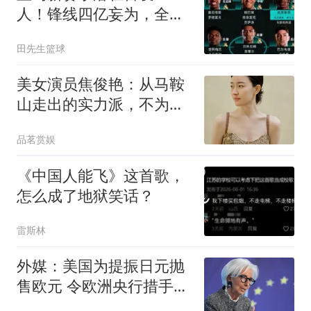
人！锋线四亿妄为，全新
银河战舰扬帆起航！
田先生篮球
美女演员焦俊艳：从马鞍
山走出的实力派，不为了
赚钱乱接戏，至今单身未
品茗赏娱
婚
《中国人能飞》这首歌，
怎么成了地狱笑话？
雷斯林
外媒：美国为提振日元抛
售欧元 令欧洲央行措手不
及