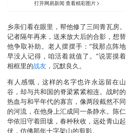
打开网易新闻 查看精彩图片
乡亲们看在眼里，帮他修了三间青瓦房。
记者隔年再来，送来放大后的合影，想替
他争取补助。老人摆摆手：“我那点阵地
早没人记得，咱活着就值了。”说罢摸着
相框里的
战友
，沉默良久。
有人感慨，这样的名字也许永远留在山
谷，却与共和国的脊梁紧紧相连。战时的
热血与和平年代的寡言，像两段截然不同
的河流，在他身上汇成同一条静水。陈仁
华依旧守着田垅，春种秋收，远处青山起
伏，仿佛那年十字架山的剪影。