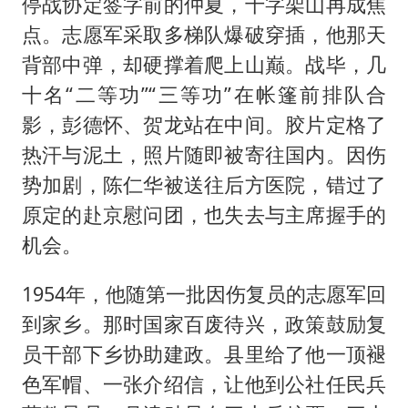
停战协定签字前的仲夏，十字架山再成焦
点。志愿军采取多梯队爆破穿插，他那天
背部中弹，却硬撑着爬上山巅。战毕，几
十名“二等功”“三等功”在帐篷前排队合
影，彭德怀、贺龙站在中间。胶片定格了
热汗与泥土，照片随即被寄往国内。因伤
势加剧，陈仁华被送往后方医院，错过了
原定的赴京慰问团，也失去与主席握手的
机会。
1954年，他随第一批因伤复员的志愿军回
到家乡。那时国家百废待兴，政策鼓励复
员干部下乡协助建政。县里给了他一顶褪
色军帽、一张介绍信，让他到公社任民兵