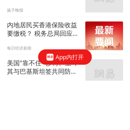
扬子晚报
内地居民买香港保险收益
要缴税？ 税务总局回应：
并非新政，更不是专门针
每日经济新闻
对香港保险市场，无需过
App内打开
度解读
美国"靠不住" 沙特、土耳
其与巴基斯坦签共同防务
协议
每日经济新闻
笔试第一被第二花钱劝弃
考，调查组：涉事副校长
撤职、教师降级
观察者网