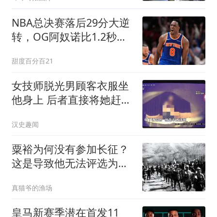
NBA总决赛落后29分大逆
转，OG阿奴诺比1.2秒绝
杀助尼克斯53年首冠
甜度百分百21
女技师脱光男顾客衣服坐
他身上 后者直接将她赶了
下去
汉史趣闻
粟裕为何没有参加长征？
这是导致他无法评选为元
帅的原因？
真猫爷的渔场
皇马新赛季潜在首发11