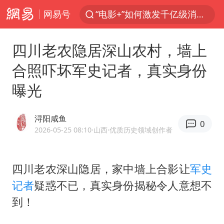
网易号
“电影+”如何激发千亿级消费新活力？
泉州市委书记张毅恭被查
四川老农隐居深山农村，墙上
台风白海豚已进入24小时警戒线
合照吓坏军史记者，真实身份
上海：台风白海豚或将带来龙卷风
曝光
国乒男单横滨冠军赛全军覆没
四川宜宾高县4.9级地震致1死
浔阳咸鱼
0
38岁演员求职万岁山NPC成功
2026-05-25 08:10
·山西
·优质历史领域创作者
秋天的第一杯奶茶到底有多火
美股存储板块集体大跌
四川老农深山隐居，家中墙上合影让
军史
记者
疑惑不已，真实身份揭秘令人意想不
中巨芯：上半年归母净利润1405.77万元
到！
东航：国内客票提前14天免费退改