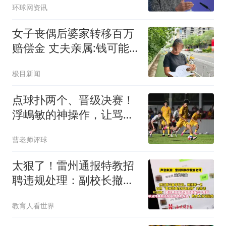
环球网资讯
女子丧偶后婆家转移百万
赔偿金 丈夫亲属:钱可能
烧了
极目新闻
点球扑两个、晋级决赛！
浮嶋敏的神操作，让骂
他“下课”的人闭嘴了
曹老师评球
太狠了！雷州通报特教招
聘违规处理：副校长撤
职，老师连降6级
教育人看世界