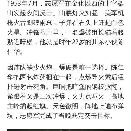
日本试射“战斧”导弹，国防部回应
1953年7月，志愿军在金化以西的十字架
U17国足点球大战淘汰河床晋级决赛
山发起夜间反击。山腰灯火如昼，美军机
枪火舌划破雨幕，子弹在石头上迸起白色
中国女篮70-67险胜尼日利亚女篮
火星。冲锋号声里，一名爆破组长猫着腰
百花奖开幕式
贴近暗堡，他就是时年22岁的川东小伙陈
广东雷州通报特教老师招聘违规事件
仁华。
胡彦斌韩磊 谁帮谁
因连队缺少火炮，爆破是唯一选择。陈仁
夯实基础开新局
华把两包炸药捆在一起，点燃导火索后猛
扑进射击死角。巨响把暗堡的钢板掀翻，
紧跟着又是三次冲爆，火力点哑火，高地
主峰插起红旗。天色微明，阵地上遍布弹
坑，志愿军完成了当晚既定突击目标。