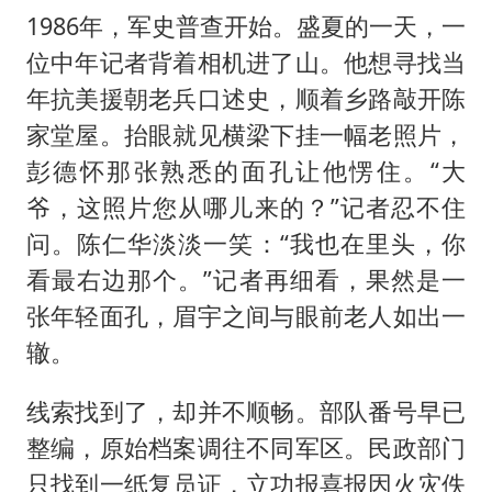
1986年，军史普查开始。盛夏的一天，一
位中年记者背着相机进了山。他想寻找当
年抗美援朝老兵口述史，顺着乡路敲开陈
家堂屋。抬眼就见横梁下挂一幅老照片，
彭德怀那张熟悉的面孔让他愣住。“大
爷，这照片您从哪儿来的？”记者忍不住
问。陈仁华淡淡一笑：“我也在里头，你
看最右边那个。”记者再细看，果然是一
张年轻面孔，眉宇之间与眼前老人如出一
辙。
线索找到了，却并不顺畅。部队番号早已
整编，原始档案调往不同军区。民政部门
只找到一纸复员证，立功报喜报因火灾佚