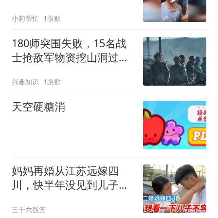
菜，妈妈在一旁暖心夸赞
小莉帮忙
1跟贴
180师突围失败，15名战
士抢敌军物资挖山洞过
冬，足足熬过三百天
兴趣知识
1跟贴
天空硬糖消
妈妈再婚从江苏远嫁四
川，快半年没见到儿子
了，两边牵挂两头难啊
三十六贱笑