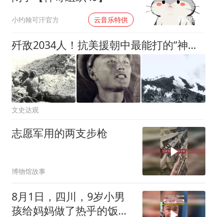
00:02
小约翰可汗官方
云音乐特供
歼敌2034人！抗美援朝中最能打的“神仙营”，全员兵王，全营陨落
文史达观
志愿军用的两支步枪
博物馆故事
8月1日，四川，9岁小男
孩给妈妈做了热乎的饭