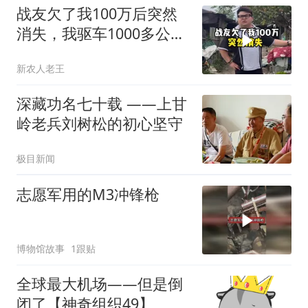
战友欠了我100万后突然
消失，我驱车1000多公里
上门要债
新农人老王
深藏功名七十载 ——上甘
岭老兵刘树松的初心坚守
极目新闻
志愿军用的M3冲锋枪
博物馆故事
1跟贴
全球最大机场——但是倒
闭了【神奇组织49】