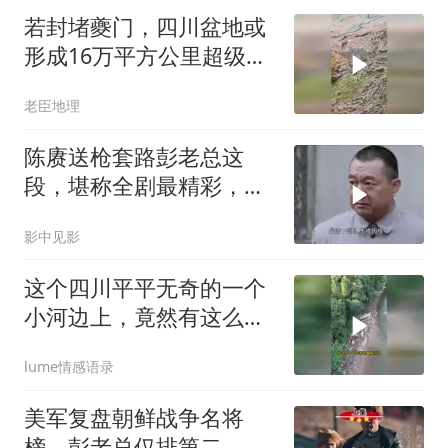
若封堵夔门，四川盆地或
形成16万平方公里超级淡
水湖，场面震撼
老臣地理
陈赓送枪套路彭老总这
段，堪称全剧最精彩，看
一次笑一次
影中见影
这个四川平平无奇的一个
小河边上，竟然有这么一
个神奇的石头，
lume情感语录
美军复盘朝鲜战争名将
榜，彭老总仅排第二，究