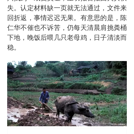
失。认定材料缺一页就无法通过，文件来
回折返，事情迟迟无果。有意思的是，陈
仁华不催也不诉苦，仍每天清晨肩挑粪桶
下地，晚饭后喂几只老母鸡，日子清淡而
稳。