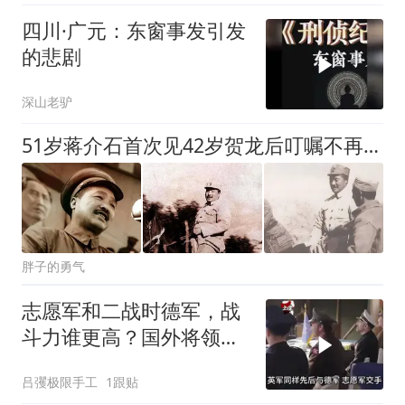
四川·广元：东窗事发引发
的悲剧
深山老驴
51岁蒋介石首次见42岁贺龙后叮嘱不再相见
胖子的勇气
志愿军和二战时德军，战
斗力谁更高？国外将领说
法高度一致
吕彏极限手工
1跟贴