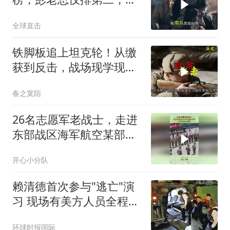
竟谁能稳居榜首？
全球直击
铁脚板追上坦克轮！从缴
获到反击，战场现学现用
打懵美军！
春之寞陌
26名志愿军老战士，走进
东部战区海军航空某部，
为列兵进行授抢！
开心小分队
赖清德首次参与"逃亡"演
习 现场有美方人员全程观
察
环球时报国际