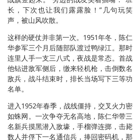
长，下次也让我们露露脸！”几句玩笑
声，被山风吹散。
这样的硬仗并非第一次。1951年冬，陈仁
华参军三个月后随部队渡过鸭绿江。那时
连里人手一支三八式，夜战是常态。首战
他钻进敌军侧后，缴来轻机枪，击倒数名
敌兵，战斗结束时，排长当场写下三等功
名单。
进入1952年春季，战线僵持，交叉火力密
如蛛网。一次争夺无名高地，陈仁华带三
名新兵摸黑潜入敌壕，手榴弹连掷，击毙
数人并俘下一名通信兵，捧回密码机，那