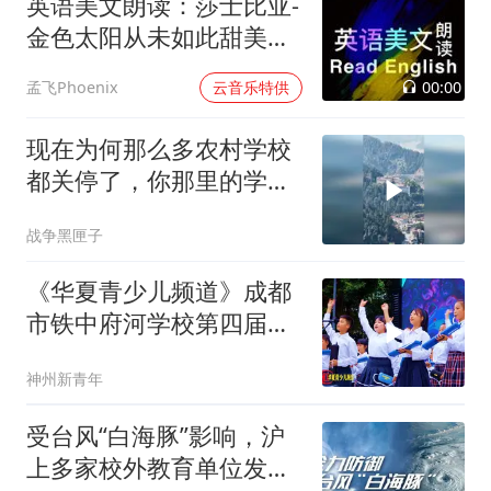
英语美文朗读：莎士比亚-
金色太阳从未如此甜美吻
过
00:00
孟飞Phoenix
云音乐特供
现在为何那么多农村学校
都关停了，你那里的学校
还好吗
战争黑匣子
《华夏青少儿频道》成都
市铁中府河学校第四届艺
术文艺汇演
神州新青年
受台风“白海豚”影响，沪
上多家校外教育单位发布