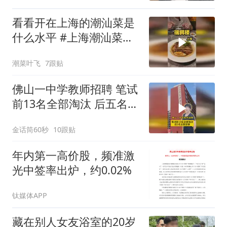
看看开在上海的潮汕菜是
什么水平 #上海潮汕菜排
行榜 #瑞狮楼潮汕会馆 #
潮菜叶飞
7跟贴
上海探店
佛山一中学教师招聘 笔试
前13名全部淘汰 后五名全
部逆袭
金话筒60秒
10跟贴
年内第一高价股，频准激
光中签率出炉，约0.02%
钛媒体APP
藏在别人女友浴室的20岁