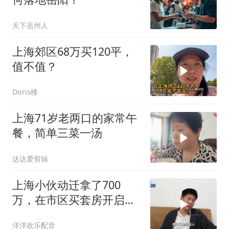
天下岳州人
上海郊区68万买120平，
值不值？
Doris楼
上海71岁老两口的家常午
餐，简单三菜一汤
达达爱剪辑
上海小伙动迁拿了700
万，在市区买套房开启新
生活
洋洋欢乐配音