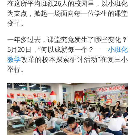
上门女婿出轨女邻居多年被判重婚罪
在这所平均班额26人的校园里，以小班化
构建更高水平的全民健身公共服务体系
为支点，掀起一场面向每一位学生的课堂
变革。
韩军前线部队连曝丑闻
奋力开创中国式现代化建设新局面
一年多过去，课堂究竟发生了哪些变化？
5月20日，“何以成就每一个？——
小班化
教学
改革的校本探索研讨活动”在复三小
举行。