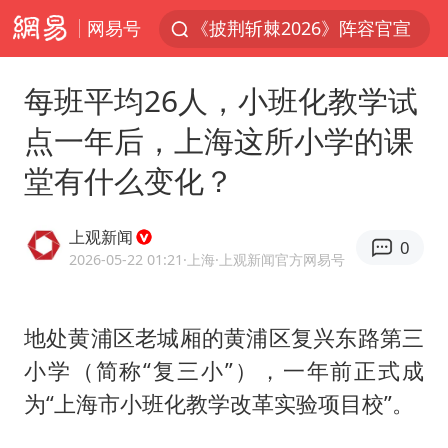
网易号
杭州机场已取消航班388架次
浙江省委书记：该停下的坚决停下来
每班平均26人，小班化教学试
中国籍豪华游艇富商之子在泰国被杀
点一年后，上海这所小学的课
美将每月供乌爱国者拦截导弹
堂有什么变化？
白海豚北上或致京津冀暴雨
上海中心千吨“镇楼神器”摆动明显
上观新闻
0
10余省份将出现强风雨 局地特大暴雨
2026-05-22 01:21
·上海
·上观新闻官方网易号
世界第1特鲁姆普斯诺克中国赛一轮游
新疆一婚礼线上邀请引热议
地处黄浦区老城厢的黄浦区复兴东路第三
小学（简称“复三小”），一年前正式成
《龙餐馆》 冲奖
为“上海市小班化教学改革实验项目校”。
国足U17与阿森纳决赛取消 并列冠军