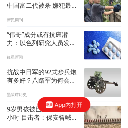
中国富二代被杀 嫌犯最新
发声
新民周刊
“伟哥”成分或有抗癌潜
力：以色列研究人员发现
西地那非或能抑制癌细胞
红星新闻
转移扩散
抗战中日军的92式步兵炮
有多好？八路军为何会对
此爱不释手？
墨策讲历史
App内打开
9岁男孩被巨浪卷走近48
小时 目击者：保安曾喊话
劝阻