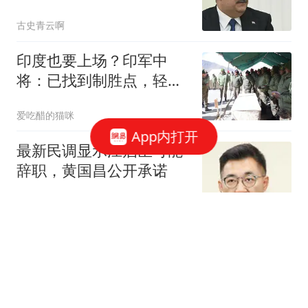
路，库尔德彻底被卖
古史青云啊
印度也要上场？印军中
将：已找到制胜点，轻松
战胜中国空军？
爱吃醋的猫咪
App内打开
最新民调显示江启臣可能
辞职，黄国昌公开承诺
随梦而飞起
握草！湖人也深陷合同违
规疑云？相关爆料令人咋
舌
体育新角度