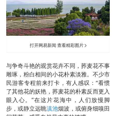
笔试第一被劝弃考涉事副校长被撤职
《龙餐馆》 冲奖
构建更高水平的全民健身公共服务体系
男子被沙蜇蜇伤5小时后呼吸困难
奋力开创中国式现代化建设新局面
打开网易新闻 查看精彩图片
与争奇斗艳的观赏花卉不同，荞麦花不事
雕琢，粉白相间的小花朴素淡雅。不少市
民游客专程前来打卡，有人感叹：“看惯
了其他花的妖艳，荞麦花的朴素反而更入
眼入心。”在这片花海中，人们放慢脚
步，或静立远眺
滇池
烟波，或俯身细嗅田