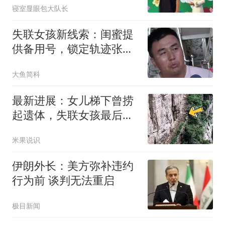
寝室显眼包大队长
失联女孩新线索：闺蜜提
供备用号，锁定轨迹张良
脑，家属发声疑点
大鱼简科
最新进展：女儿梯下曾捞
起遗体，失联女孩最后信
号为何指向居民区
米果说识
伊朗外长：美方弥补违约
行为前 谈判无法重启
极目新闻