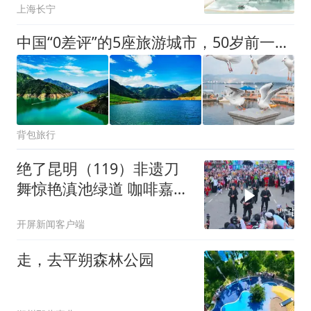
上海长宁
中国“0差评”的5座旅游城市，50岁前一定要去一次！
背包旅行
绝了昆明（119）非遗刀
舞惊艳滇池绿道 咖啡嘉年
华再添民族风采
开屏新闻客户端
走，去平朔森林公园