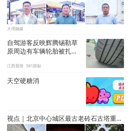
大理融媒
自驾游客反映辉腾锡勒草
原周边有车辆轮胎被扎，
修理店铺换胎价格高达千
江西晨报
581跟贴
元，官方发布情况通报
天空硬糖消
视点｜北京中心城区最古老砖石古塔重新与市民见面