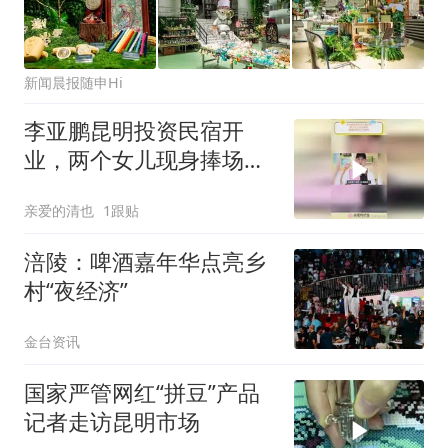
新闻晨报随申Hi
李亚鹏昆明投资民宿开
业，两个女儿现身捧场，
李嫣颜值与王菲神似
亲爱的清也
1跟贴
涪陵：啤酒嘉年华点亮乡
村“夜经济”
金台资讯
国家严管网红“拼豆”产品
记者走访昆明市场