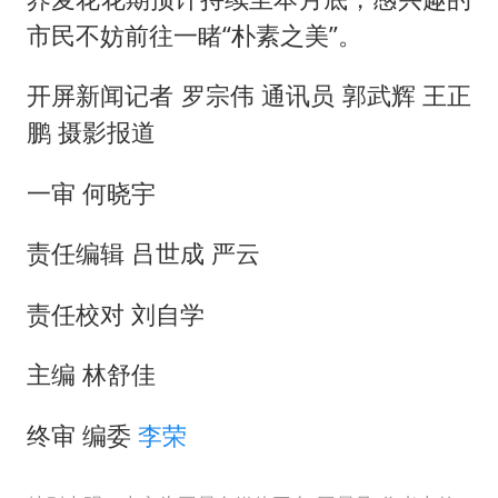
市民不妨前往一睹“朴素之美”。
开屏新闻记者 罗宗伟 通讯员 郭武辉 王正
鹏 摄影报道
一审 何晓宇
责任编辑 吕世成 严云
责任校对 刘自学
主编 林舒佳
终审 编委
李荣