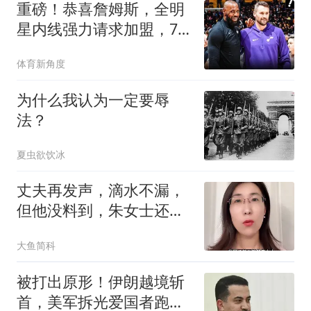
重磅！恭喜詹姆斯，全明
星内线强力请求加盟，76
人，牛逼了！
体育新角度
为什么我认为一定要辱
法？
夏虫欲饮冰
丈夫再发声，滴水不漏，
但他没料到，朱女士还有
张不为人知的底牌
大鱼简科
被打出原形！伊朗越境斩
首，美军拆光爱国者跑