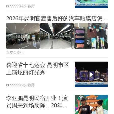
8099999街头巷尾
2026年昆明官渡售后好的汽车贴膜店怎么选，贴隐形车衣、防晒车窗膜门店推荐
车友百晓生
喜迎省十七运会 昆明市区
上演炫丽灯光秀
8099999街头巷尾
李亚鹏昆明民宿开业！演
员周来到场助阵，20年交
情没白费