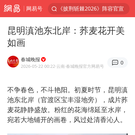
网易号
《披荆斩棘2026》阵容官宣
白海豚北上或致京津冀暴雨
昆明滇池东北岸：荞麦花开美
中国第1高楼阻尼器摆动明显
如画
上海有出现龙卷潜势
国足U17与阿森纳决赛取消 并列冠军
春城晚报
0
2025年小学教师减少13.19万
2026-05-22 00:22
·云南
·春城晚报官方网易号
王艺迪2-4不敌张本美和止步4强
不争春色，不斗艳阳。初夏时节，昆明滇
上门女婿出轨女邻居多年被判重婚罪
池东北岸（官渡区宝丰湿地旁），成片荞
上海大部迎大暴雨
麦花静静盛放。粉红的花海绵延至水岸，
女子发现前夫婚内与第三者育子
宛若大地铺开的画卷，风过处清香沁人。
以军士兵把枪口对准中国记者