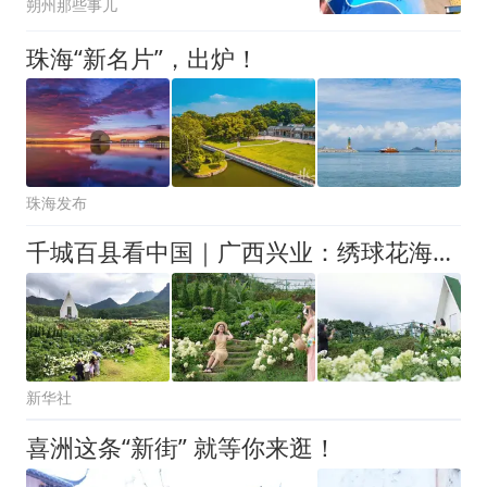
朔州那些事儿
珠海“新名片”，出炉！
珠海发布
千城百县看中国｜广西兴业：绣球花海迎盛放
新华社
喜洲这条“新街” 就等你来逛！