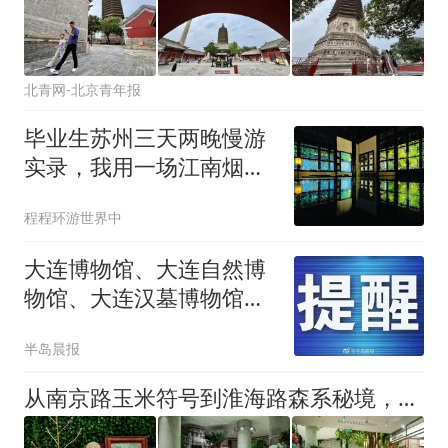
北青网-北京青年报
毕业生苏州三天两晚慢游
实录，我用一场江南烟雨
告别青春
程程环游世界中
大连博物馆、大连自然博
物馆、大连汉墓博物馆调
整暑期开放时间
半岛晨报
从南京路玉米符号到淮海路森系秘境，世界树之巅IP点亮上海城市文脉