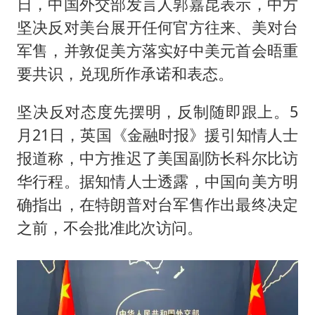
日，中国外交部发言人郭嘉昆表示，中方
坚决反对美台展开任何官方往来、美对台
军售，并敦促美方落实好中美元首会晤重
要共识，兑现所作承诺和表态。
坚决反对态度先摆明，反制随即跟上。5
月21日，英国《金融时报》援引知情人士
报道称，中方推迟了美国副防长科尔比访
华行程。据知情人士透露，中国向美方明
确指出，在特朗普对台军售作出最终决定
之前，不会批准此次访问。