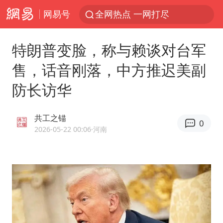
网易号
全网热点 一网打尽
特朗普变脸，称与赖谈对台军
售，话音刚落，中方推迟美副
防长访华
共工之锚
0
2026-05-22 00:06
·河南