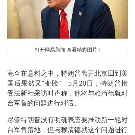
打开网易新闻 查看精彩图片
完全在意料之中，特朗普离开北京回到美
国后果然又“变脸”。5月20日，特朗普接
受法新社采访时声称，他将与赖清德就对
台军售的问题进行对话。
尽管特朗普没有明确表态要推动新一轮对
台军售落地，但与赖清德就这个问题进行