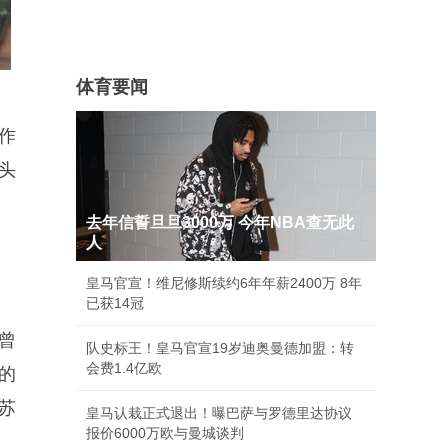
体育要闻
作
头
去年信誓旦旦3000万 今年NBA查无此
人
皇马官宣！维尼修斯续约6年年薪2400万 8年
已获14冠
曾
队史标王！皇马官宣19岁迪奥曼德加盟：转
会费1.4亿欧
的
苏
皇马认栽正式退出！曝巴萨与罗德里达协议
报价6000万欧与曼城谈判