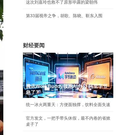
这次刘嘉玲也救不了原形毕露的梁朝伟
第33届视帝之争，胡歌、陈晓、靳东入围
财经要闻
腾讯WorkBuddy领跑AI办公 阿里字节
急了?
统一冰火两重天：方便面独撑，饮料全面失速
官方发文，一把手带头休假，最不内卷的省掀
桌子了