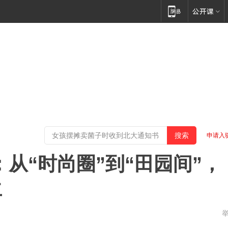
申请入
从“时尚圈”到“田园间”，
生