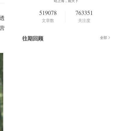
站上海，观天下
519078
763351
透
文章数
关注度
营
往期回顾
全部