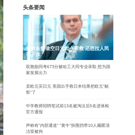
头条要闻
美财长曾做空日元如今要救 还想拉人民
币下水
双胞胎同考673分被哈工大同专业录取:想为国
家发展出力
卖欧元买日元 美国出手救日本结果把欧元"献
祭"了
中学教师招聘笔试前13名被淘汰后5名进体检
官方通报
声称有"内部通道" "黄牛"拆围挡带10人藏匿清
洁室被拘