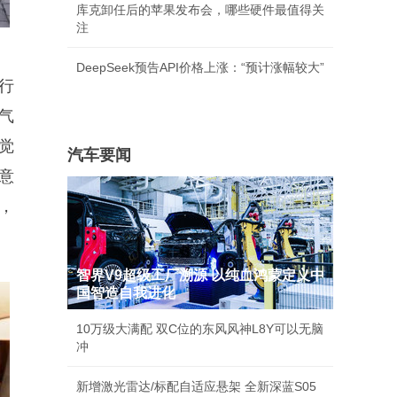
库克卸任后的苹果发布会，哪些硬件最值得关
注
DeepSeek预告API价格上涨：“预计涨幅较大”
行
气
觉
汽车要闻
意
，
智界V9超级工厂溯源 以纯血鸿蒙定义中
国智造自我进化
10万级大满配 双C位的东风风神L8Y可以无脑
冲
新增激光雷达/标配自适应悬架 全新深蓝S05