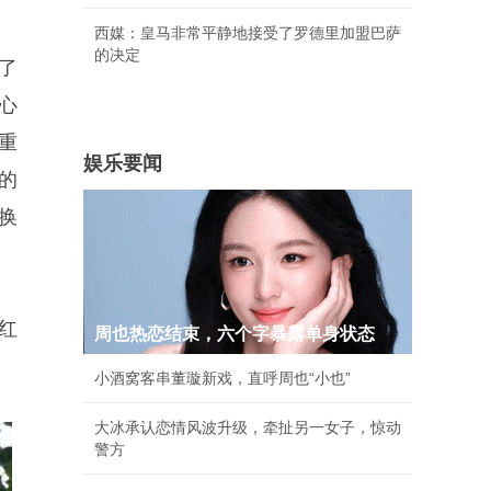
西媒：皇马非常平静地接受了罗德里加盟巴萨
的决定
了
心
重
娱乐要闻
的
换
红
周也热恋结束，六个字暴露单身状态
小酒窝客串董璇新戏，直呼周也“小也”
大冰承认恋情风波升级，牵扯另一女子，惊动
警方