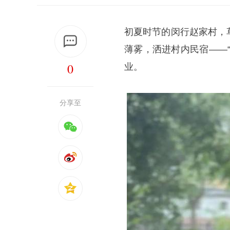
初夏时节的闵行赵家村，
薄雾，洒进村内民宿——
0
业。
分享至