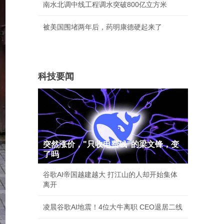
南水北调中线工程调水突破800亿立方米
被美国围堵两年后，药明康德硬起来了
科技要闻
突然涨价，"只收电费钱"的梁文锋，变
了吗
谷歌AI帝国越建越大 打江山的人却开始集体
离开
凌晨谷歌AI地震！4位大牛离职 CEO退居二线