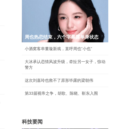
周也热恋结束，六个字暴露单身状态
小酒窝客串董璇新戏，直呼周也“小也”
大冰承认恋情风波升级，牵扯另一女子，惊动
警方
这次刘嘉玲也救不了原形毕露的梁朝伟
第33届视帝之争，胡歌、陈晓、靳东入围
待
科技要闻