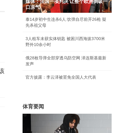
媒体：法国一项判决 让整个欧洲倒吸一
口凉气
泰14岁初中生连杀6人:饮弹自尽前开26枪 疑
先杀祖父母
3人租车未获实体钥匙 被困川西海拔3700米
野外10余小时
俄28枚导弹全部穿透乌防空网 泽连斯基最新
发声
该
官方披露：李云泽被罢免全国人大代表
体育要闻