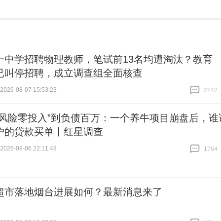
一中学招聘物理教师，笔试前13名均遭淘汰？教育
已叫停招聘，成立调查组全面核查
26-08-07 15:53:23
2242
跟贴
2242
零风险零投入”到负债百万：一个养牛项目崩盘后，谁
户的贷款买单丨红星调查
26-08-06 22:11:48
1764
跟贴
1764
超市落地烟台进展如何？最新消息来了