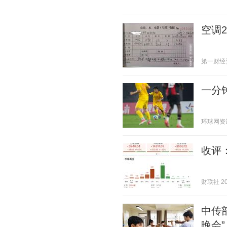
空调
第一财经资讯
一分钟
环球网资讯 2
收评
财联社 202
中传
晚会”