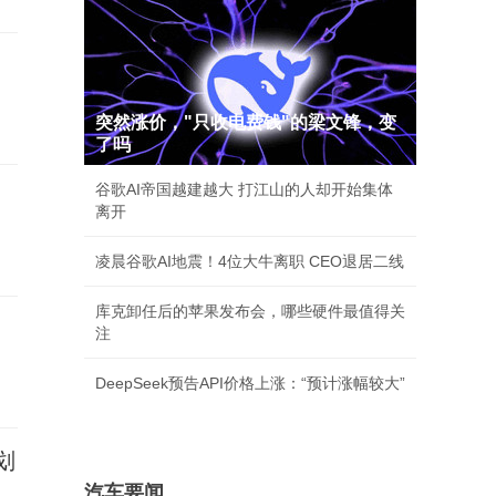
突然涨价，"只收电费钱"的梁文锋，变
了吗
谷歌AI帝国越建越大 打江山的人却开始集体
离开
凌晨谷歌AI地震！4位大牛离职 CEO退居二线
库克卸任后的苹果发布会，哪些硬件最值得关
注
DeepSeek预告API价格上涨：“预计涨幅较大”
划
汽车要闻