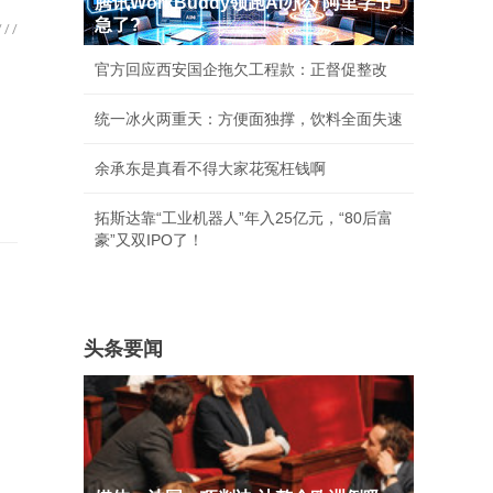
腾讯WorkBuddy领跑AI办公 阿里字节
急了?
官方回应西安国企拖欠工程款：正督促整改
统一冰火两重天：方便面独撑，饮料全面失速
余承东是真看不得大家花冤枉钱啊
拓斯达靠“工业机器人”年入25亿元，“80后富
豪”又双IPO了！
头条要闻