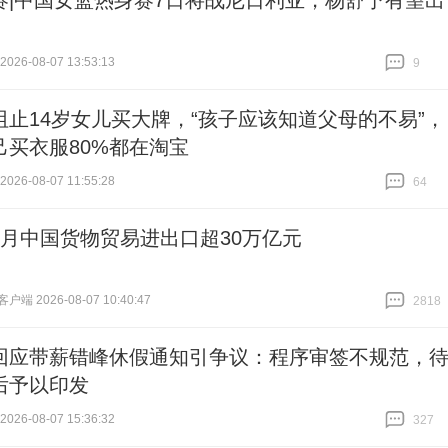
赛|中国女篮热身赛7日将战尼日利亚，杨舒予有望出
26-08-07 13:53:13
9
跟贴
9
阻止14岁女儿买大牌，“孩子应该知道父母的不易”，
己买衣服80%都在淘宝
26-08-07 11:55:28
64
跟贴
64
个月中国货物贸易进出口超30万亿元
端 2026-08-07 10:40:47
2818
跟贴
2818
回应带薪错峰休假通知引争议：程序审签不规范，
后予以印发
26-08-07 15:36:32
327
跟贴
327