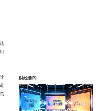
越
用
驶
财经要闻
道
包