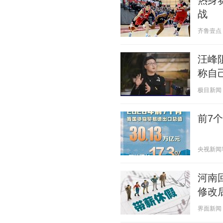
热身
战
齐鲁壹点 20
汪峰
称自
极目新闻 20
前7
央视新闻客户
河南
修改
界面新闻 20