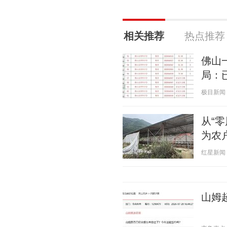
相关推荐
热点推荐
佛山
局：
极目新闻 20
从“
为农
红星新闻 20
山姆