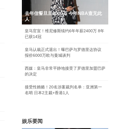
去年信誓旦旦3000万 今年NBA查无此
人
皇马官宣！维尼修斯续约6年年薪2400万 8年
已获14冠
皇马认栽正式退出！曝巴萨与罗德里达协议
报价6000万欧与曼城谈判
西媒：皇马非常平静地接受了罗德里加盟巴萨
的决定
接受性贿赂！20名涉案裁判名单：亚洲第一
名哨 日本2主裁+香港1人
娱乐要闻