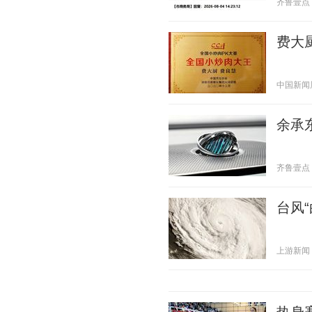
齐鲁壹点 20
费大
中国新闻周刊
余承东
齐鲁壹点 20
台风
上游新闻 20