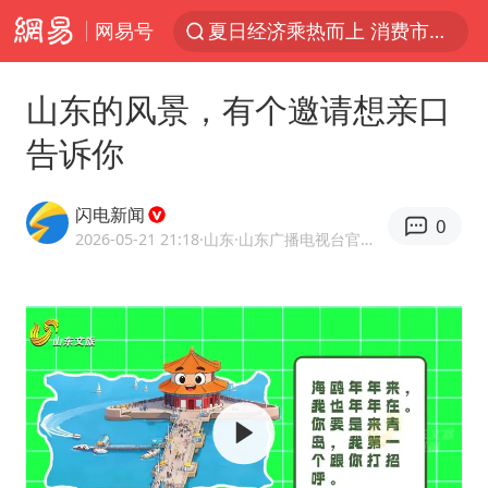
网易号
白海豚对华东华北影响会大于巴威
于东来回应胖东来近25年老店年底关闭
山东的风景，有个邀请想亲口
以拒绝“和平委员会”的加沙和平计划
告诉你
全球最大级别运输船通过长江大桥
独闯南太行的失联女生最后轨迹已确认
闪电新闻
0
央视新主播李秋莹母校发文祝贺
2026-05-21 21:18
·山东
·山东广播电视台官方APP闪电新闻
上门女婿出轨女邻居多年被判重婚罪
国足U17与阿森纳决赛取消 并列冠军
香港刷新1884年以来最高气温纪录
上海全力守护市民“菜篮子”
浙江省甬江发生2026年第1号洪水