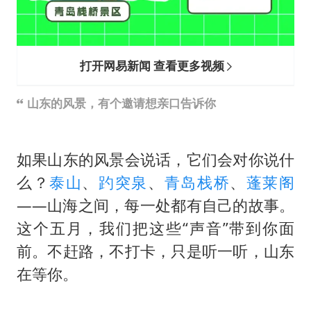
暑期研学游升温 在旅途中增长知识
猫咪过火把节被抹成黑猫
宝妈给四胞胎取名平安喜乐
打开网易新闻 查看更多视频
BLG经理辟谣Bin离队
山东的风景，有个邀请想亲口告诉你
暴雨预报为何有时感觉不准
总书记点赞的非遗苗绣焕发新生机
如果山东的风景会说话，它们会对你说什
么？
泰山
、
趵突泉
、
青岛
栈桥
、
蓬莱阁
——山海之间，每一处都有自己的故事。
这个五月，我们把这些“声音”带到你面
前。不赶路，不打卡，只是听一听，山东
在等你。