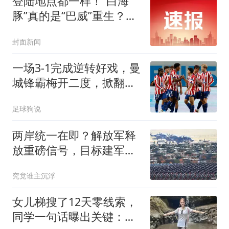
登陆地点都一样！“白海
豚”真的是“巴威”重生？专
家提醒：此次对华东华北
封面新闻
的影响更大
一场3-1完成逆转好戏，曼
城锋霸梅开二度，掀翻马
竞，李刚仁哑火
足球狗说
两岸统一在即？解放军释
放重磅信号，目标建军百
年，武统剑指台湾
究竟谁主沉浮
女儿梯搜了12天零线索，
同学一句话曝出关键：最