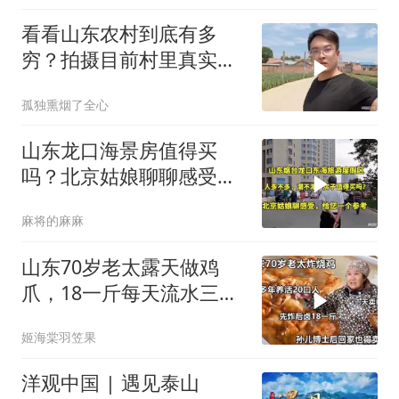
看看山东农村到底有多
穷？拍摄目前村里真实现
状，颠覆大家的认知
孤独熏烟了全心
山东龙口海景房值得买
吗？北京姑娘聊聊感受很
客观，给您一个参考
麻将的麻麻
山东70岁老太露天做鸡
爪，18一斤每天流水三四
万，顾客一次买整锅
姬海棠羽笠果
洋观中国 | 遇见泰山