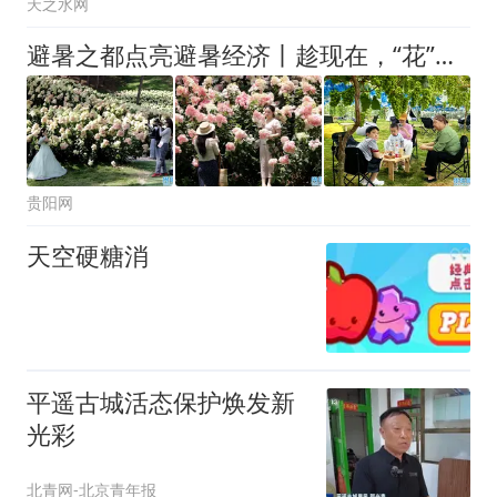
天之水网
避暑之都点亮避暑经济丨趁现在，“花”点时间来贵阳贵安！
贵阳网
天空硬糖消
平遥古城活态保护焕发新
光彩
北青网-北京青年报