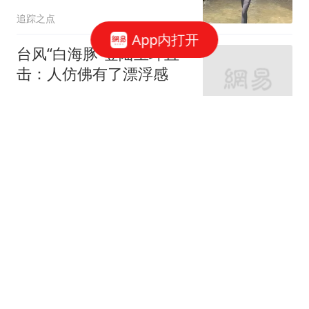
后轨迹锁在张良脑
追踪之点
App内打开
台风“白海豚”登陆玉环直
击：人仿佛有了漂浮感
上观新闻
524分！历史第一！22岁
文班亚马，凭什么压过詹
杜科？
樱桃小丸子1987
BBA在华主营汽车业务濒
临亏损边缘：宝马利润跌
幅最高
界面新闻