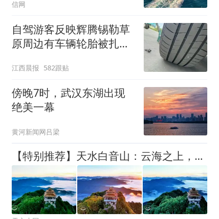
信网
自驾游客反映辉腾锡勒草
原周边有车辆轮胎被扎，
修理店铺换胎价格高达千
江西晨报
582跟贴
元，官方发布情况通报
傍晚7时，武汉东湖出现
绝美一幕
黄河新闻网吕梁
【特别推荐】天水白音山：云海之上，落日如金