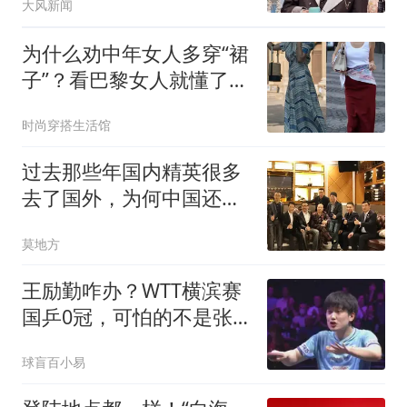
大风新闻
为什么劝中年女人多穿“裙
子”？看巴黎女人就懂了，
美得优雅得体
时尚穿搭生活馆
过去那些年国内精英很多
去了国外，为何中国还发
展得这么好？
莫地方
王励勤咋办？WTT横滨赛
国乒0冠，可怕的不是张
本兄妹夺冠，而是两个不
球盲百小易
争的事实