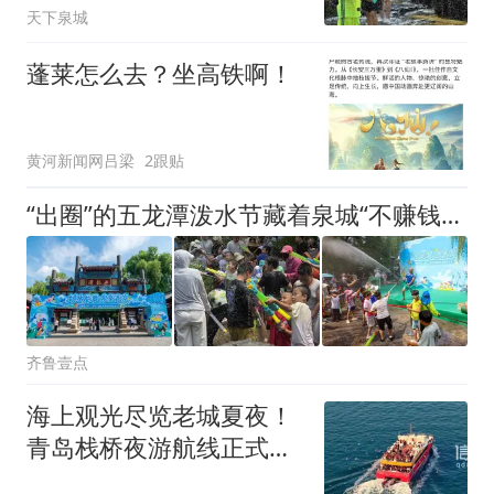
天下泉城
蓬莱怎么去？坐高铁啊！
黄河新闻网吕梁
2跟贴
“出圈”的五龙潭泼水节藏着泉城“不赚钱”的暖心账
齐鲁壹点
海上观光尽览老城夏夜！
青岛栈桥夜游航线正式启
航