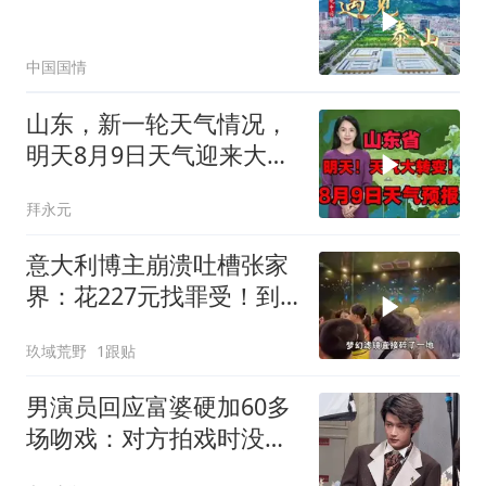
中国国情
山东，新一轮天气情况，
明天8月9日天气迎来大转
变
拜永元
意大利博主崩溃吐槽张家
界：花227元找罪受！到
达山顶彻底沉
玖域荒野
1跟贴
男演员回应富婆硬加60多
场吻戏：对方拍戏时没收
敛