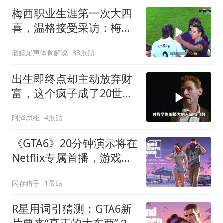
梅西职业生涯第一次大四
喜，温格接受采访：梅西
是足球游戏里走出来的球
老皢尾声体育解说
33跟贴
员
出生即终点却主动放弃财
富，这个疯子成了20世纪
最伟大的哲学家
阿泽思维
4跟贴
《GTA6》20分钟演示将在
Netflix专属首播，游戏展
示为何放弃传统宣发？
闪存猎手
1跟贴
R星用词引猜测：GTA6新
片要来“真正的大东西”？