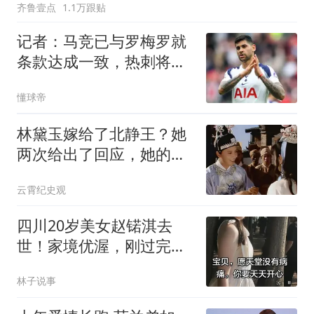
齐鲁壹点
1.1万跟贴
记者：马竞已与罗梅罗就
条款达成一致，热刺将以
3500万镑出售
懂球帝
林黛玉嫁给了北静王？她
两次给出了回应，她的归
宿早被探春说明了
云霄纪史观
四川20岁美女赵锘淇去
世！家境优渥，刚过完生
日，家人做法引热议
林子说事