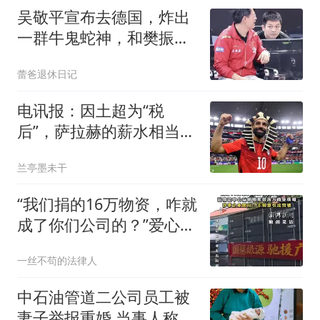
吴敬平宣布去德国，炸出
一群牛鬼蛇神，和樊振东
师徒情刺痛了谁？
蕾爸退休日记
电讯报：因土超为“税
后”，萨拉赫的薪水相当于
英超周薪超50万镑
兰亭墨未干
“我们捐的16万物资，咋就
成了你们公司的？”爱心网
友众筹救灾，运输公司却
一丝不苟的法律人
把横幅一换拍视频猛夸自
己，网友气炸报警！
中石油管道二公司员工被
妻子举报重婚 当事人称被