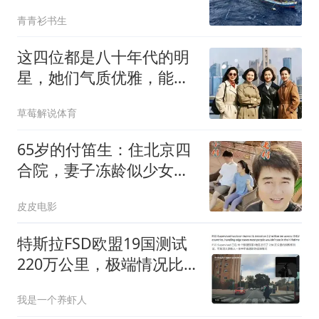
露，菲律宾戏演砸了
青青衫书生
这四位都是八十年代的明
星，她们气质优雅，能认
出她们是谁吗？
草莓解说体育
65岁的付笛生：住北京四
合院，妻子冻龄似少女，
儿子走了父亲老路
皮皮电影
特斯拉FSD欧盟19国测试
220万公里，极端情况比
普通人一生还罕见
我是一个养虾人