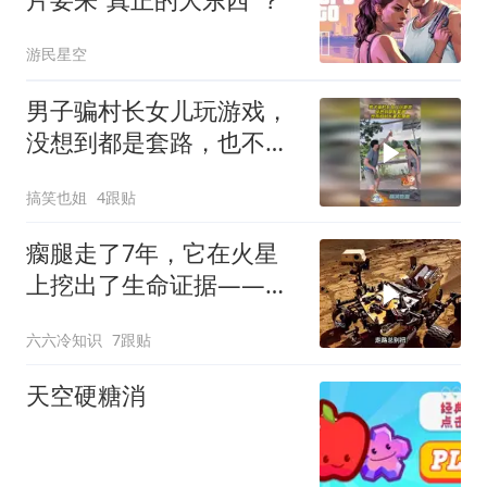
游民星空
男子骗村长女儿玩游戏，
没想到都是套路，也不怕
村长事后算账！
搞笑也姐
4跟贴
瘸腿走了7年，它在火星
上挖出了生命证据——勇
气号探测器悲壮史诗
六六冷知识
7跟贴
天空硬糖消