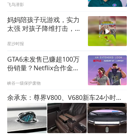
飞鸟潜影
妈妈陪孩子玩游戏，实力
太强 对孩子降维打击，网
友：全程只听到妈妈在催
星沙时报
进度
GTA6未发售已赚超100万
份销量？Netflix合作金额
惊人
峡谷一级保护废物
余承东：尊界V800、V680新车24小时大定突破3500台