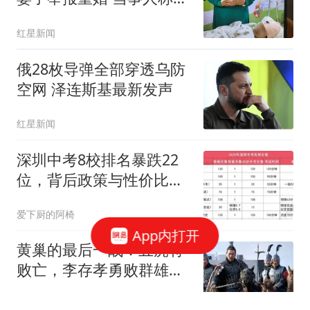
记过
红星新闻
俄28枚导弹全部穿透乌防
空网 泽连斯基最新发声
红星新闻
深圳中考8校排名暴跌22
位，背后政策与性价比真
相
爱下厨的阿椅
App内打开
黄巢的最后一战：五虎将
败亡，李存孝勇败群雄，
黄巢殒命灭巢山
青史卷中人