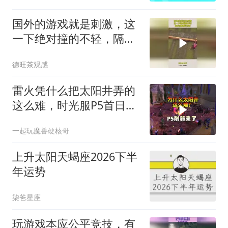
国外的游戏就是刺激，这
一下绝对撞的不轻，隔着
屏幕都觉得疼
德旺茶观感
雷火凭什么把太阳井弄的
这么难，时光服P5首日全
员坐牢！
一起玩魔兽硬核哥
上升太阳天蝎座2026下半
年运势
柒爸星座
玩游戏本应公平竞技，有