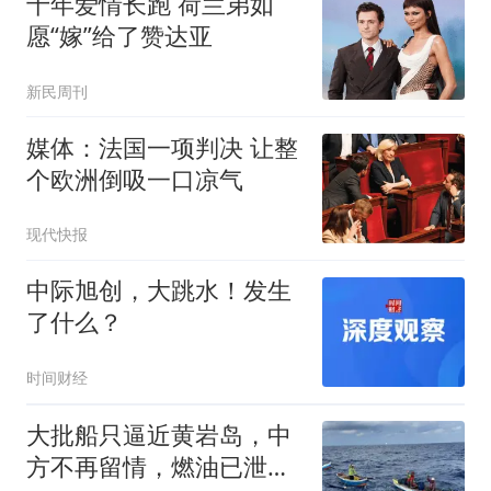
十年爱情长跑 荷兰弟如
愿“嫁”给了赞达亚
新民周刊
媒体：法国一项判决 让整
个欧洲倒吸一口凉气
现代快报
中际旭创，大跳水！发生
了什么？
时间财经
大批船只逼近黄岩岛，中
方不再留情，燃油已泄