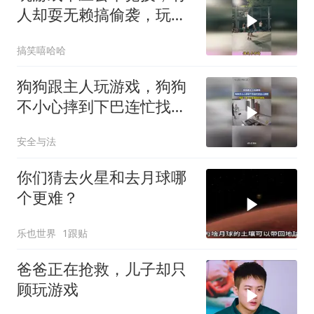
人却耍无赖搞偷袭，玩不
起就别玩
搞笑嘻哈哈
狗狗跟主人玩游戏，狗狗
不小心摔到下巴连忙找主
人安慰，网友：是一只爱
安全与法
撒娇的狗狗
你们猜去火星和去月球哪
个更难？
乐也世界
1跟贴
爸爸正在抢救，儿子却只
顾玩游戏