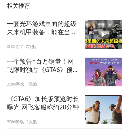
相关推荐
一套光环游戏里面的超级
未来机甲装备，能在当铺
卖多少钱？
新鲜寻宝
7跟贴
一个预告=百万销量！网
飞限时独占《GTA6》预告
赚麻了
3DM游戏
1跟贴
《GTA6》加长版预览时长
曝光 网飞客服称约20分钟
3DM游戏
1跟贴