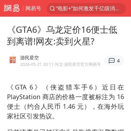
网易号
福建泉州市委书记张毅恭被查
我国货物贸易进出口超30万亿元
《GTA6》乌龙定价16便士低
曝韩国足协为外籍裁判员安排色情招待
到离谱!网友:卖到火星?
向鹏0-3不敌张本智和
佛山通报笔试前13被淘汰后5名进体检
游民星空
4
“新疆阿勒泰八月能滑雪”不实
2026-05-21 20:11
·河北
·游民星空官方网易号
广东雷州通报特教老师招聘违规事件
《GTA 6》（侠盗猎车手6）近日在
“立秋的第一杯奶茶”又爆单了
PlayStation 商店的价格一度被标注为 16
陈幸同晋级WTT横滨冠军赛8强
便士（约合人民币 1.46 元），在海外玩
泰国枪击案凶手先杀祖父母后行凶
家社区引发热议。
超颖电子拟投资20.86亿建设新项目