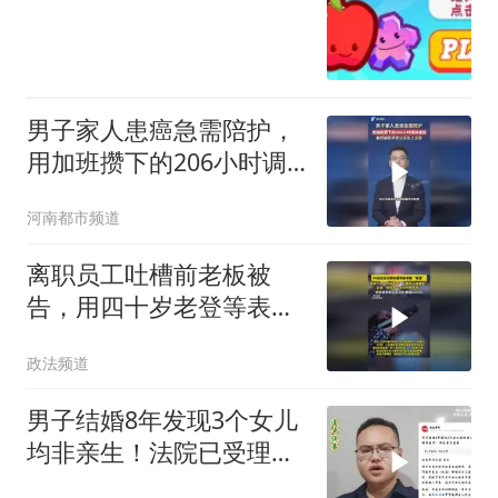
男子家人患癌急需陪护，
用加班攒下的206小时调
休被拒，毅然辞职并把公
河南都市频道
司告上法庭 #陪护 #调休
#加班
离职员工吐槽前老板被
告，用四十岁老登等表
述，法院：超出合理表达
政法频道
范畴
男子结婚8年发现3个女儿
均非亲生！法院已受理案
件 即将开庭！