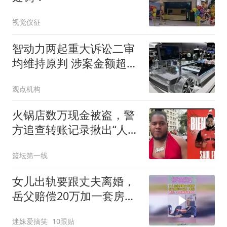
视觉仪征
智动力两起重大诉讼二审
均维持原判 涉案金额超
2.5亿元
观点机构
火锅店数万现金被盗，警
方追查转账记录揪出“人赃
分离”内贼
篮坛第一线
女儿出轨要跟丈夫离婚，
岳父赔偿20万加一套房，
豪言：拿钱离开我女儿！
迷妹爱搞笑
10跟贴