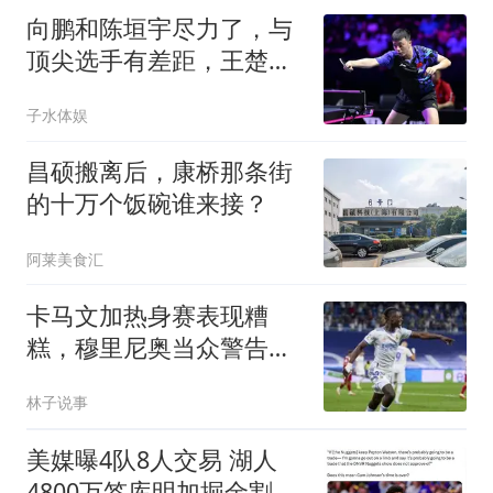
向鹏和陈垣宇尽力了，与
顶尖选手有差距，王楚钦
参赛夺冠也有悬念
子水体娱
昌硕搬离后，康桥那条街
的十万个饭碗谁来接？
阿莱美食汇
卡马文加热身赛表现糟
糕，穆里尼奥当众警告：
态度不是铁饭碗！未来两
林子说事
周将决定他在皇马的生
死，转会市场已开启
美媒曝4队8人交易 湖人
4800万签库明加掘金割爱