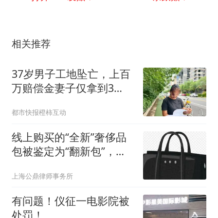
相关推荐
37岁男子工地坠亡，上百
万赔偿金妻子仅拿到3
万：公公转移钱款辩称“替
都市快报橙柿互动
儿还了外债”，亲属称“钱
可能被烧了”，女方已报
线上购买的“全新”奢侈品
警，法院介入核查
包被鉴定为“翻新包”，消
费者能否要求退货退款？
上海公鼎律师事务所
有问题！仪征一电影院被
处罚！