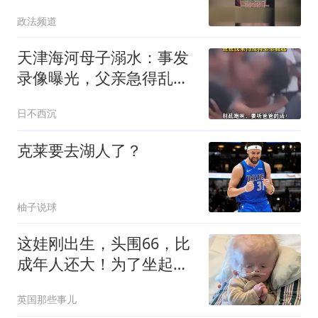
户，经法院调解锯战终于
政法频道
画上句号
天津海河母子溺水：事发
录像曝光，父亲急得乱
转，向群众拼命求助
日不西沉
克莱要去湖人了？
柚子说球
这娃刚出生，头围66，比
成年人还大！为了坐起
来，只能切掉60%头骨...
英国那些事儿