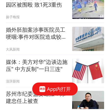
园区被围殴 致1死3重伤
扬子晚报
婚外胚胎案涉事医院员工
哽咽:事件对医院造成较大
冲击
大风新闻
媒体：美方对华"边谈边施
压" 中方反制"一日三连"
澎湃新闻
App内打开
苏州市纪委监委通报：陈
建忠任上被查