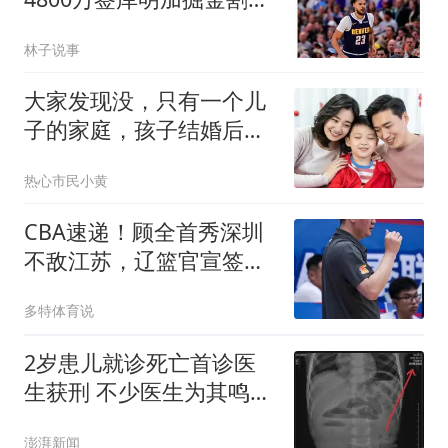
沃特森
林子说事
大家发现没，只有一个儿
子的家庭，孩子结婚后，
悄悄出现很多变化
热心市民小黄
CBA速递！顾全首秀深圳
不敌江苏，辽篮官宣签下
段睿琪，同曦连签5人
多特体育说
2岁患儿就诊死亡首诊医
生获刑 不少医生为其鸣不
平
澎湃新闻