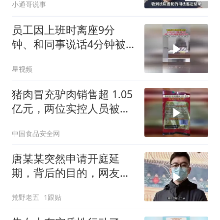
小通哥说事
员工因上班时离座9分
钟、和同事说话4分钟被
开除，法院：公司违法
星视频
猪肉冒充驴肉销售超 1.05
亿元，两位实控人员被判
无期
中国食品安全网
唐某某突然申请开庭延
期，背后的目的，网友总
结出三点
荒野老五
1跟贴