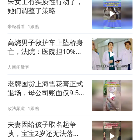
朱女士有实质性行动了，
她们调整了策略
米粒看看
1跟贴
高烧男子救护车上坠桥身
亡，法院：医院担10%责
任，赔13万
人间闲散客
老牌国货上海雪花膏正式
退场，母公司账面仅9.58
万元
政法频道
1跟贴
夫妻因给孩子取名起争
执，宝宝2岁还无法落