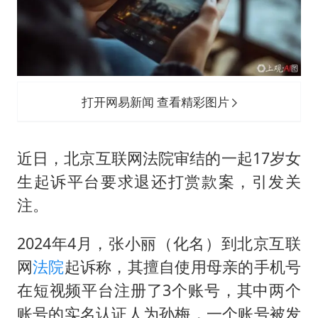
秋天的第一杯奶茶到底有多火
38岁演员求职万岁山NPC成功
国防部：中国军队坚决反制任何闹海挑衅图谋
我国外贸延续良好增长态势
打开网易新闻 查看精彩图片
东航：国内客票提前14天免费退改
夯实基础开新局
近日，北京互联网法院审结的一起17岁女
生起诉平台要求退还打赏款案，引发关
注。
2024年4月，张小丽（化名）到北京互联
网
法院
起诉称，其擅自使用母亲的手机号
在短视频平台注册了3个账号，其中两个
账号的实名认证人为孙梅，一个账号被发