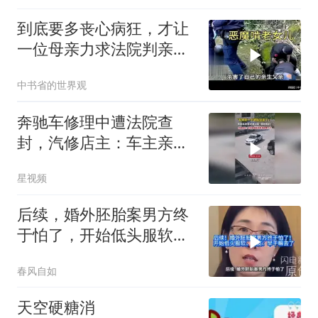
到底要多丧心病狂，才让
一位母亲力求法院判亲女
儿死刑
中书省的世界观
奔驰车修理中遭法院查
封，汽修店主：车主亲戚
送来修，维修费几千
星视频
后续，婚外胚胎案男方终
于怕了，开始低头服软，
网友：早干嘛去了
春风自如
天空硬糖消