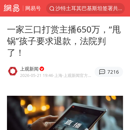
网易号
沙特土耳其巴基斯坦签署共同防务协议
台风白海豚已进入24小时警戒线
一家三口打赏主播650万，“甩
全球首个长时储能一体化产业园量产
锅”孩子要求退款，法院判
U17国足点球大战淘汰河床晋级决赛
了！
四川宜宾市高县4.9级地震致1人死亡
上海：台风白海豚或将带来龙卷风
上观新闻
7216
中巨芯：上半年归母净利润1405.77万元
2026-05-21 19:46
·上海
·上观新闻官方网易号
名创优品回应女子吐槽内裤质量差
胜宏科技：股票交易异常波动
中国女篮70-67险胜尼日利亚女篮
胡彦斌获《歌手2026》歌王