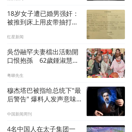
18岁女子遭已婚男强奸：
被推到床上用皮带抽打后
强奸
红星新闻
吳岱融罕夫妻檔出活動開
口恨抱孫 62歲鍾淑慧生
圖曝光令人震驚
粤睇先生
穆杰塔巴被指给总统下"最
后警告" 爆料人发声意味
深长
中国新闻周刊
4名中国人在太子集团一