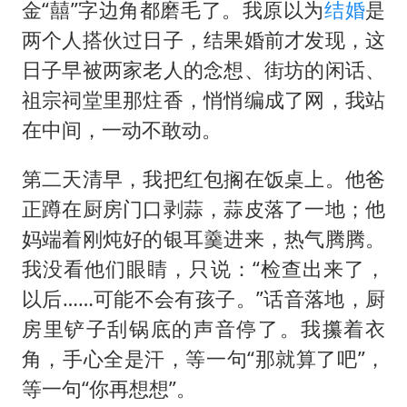
金“囍”字边角都磨毛了。我原以为
结婚
是
两个人搭伙过日子，结果婚前才发现，这
日子早被两家老人的念想、街坊的闲话、
祖宗祠堂里那炷香，悄悄编成了网，我站
在中间，一动不敢动。
第二天清早，我把红包搁在饭桌上。他爸
正蹲在厨房门口剥蒜，蒜皮落了一地；他
妈端着刚炖好的银耳羹进来，热气腾腾。
我没看他们眼睛，只说：“检查出来了，
以后……可能不会有孩子。”话音落地，厨
房里铲子刮锅底的声音停了。我攥着衣
角，手心全是汗，等一句“那就算了吧”，
等一句“你再想想”。