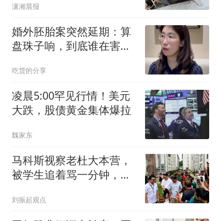
潇湘晨报
婚外胚胎案突然延期：算
盘珠子响，到底谁在害怕
开庭对质？
吃货的分享
凌晨5:00罕见行情！美元
大跌，股债黄金集体爆拉
魏家东
马科斯视察老杜大本营，
被学生追着骂一分钟，总
统府只憋出四个字
刘振起观点