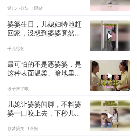
幕太尴尬！
逗比小分队
1跟贴
婆婆生日，儿媳妇特地赶
回家，没想到婆婆竟然这
样做
千儿综艺
最可怕的不是恶婆婆，是
这种表面温柔、暗地里处
处算计的婆婆！
段子来了哦
儿媳让婆婆闻脚，不料婆
婆一口咬上去，下秒儿媳
疼的爬不起来
筱梦搞笑
1跟贴