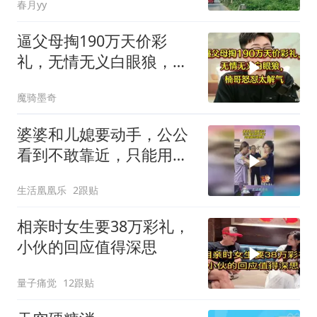
春月yy
逼父母掏190万天价彩
礼，无情无义白眼狼，楠
哥怒怼太解气
魔骑墨奇
婆婆和儿媳要动手，公公
看到不敢靠近，只能用言
语感化！
生活凰凰乐
2跟贴
相亲时女生要38万彩礼，
小伙的回应值得深思
量子痛觉
12跟贴