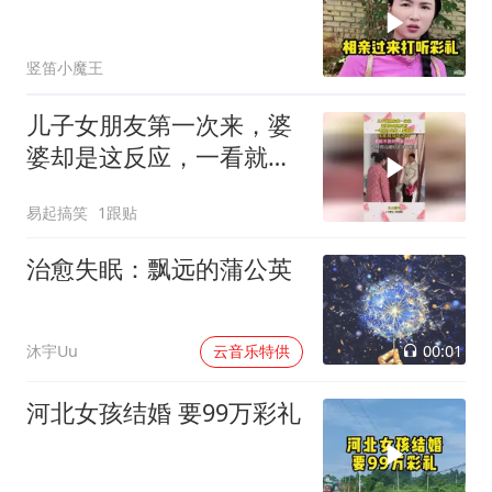
竖笛小魔王
儿子女朋友第一次来，婆
婆却是这反应，一看就不
是好人家姑娘
易起搞笑
1跟贴
治愈失眠：飘远的蒲公英
00:01
沐宇Uu
云音乐特供
河北女孩结婚 要99万彩礼