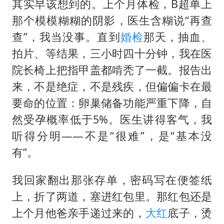
其实早该想到的。上个月体检，B超单上
那个模模糊糊的阴影，医生含糊说“再查
查”，我当没事。直到
婚检
那天，抽血、
拍片、等结果，三小时四十分钟，我在医
院长椅上把指甲盖都啃秃了一截。报告出
来，不是绝症，不是残疾，但偏偏卡在最
要命的位置：卵巢储备功能严重下降，自
然受孕概率低于5%。医生讲得客气，我
听得分明——不是“很难”，是“基本没
有”。
我回家翻出那张存单，密码写在便签纸
上，折了两道，塞进红包里。那红包还是
上个月他爸亲手递过来的，
大红
底子，烫