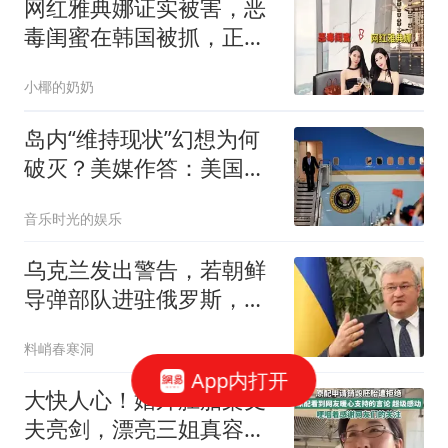
网红雅典娜证实被害，恶
毒闺蜜在韩国被抓，正在
走引渡回国程序
小椰的奶奶
岛内“维持现状”幻想为何
破灭？美媒作答：美国已
向中国举起白旗
音乐时光的娱乐
乌克兰发出警告，若朝鲜
导弹部队进驻俄罗斯，乌
军将立即摧毁！
料峭春寒洞
App内打开
大快人心！婚外胚胎案丈
夫亮剑，漂亮三姐真容流