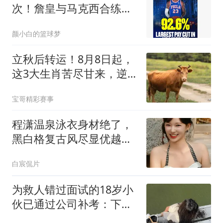
次！詹皇与马克西合练肌
肉完美 引乐福需裁1人
颜小白的篮球梦
立秋后转运！8月8日起，
这3大生肖苦尽甘来，逆
风翻盘，富贵来
宝哥精彩赛事
程潇温泉泳衣身材绝了，
黑白格复古风尽显优越线
条
白宸侃片
为救人错过面试的18岁小
伙已通过公司补考：下周
报到