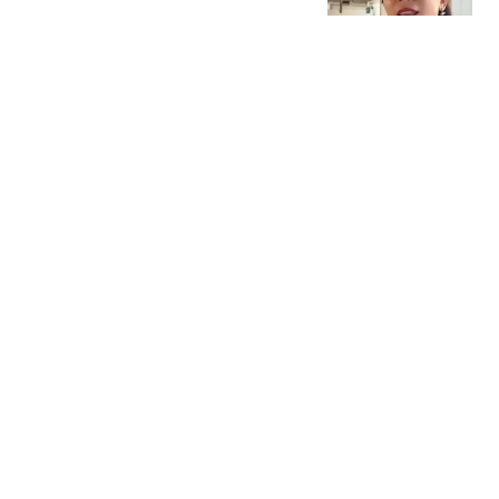
出，细节太讽刺！
据说说娱乐
25州联手发难，特朗普这
才发现，原来中国一直给
自己留了后路
菁菁子衿
沙特、巴基斯坦和土耳其
三国结成军事结盟 印度紧
张了
参考消息
“中产阶级”标准到底有多
高？中国3320万户曾达
标，你家及格吗？
猫叔东山再起
热搜