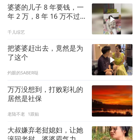
婆婆的儿子 8 年要钱，一
年 2 万，8 年 16 万不过
分吧
千儿综艺
把婆婆赶出去，竟然是为
了这个
灼眼的SABER哒
万万没想到，打败彩礼的
居然是社保
老陆不老
1跟贴
大叔嫌弃老挝媳妇，让她
滚回老挝，婆婆霸气力挺