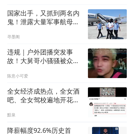
国家出手，又抓到两名内
鬼！泄露大量军事航母机
密，身份大有来头
寻墨阁
违规｜户外团播突发事
故！大舅哥小骚骚被众人
全部拿下，疑遭针对后台
陈意小可爱
大量举报！
全女经济成热点，全女酒
吧、全女驾校遍地开花，
网友并不看好，全女消费
黯泉
比全女经济更有前途！
降薪幅度92.6%历史首