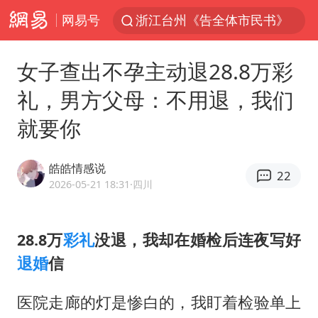
网易号
浙江台州《告全体市民书》
伊斯兰版北约来了吗
女子查出不孕主动退28.8万彩
四川宜宾3.4级地震
礼，男方父母：不用退，我们
网约车司机充电时猝死保险拒赔
就要你
陕西柞水泥石流已致2死 仍有1人失联
泰国初中生饮弹自尽前开了26枪
皓皓情感说
22
多所高校取消艺考
2026-05-21 18:31
·四川
云南一地村民过火把节意外灼伤16人
店主称换“青海拉面”招牌后生意更好
28.8万
彩礼
没退，我却在婚检后连夜写好
退婚
信
上半年国内居民出游人次34.63亿
22岁女生独闯南太行失联12天
医院走廊的灯是惨白的，我盯着检验单上