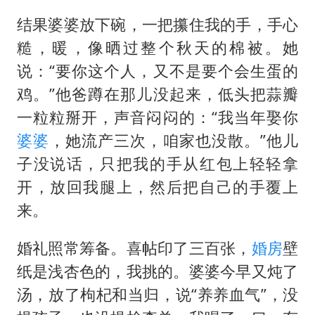
结果婆婆放下碗，一把攥住我的手，手心
糙，暖，像晒过整个秋天的棉被。她
说：“要你这个人，又不是要个会生蛋的
鸡。”他爸蹲在那儿没起来，低头把蒜瓣
一粒粒掰开，声音闷闷的：“我当年娶你
婆婆
，她流产三次，咱家也没散。”他儿
子没说话，只把我的手从红包上轻轻拿
开，放回我腿上，然后把自己的手覆上
来。
婚礼照常筹备。喜帖印了三百张，
婚房
壁
纸是浅杏色的，我挑的。婆婆今早又炖了
汤，放了枸杞和当归，说“养养血气”，没