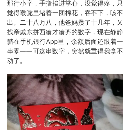
薛之谦杭州站演唱会取消
那行小字，手指掐进掌心，没觉得疼，只
张本智和：零封向鹏不意外
觉得喉咙里堵着一团棉花，吞不下，咳不
出。二十八万八，他爸妈攒了十几年，又
今年第二强台风将带来多大影响
找亲戚东拼西凑才凑齐的数字，现在静静
“准2万亿”之城点名支持三所大学
躺在手机银行App里，余额后面还跟着一
习近平心系体育强国建设
串零——可这串数字，突然就重得我拿不
动了。