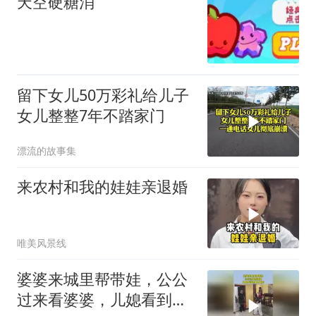
天空硬糖消
留下女儿50万彩礼给儿子
女儿整整7年不踏家门
漂流的故事集
来农村和我的娃娃亲退婚
唯美风景线
婆婆来城里帮带娃，公公
过来看婆婆，儿媳看到这