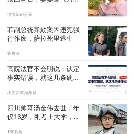
儿媳妇，太有底气
悦悦知识分享
菲副总统弹劾案因违宪强
行作废，萨拉死里逃生
完善法
高院法官不会明说：认定
事实错误，就这几条硬性
标准
小虎新车推荐员
四川帅哥汤金伟去世，年
仅18岁，刚考上大学，因
感情问题跳河轻生
180视角