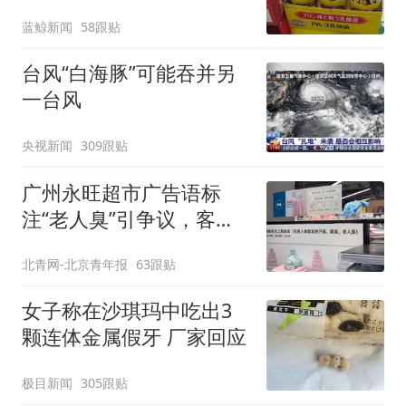
蓝鲸新闻
58跟贴
台风“白海豚”可能吞并另
一台风
央视新闻
309跟贴
广州永旺超市广告语标
注“老人臭”引争议，客服
回应
北青网-北京青年报
63跟贴
女子称在沙琪玛中吃出3
颗连体金属假牙 厂家回应
极目新闻
305跟贴