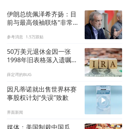
伊朗总统佩泽希齐扬：目
前与最高领袖联络"非常困
难"
参考消息
1.5万跟贴
50万美元退休金因一张
1998年旧表格落入遗嘱认
证，而非直接给子女
薛定谔的BUG
因凡蒂诺就出售世界杯赛
事股权计划“失误”致歉
界面新闻
媒体：美国制裁中国瓜