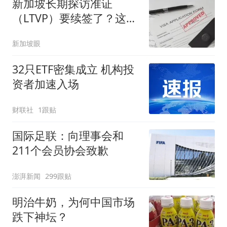
新加坡长期探访准证
（LTVP）要续签了？这些
关键点先弄清楚
新加坡眼
32只ETF密集成立 机构投
资者加速入场
财联社
1跟贴
国际足联：向理事会和
211个会员协会致歉
澎湃新闻
299跟贴
明治牛奶，为何中国市场
跌下神坛？