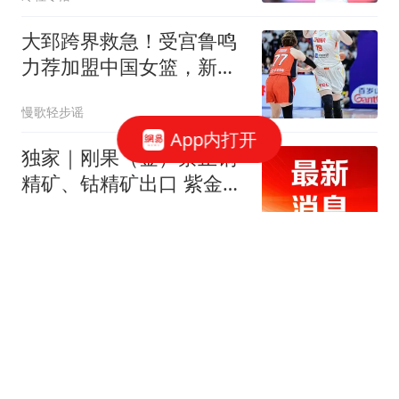
大郅跨界救急！受宫鲁鸣
力荐加盟中国女篮，新身
份正式确定
慢歌轻步谣
App内打开
独家｜刚果（金）禁止铜
精矿、钴精矿出口 紫金矿
业：公司在当地的产品不
财联社
在禁止出口之列
地面打不穿"空战"打不停
普京高调"换将"或直面消
耗战
上观新闻
女子发现漏洞"0元购"3千