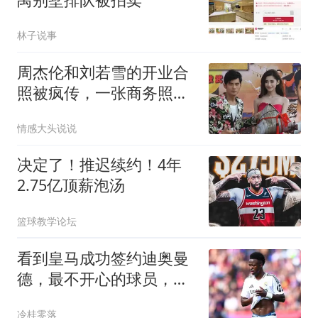
林子说事
周杰伦和刘若雪的开业合
照被疯传，一张商务照编
出一部狗血剧
情感大头说说
决定了！推迟续约！4年
2.75亿顶薪泡汤
篮球教学论坛
看到皇马成功签约迪奥曼
德，最不开心的球员，当
属以下四位
冷桂零落