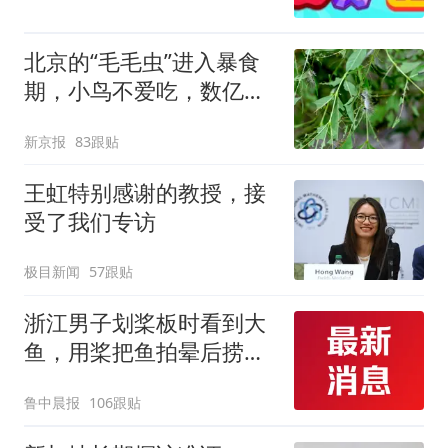
北京的“毛毛虫”进入暴食
期，小鸟不爱吃，数亿头
小蜂迎战
新京报
83跟贴
王虹特别感谢的教授，接
受了我们专访
极目新闻
57跟贴
浙江男子划桨板时看到大
鱼，用桨把鱼拍晕后捞
起；当事人：鱼重7斤6
鲁中晨报
106跟贴
两，做成红烧辣子鱼块，
味道很好