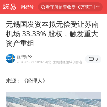
网易号
看守所辅警收受10万获刑1年
以“新”破局 首发经济点亮城市消费活力
无锡国发资本拟无偿受让苏南
台风白海豚进入48小时警戒线
机场 33.33% 股权，触发重大
中方回应是否在太平洋海底开采稀土
资产重组
台风白海豚影响中国已成定局
佛得角门将亮相智利俱乐部主场
新浪财经
0
U17国足1分钟轰2球
2026-05-21 18:02
·河北
·优质财经领域创作者
宇树科技发行价格150.80元/股
五粮液渠道价一箱上涨近百元
来源：《经理人》
法国下周开始禁止未经同意的电话营销
“深圳地面沉降致车辆损坏”不实