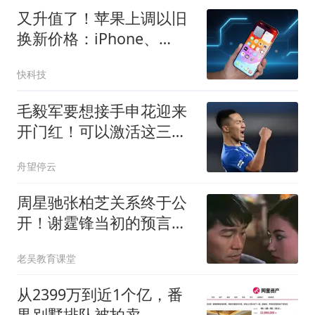
又升值了！苹果上调以旧
换新价格：iPhone、
iPad、Mac集体涨价
快科技
毛毅军要想接手申花迎来
开门红！可以激活这三位
王牌，吴曦领衔
舟望停云
周星驰张柏芝关系终于公
开！谢霆锋当初的预言成
真了
老吴教育课堂
从2399万到近1个亿，番
禺别墅排队被拍卖