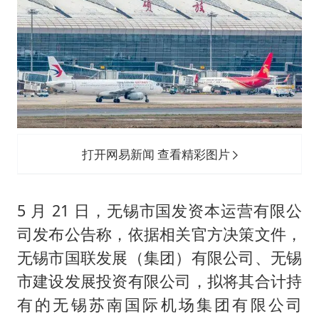
24小时不关空调 电费会更低吗
把党建设得更加坚强有力
宇树科技王兴兴身家有望超200亿元
村民谈“梅姨”：叫的其实是“媒姨”
中国养老床位“三连降”
贵州轮胎子公司获美国退税8136万
打开网易新闻 查看精彩图片
郑国霖回应去景区上班被保安拦下
奋进开新局 实干挑大梁
5 月 21 日，无锡市国发资本运营有限公
司发布公告称，依据相关官方决策文件，
无锡市国联发展（集团）有限公司、无锡
市建设发展投资有限公司，拟将其合计持
有的无锡苏南国际机场集团有限公司