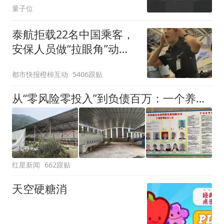
量子位
泰航拒载22名中国乘客，
安保人员做“拉眼角”动
作，泰国机场最新回应：
都市快报橙柿互动
5406跟贴
拒绝登机决定由航司作
出；亲历者：曾承诺免费
从“零风险零投入”到负债百万：一个养牛项目崩盘后，谁该为农户的贷款买单丨红星调查
改签但没兑现
红星新闻
662跟贴
天空硬糖消