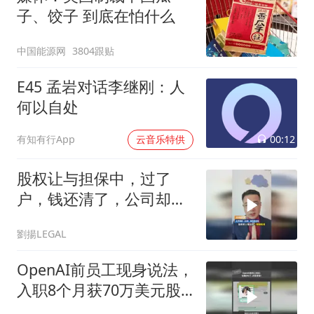
子、饺子 到底在怕什么
中国能源网
3804跟贴
E45 孟岩对话李继刚：人
何以自处
00:12
有知有行App
云音乐特供
股权让与担保中，过了
户，钱还清了，公司却没
了？
劉揚LEGAL
OpenAI前员工现身说法，
入职8个月获70万美元股
权却劝老同事尽快套现