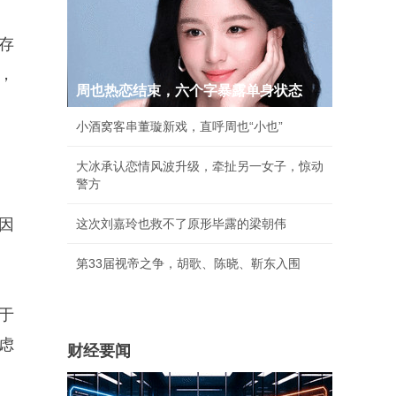
存
，
周也热恋结束，六个字暴露单身状态
小酒窝客串董璇新戏，直呼周也“小也”
大冰承认恋情风波升级，牵扯另一女子，惊动
警方
因
这次刘嘉玲也救不了原形毕露的梁朝伟
第33届视帝之争，胡歌、陈晓、靳东入围
于
虑
财经要闻