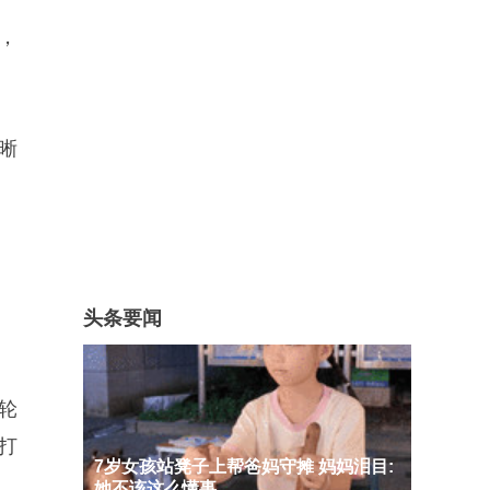
，
晰
头条要闻
轮
打
7岁女孩站凳子上帮爸妈守摊 妈妈泪目:
她不该这么懂事