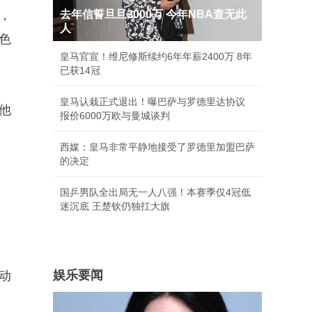
，
去年信誓旦旦3000万 今年NBA查无此
人
色
皇马官宣！维尼修斯续约6年年薪2400万 8年
已获14冠
皇马认栽正式退出！曝巴萨与罗德里达协议
他
报价6000万欧与曼城谈判
西媒：皇马非常平静地接受了罗德里加盟巴萨
的决定
国乒男队全出局无一人八强！本赛季仅4冠低
迷沉底 王楚钦仍独扛大旗
娱乐要闻
动