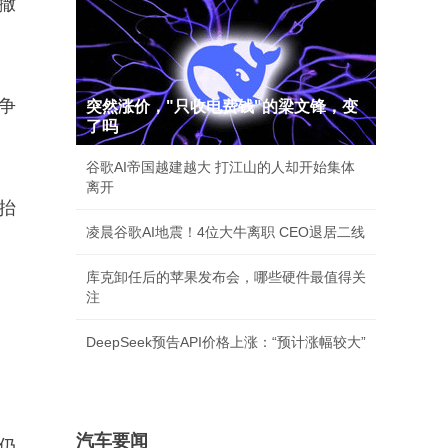
撒
争
突然涨价，"只收电费钱"的梁文锋，变
了吗
谷歌AI帝国越建越大 打江山的人却开始集体
离开
抬
凌晨谷歌AI地震！4位大牛离职 CEO退居二线
库克卸任后的苹果发布会，哪些硬件最值得关
注
DeepSeek预告API价格上涨：“预计涨幅较大”
汽车要闻
仍