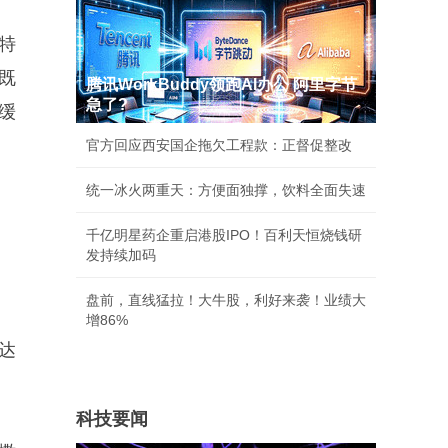
特
既
腾讯WorkBuddy领跑AI办公 阿里字节
急了?
缓
官方回应西安国企拖欠工程款：正督促整改
统一冰火两重天：方便面独撑，饮料全面失速
千亿明星药企重启港股IPO！百利天恒烧钱研
发持续加码
盘前，直线猛拉！大牛股，利好来袭！业绩大
增86%
达
科技要闻