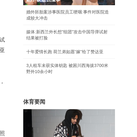
婚外胚胎案涉事医院员工哽咽:事件对医院造
成较大冲击
媒体:新西兰外长想"组团"攻击中国导弹试射
结果被打脸
试
亚
十年爱情长跑 荷兰弟如愿“嫁”给了赞达亚
3人租车未获实体钥匙 被困川西海拔3700米
野外10余小时
，
体育要闻
照