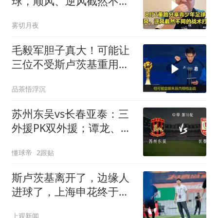
球，顺风、逆风截然不同
的战术打法，太专业
雾切月夜
毛毅军胆子真大！可能让
三位不受斯卢茨基重用的
球员，本轮出战
品茶悟浮沉
苏州东吴vs长春亚泰：三
外援PK双外援；谭龙、景
泊羲首发
懂球帝
2跟贴
斯卢茨基离开了，边缘人
进球了，上海申花终于止
住中超三连败颓势
上观新闻