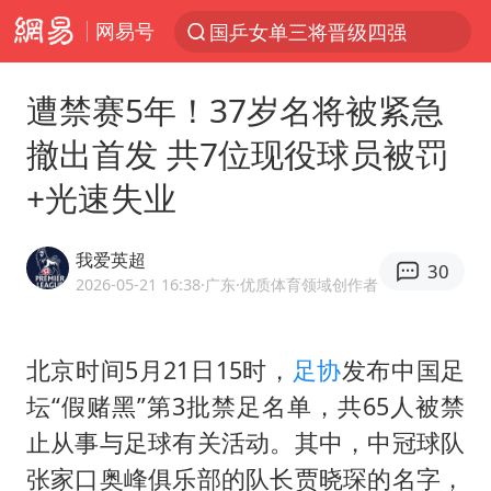
网易号
国乒女单三将晋级四强
光影经济撬动暑期消费新蓝海
遭禁赛5年！37岁名将被紧急
陈思诚零点晒照为佟丽娅庆生
撤出首发 共7位现役球员被罚
郑丽文：台湾从来没有“独立”过
+光速失业
央视新主播李秋莹孙亚鹏亮相
几元成本的AI广告导致千万市值蒸发
我爱英超
30
情侣平潭拍日出坠崖1死1伤
2026-05-21 16:38
·广东
·优质体育领域创作者
老挝国会主席赛宋蓬逝世
茅台部分直营店飞天茅台提价
北京时间5月21日15时，
足协
发布中国足
坛“假赌黑”第3批禁足名单，共65人被禁
白海豚将正面袭击贯穿浙江
止从事与足球有关活动。其中，中冠球队
酒店回应车内过夜被收150元
张家口奥峰俱乐部的队长贾晓琛的名字，