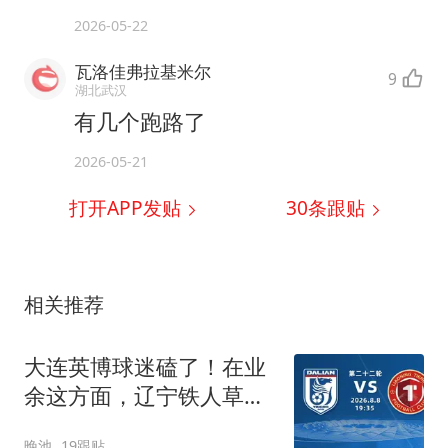
2026-05-22
瓦洛佳弗拉基米尔
9
湖北武汉
有几个跑路了
2026-05-21
打开APP发贴
30
条跟贴
相关推荐
大连英博球迷磕了！在业
余这方面，辽宁铁人草台
班子确实是专业的
晚池
19跟贴