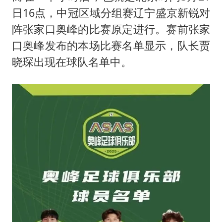
日16点，中冠区域分组赛辽宁盛京新锐对
阵张家口奥峰的比赛原定进行。赛前张家
口奥峰发布的本场比赛名单显示，队长贾
晓琛出现在球队名单中。