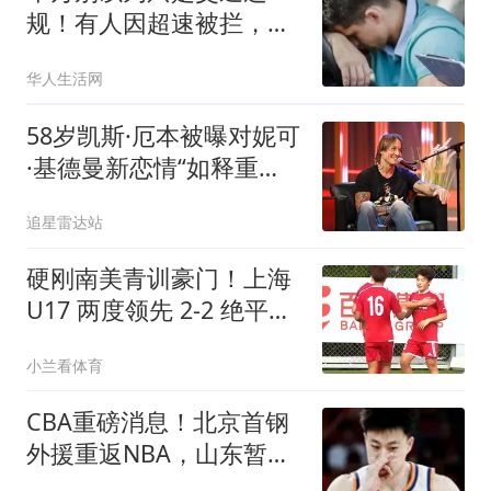
规！有人因超速被拦，身
份曝光后被ICE直接抓走
华人生活网
等待遣返
58岁凯斯·厄本被曝对妮可
·基德曼新恋情“如释重
负”，曾因结束20年婚姻愧
追星雷达站
疚不已
硬刚南美青训豪门！上海
U17 两度领先 2-2 绝平河
床，不败战绩强势拿下小
小兰看体育
组头名
CBA重磅消息！北京首钢
外援重返NBA，山东暂停
引进王岚钦，广东男篮换