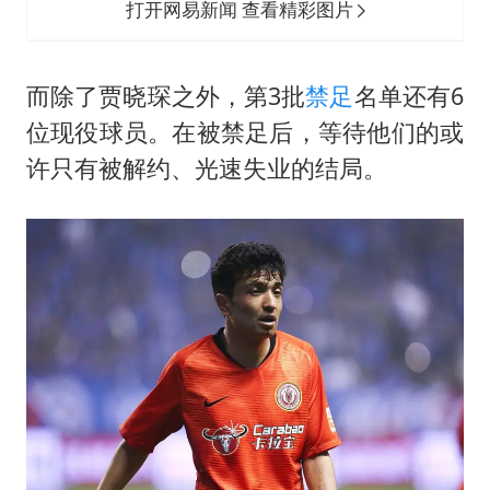
打开网易新闻 查看精彩图片
而除了贾晓琛之外，第3批
禁足
名单还有6
位现役球员。在被禁足后，等待他们的或
许只有被解约、光速失业的结局。