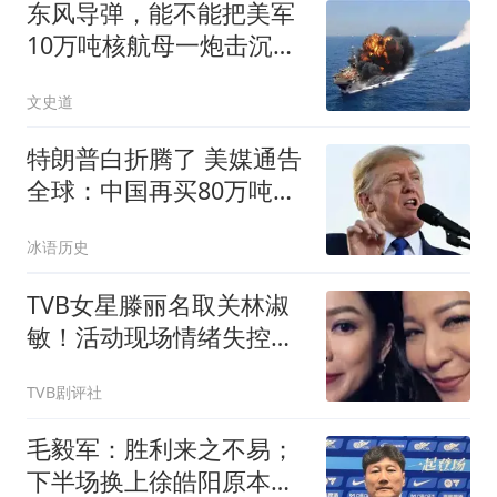
东风导弹，能不能把美军
10万吨核航母一炮击沉？
北理工曾模拟过
文史道
特朗普白折腾了 美媒通告
全球：中国再买80万吨大
豆
冰语历史
TVB女星滕丽名取关林淑
敏！活动现场情绪失控疑
爆粗，二人矛盾彻底摆上
TVB剧评社
台面
毛毅军：胜利来之不易；
下半场换上徐皓阳原本就