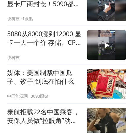
显卡厂商封仓！5090都涨
到3.5万 下半年价格可能
快科技
1跟贴
才降
5080从8000涨到12000 显
卡一天一个价 存储、CPU
等也都在纷纷涨价
快科技
媒体：美国制裁中国瓜
子、饺子 到底在怕什么
中国能源网
3693跟贴
泰航拒载22名中国乘客，
安保人员做“拉眼角”动
作，泰国机场最新回应：