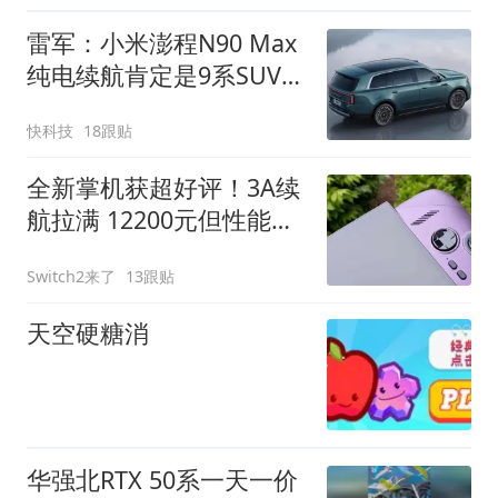
雷军：小米澎程N90 Max
纯电续航肯定是9系SUV中
最强者之一
快科技
18跟贴
全新掌机获超好评！3A续
航拉满 12200元但性能极
强
Switch2来了
13跟贴
天空硬糖消
华强北RTX 50系一天一价