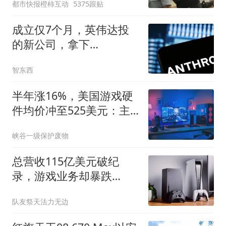
都市快报橙柿互动
5375跟贴
拒绝登机决定由航司作
出；亲历者：曾承诺免费
成立仅7个月，英伟达投
改签但没兑现
的新公司，拿下
Anthropic 680亿AI大单
智东西
半年涨16%，美国游戏硬
件均价冲至525美元：主
机PC集体涨价，分析师称
峡谷一级保护废物
全年或破纪录
总营收115亿美元破纪
录，游戏业务却暴跌
31%，主机卖不动让AMD
队友祭天法力无边
很受伤