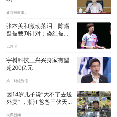
新京报政事儿
张本美和激动落泪！陈熠
疑被裁判针对：染红被扣
1分 医疗暂停被驳
风过乡
宇树科技王兴兴身家有望
超200亿元
第一财经资讯
因14岁儿子说“大不了去送
外卖” ，浙江爸爸三伏天
带他当外卖员，仅负责接
大风新闻
送和提供100元资金，其