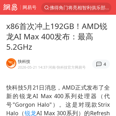
网易号
佛得角门将亮相智利俱乐部主场
以“新”破局 首发经济点亮城市消费活力
x86首次冲上192GB！AMD锐
中方回应是否在太平洋海底开采稀土
龙AI Max 400发布：最高
看守所辅警收受10万获刑1年
5.2GHz
宇树科技发行价格150.80元/股
宇树科技王兴兴身家有望超200亿元
快科技
4
五粮液渠道价一箱上涨近百元
2026-05-21 14:37
·河南
·快科技官方网易号
CIA被曝已秘密设立古巴工作组
法国将禁止“未经同意的电话营销”
快科技5月21日消息，AMD正式发布了全
新的锐龙AI Max 400系列处理器（代
吉林一“温度计大楼”读数爆表
号"Gorgon Halo"）。这是对现款Strix
贵州轮胎子公司获美国退税8136万
Halo（
锐龙
AI Max 300系列）的Refresh