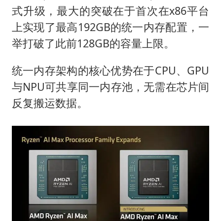
“深圳地面沉降致车辆损坏”不实
式升级，最大的突破在于首次在x86平台
泰国一女公务员妆容引争议 本人回应
上实现了最高192GB的统一内存配置，一
女子利用漏洞0元薅走3000多件家电
举打破了此前128GB的容量上限。
80后女柜员逆袭成4200亿银行副行长
统一内存架构的核心优势在于CPU、GPU
27岁女子成组织卖淫集团主犯被通缉
与NPU可共享同一内存池，无需在芯片间
24小时不关空调 电费会更低吗
反复搬运数据。
东方甄选被判赔偿江小白30万元
奋进开新局 实干挑大梁