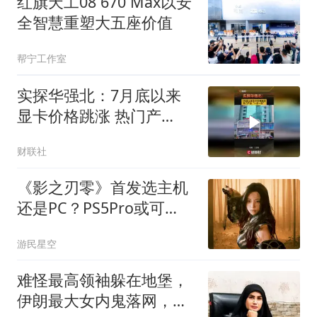
红旗天工08 670 Max以安
全智慧重塑大五座价值
帮宁工作室
实探华强北：7月底以来
显卡价格跳涨 热门产
品“一日一价”
财联社
《影之刃零》首发选主机
还是PC？PS5Pro或可
4K60帧
游民星空
难怪最高领袖躲在地堡，
伊朗最大女内鬼落网，哈