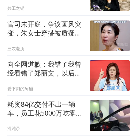
梅内伊死得太冤了
共工之锚
官司未开庭，争议画风突
变，朱女士穿搭被质疑，
居家10年竟成槽点
三农老历
向全网道歉：我错了我曾
经看错了郑丽文，以后她
说什么我都不信了
爱下厨的阿酾
耗资84亿交付不出一辆
车，员工花5000万吃零
食，被央视痛批后破产
混沌录