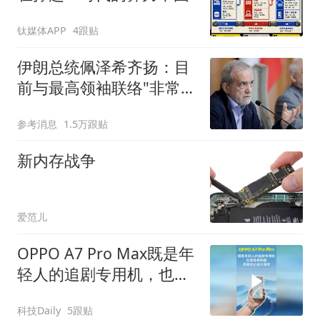
钛媒体APP
4跟贴
伊朗总统佩泽希齐扬：目
前与最高领袖联络"非常困
难"
参考消息
1.5万跟贴
新内存战争
爱范儿
OPPO A7 Pro Max既是年
轻人的追剧专用机，也是
接单利器，更能放心给父
科技Daily
5跟贴
母用