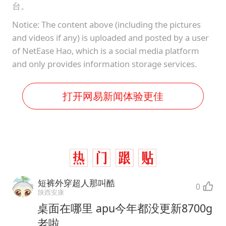
台。
Notice: The content above (including the pictures
and videos if any) is uploaded and posted by a user
of NetEase Hao, which is a social media platform
and only provides information storage services.
打开网易新闻体验更佳
短裤外穿超人那叫酷
0
陕西安康
桌面在哪里 apu今年都没更新8700g
老啦