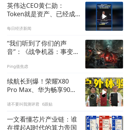
英伟达CEO黄仁勋：
Token就是资产、已经成
为获利的营收单位
每日经济新闻
“我们听到了你们的声
音”：《战争机器：事变
日》Beta 测试追加 4v4
Ping值焦虑
模式
续航长到爆！荣耀X80
Pro Max、华为畅享90
Pro Max和红米Note 17
请不要叫我测评君
6跟贴
Pro户外体验
一文看懂芯片产业链：谁
在撑起AI时代的算力帝国