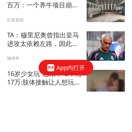
百万：一个养牛项目崩盘
后，谁该为农户的贷款买
红星新闻
单丨红星调查
TA：穆里尼奥曾指出皇马
进攻太依赖左路，因此想
引进迪奥曼德
懂球帝
App内打开
16岁少女玩"恋陪本"2年花
17万:肢体接触让人想玩多
次
看看新闻Knews
铁原阻击战有多惨烈？我
军9400人战至700，美军
的伤亡难以想象