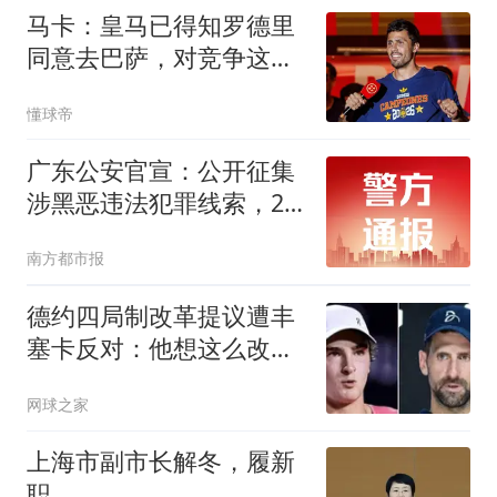
马卡：皇马已得知罗德里
同意去巴萨，对竞争这笔
交易感到悲观
懂球帝
广东公安官宣：公开征集
涉黑恶违法犯罪线索，26
个举报电话公布
南方都市报
德约四局制改革提议遭丰
塞卡反对：他想这么改是
因为他年纪大了
网球之家
上海市副市长解冬，履新
职