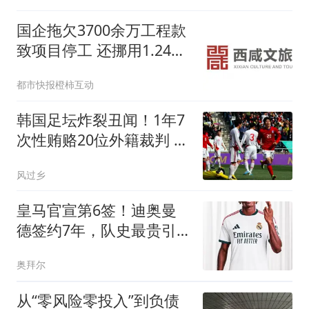
他由儿子负责；20天后意
国企拖欠3700余万工程款
外修复父子关系
致项目停工 还挪用1.24亿
资金
都市快报橙柿互动
韩国足坛炸裂丑闻！1年7
次性贿赂20位外籍裁判 赢
中国队也需靠裁判
风过乡
皇马官宣第6签！迪奥曼
德签约7年，队史最贵引
援，总价1.4亿
奥拜尔
从“零风险零投入”到负债