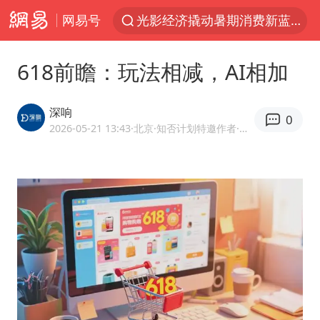
网易号
光影经济撬动暑期消费新蓝海
西湖突现狂风暴雨 游客瞬间被浇透
618前瞻：玩法相减，AI相加
视频丨中国东方电气集团原党组副书记、董事宋致远被查
“不怕六爷挂得多 就怕六爷挂一颗”
深响
0
杭州全市有序停课
2026-05-21 13:43
·北京
·知否计划特邀作者·网易号科技内容作者
直击东北超：哈尔滨vs通辽
香港宏福苑火灾或由烟头引起
白海豚将正面袭击贯穿浙江
商场现钱学森巨幅海报 负责人回应
36岁男演员成景区NPC后人气爆棚
郑丽文：台湾从来没有“独立”过