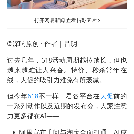
几元成本的AI广告导致千万市值蒸发
浙江台州《告全体市民书》
打开网易新闻 查看精彩图片
酒店回应车内过夜被收150元
梁家辉百花奖演讲落泪
©️深响原创 · 作者｜吕玥
大V：马科斯把路走绝了
香港正式允许“拒绝抢救”
过去几年，618活动周期越拉越长，但也
乐享全民健身 共筑健康中国
越来越难让人兴奋。特价、秒杀常年在
线，大促的吸引力难免有所衰减。
但今年
618
不一样。看各平台在
大促
前的
一系列动作以及近期的发布会，大家注意
力更多都在AI——
阿里宣布千问与淘宝全面打通，AI成