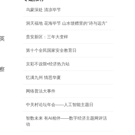
乌蒙深处 清凉毕节
洞天福地 花海毕节 山水馈赠里的“诗与远方”
贵安新区：三年大变样
英
第十个全民国家安全教育日
京彩不设限•经济热力站
侦察
忆满九州 情思华夏
网络普法大事件
中关村论坛年会——人工智能主题日
智数未来 有AI相伴——数字经济主题网评活
动