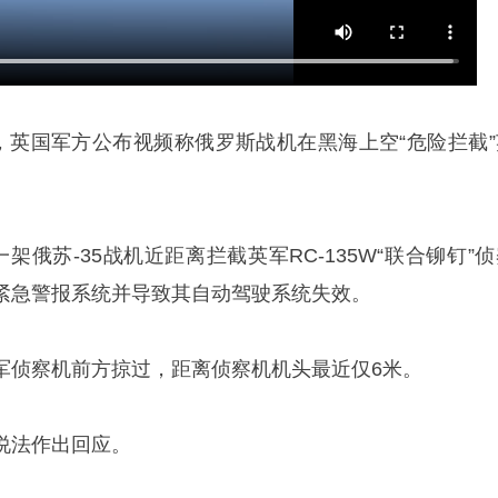
日，英国军方公布视频称俄罗斯战机在黑海上空“危险拦截”
架俄苏-35战机近距离拦截英军RC-135W“联合铆钉”
紧急警报系统并导致其自动驾驶系统失效。
英军侦察机前方掠过，距离侦察机机头最近仅6米。
说法作出回应。