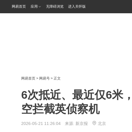
网易首页
应用
无障碍浏览
进入关怀版
网易首页
>
网易号
> 正文
6次抵近、最近仅6米
空拦截英侦察机
2026-05-21 11:26:04 来源:
新京报
北京