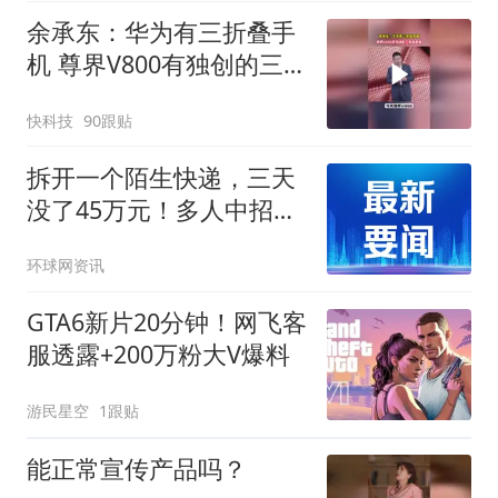
余承东：华为有三折叠手
机 尊界V800有独创的三
折叠桌板
快科技
90跟贴
拆开一个陌生快递，三天
没了45万元！多人中招，
紧急提醒
环球网资讯
GTA6新片20分钟！网飞客
服透露+200万粉大V爆料
游民星空
1跟贴
能正常宣传产品吗？