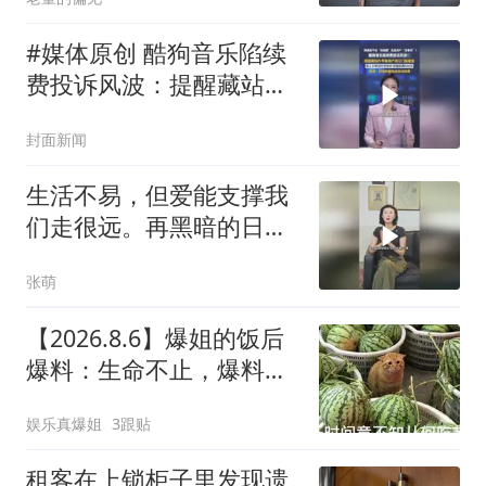
#媒体原创 酷狗音乐陷续
费投诉风波：提醒藏站
内、苹果用户退订门槛重
封面新闻
重。客服：卸载前要先关
自动续费
生活不易，但爱能支撑我
们走很远。再黑暗的日子
也要努力向前看，太阳总
张萌
会出现的
【2026.8.6】爆姐的饭后
爆料：生命不止，爆料不
息！
娱乐真爆姐
3跟贴
租客在上锁柜子里发现遗