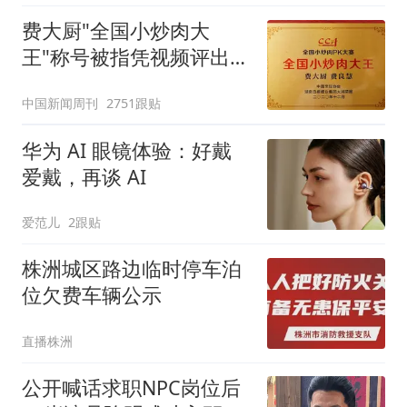
费大厨"全国小炒肉大
王"称号被指凭视频评出
官方回应
中国新闻周刊
2751跟贴
华为 AI 眼镜体验：好戴
爱戴，再谈 AI
爱范儿
2跟贴
株洲城区路边临时停车泊
位欠费车辆公示
直播株洲
公开喊话求职NPC岗位后