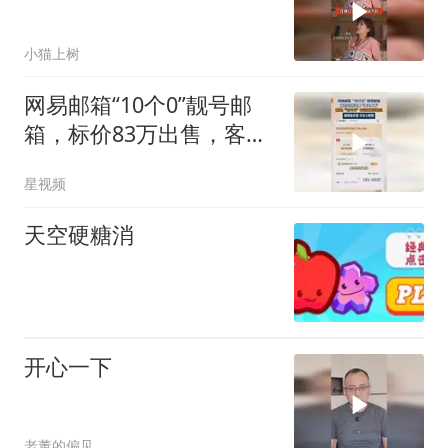
小猫上树
网易邮箱“10个0”靓号邮
箱，标价83万出售，客
服：已售出
星视频
天空硬糖消
开心一下
老董的偏见