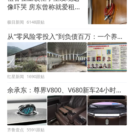
像吓哭 房东曾称就爱租给
男生
极目新闻
6148跟贴
从“零风险零投入”到负债百万：一个养牛项目崩盘后，谁该为农户的贷款买单丨红星调查
红星新闻
1690跟贴
余承东：尊界V800、V680新车24小时大定突破3500台
齐鲁壹点
5591跟贴