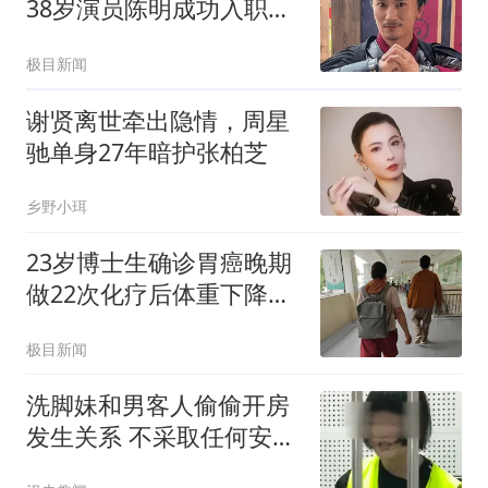
38岁演员陈明成功入职万
岁山
极目新闻
谢贤离世牵出隐情，周星
驰单身27年暗护张柏芝
乡野小珥
23岁博士生确诊胃癌晚期
做22次化疗后体重下降了
40斤
极目新闻
洗脚妹和男客人偷偷开房
发生关系 不采取任何安全
措施