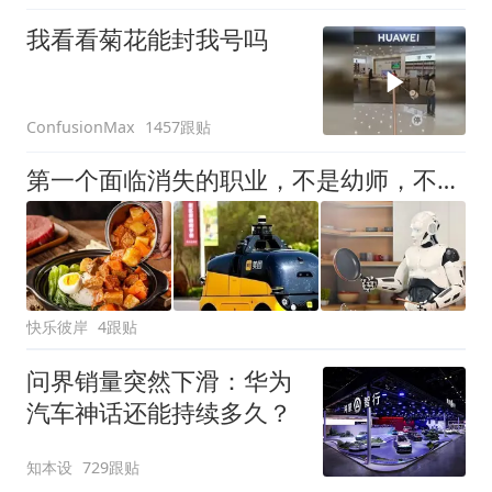
我看看菊花能封我号吗
1457跟贴
ConfusionMax
第一个面临消失的职业，不是幼师，不是快递员，而是这三种工作？
快乐彼岸
4跟贴
问界销量突然下滑：华为
汽车神话还能持续多久？
知本设
729跟贴