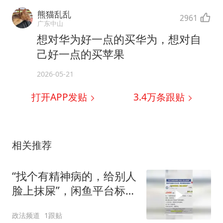
熊猫乱乱
2961
广东中山
想对华为好一点的买华为，想对自
己好一点的买苹果
2026-05-21
打开APP发贴
3.4万
条跟贴
相关推荐
“找个有精神病的，给别人
脸上抹屎”，闲鱼平台标价
2000元，客服：有害信息
政法频道
1跟贴
会下架