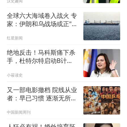
汉史趣闻
全球六大海域卷入战火 专
家：伊朗和乌战场或正"连
接"
红星新闻
绝地反击！马科斯痛下杀
手，杜特尔特启动B计
划，600大军火速结盟
小莜读史
又一部电影撤档 院线从业
者：早已习惯 逐渐无所谓
了
中国新闻周刊
人狂必有祸！婚外培育胚