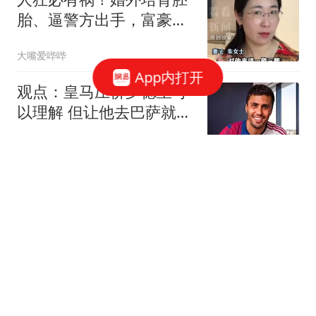
胎、逼警方出手，富豪男
子终为荒唐买了单
大嘴爱哔哔
App内打开
观点：皇马压价罗德里可
以理解 但让他去巴萨就是
给自己挖大坑
雪狼侃体育
中方宣布反制后 美官
员"嘴硬"：深感失望
澎湃新闻
深圳楼市，房价正在失
控！