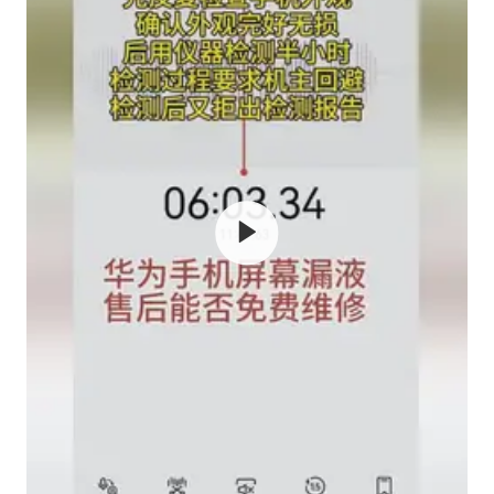
公司“上四休三”但要降薪1000元
国民党推出AI发言人“郑小文”
A股收盘：三大指数均涨超1%
“中国蔬菜之乡”最高温达41.8℃
如何把百年大党建设得更加坚强有力？