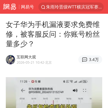
网易号
女子开一天一夜空调后二氧化碳中毒
美国将对多晶硅衍生品加征15%关税
女子华为手机漏液要求免费维
佛山通报笔试前13被淘汰后5名进体检
修，被客服反问：你账号粉丝
泰国校园枪击案死亡人数升至7人
量多少？
陕西省委书记赶赴柞水县杏坪镇
女孩摆摊卖菌子时收到北大通知书
互联网大观
3.4万
年内第一高价股今日打新
2026-05-21 10:42
·北京
改名后的“青海拉面”店
粉笔教育发布“自曝式”公开信
广岛核爆81周年央视播《奥本海默》
四川宜宾市高县发生4.9级地震