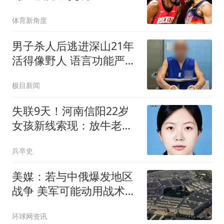
体育新角度
男子杀人后逃进深山21年
活得像野人 语言功能严重
退化
极目新闻
失联9天！河南信阳22岁
女孩新线索现：放牛老者
紫霞关遇见过？
兵卒史
美媒：若与中俄爆发地区
战争 美军可能动用战术核
武器
环球网资讯