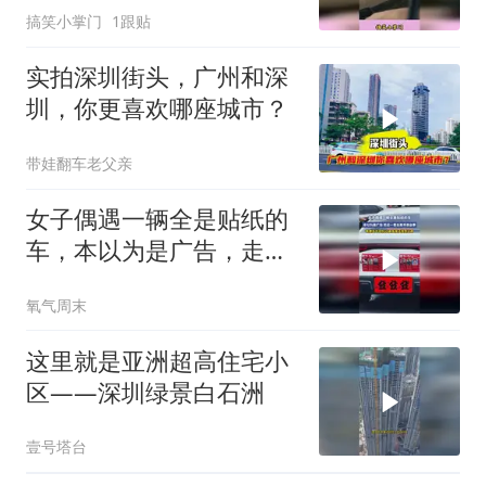
搞笑小掌门
1跟贴
实拍深圳街头，广州和深
圳，你更喜欢哪座城市？
带娃翻车老父亲
女子偶遇一辆全是贴纸的
车，本以为是广告，走近
一看全是寻亲启事
氧气周末
这里就是亚洲超高住宅小
区——深圳绿景白石洲
壹号塔台