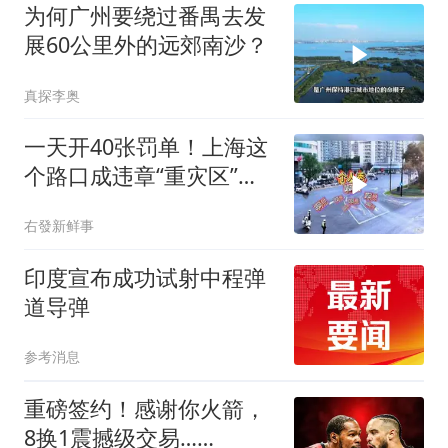
为何广州要绕过番禺去发
展60公里外的远郊南沙？
真探李奥
一天开40张罚单！上海这
个路口成违章“重灾区”，
司机为啥总
右發新鲜事
印度宣布成功试射中程弹
道导弹
参考消息
重磅签约！感谢你火箭，
8换1震撼级交易……