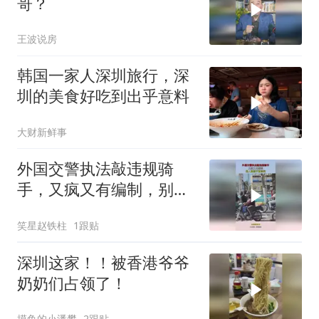
哥？
王波说房
韩国一家人深圳旅行，深
圳的美食好吃到出乎意料
大财新鲜事
外国交警执法敲违规骑
手，又疯又有编制，别人
敢怒不敢言啊！
笑星赵铁柱
1跟贴
深圳这家！！被香港爷爷
奶奶们占领了！
摸鱼的小潘攀
2跟贴