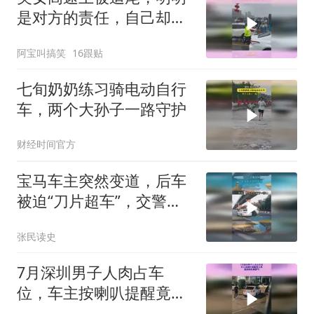
是对方的责任，自己却成
交警眼中钉
阿宝叫搞笑
16跟贴
七旬奶奶练习骑电动自行
车，两个大孙子一路守护
财经时间官方
宝马车主突然变道，后车
被迫“刀片超车”，交警：
宝马全责
张民读史
7月深圳男子人肉占车
位，车主按喇叭提醒竟无
果，直接倒车真霸气