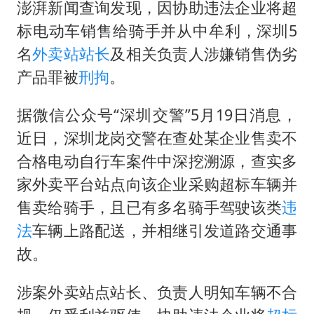
日韩股市高开跳水 SK海力士下挫转跌
澎湃新闻查询发现，因协助违法企业将超
台风白海豚最新路径研判来了
标电动车销售给骑手并从中牟利，深圳5
名
外卖站站长
及相关负责人涉嫌销售伪劣
OpenAI为免费用户升级GPT-5.6 Luna
产品罪被
刑拘
。
船舶避风项目停工 多地全力防台风
我国编制完成新版全月地质图
据微信公众号“深圳交警”5月19日消息，
“深圳地面沉降致车辆损坏”不实
近日，深圳龙岗交警在查处某企业售卖不
合格电动自行车案件中深挖溯源，查实多
男子结婚8年发现3个女儿均非亲生
家外卖平台站点向该企业采购超标车辆并
奋进开新局 实干挑大梁
售卖给骑手，且已有多名骑手驾驶该类
违
法
车辆上路配送，并相继引发道路交通事
故。
涉案外卖站点站长、负责人明知车辆不合