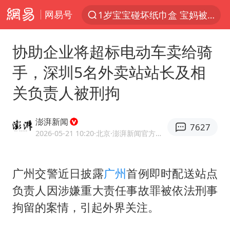
网易号
1岁宝宝碰坏纸巾盒 宝妈被索赔924元
以“新”破局 首发经济点亮城市消费活力
协助企业将超标电动车卖给骑
Meta被判支付5.67亿美元
手，深圳5名外卖站站长及相
台风白海豚逼近 暴雨大暴雨来袭
关负责人被刑拘
47岁妈妈突然产女 26岁女儿：很震惊
阿根廷足协发文力挺因凡蒂诺
澎湃新闻
7627
中国稀土盘中涨停
2026-05-21 10:20
·北京
·澎湃新闻官方网易号
A股开盘：民爆、CPO等概念走强
日本广岛民众举行游行反对政府行径
广州交警近日披露
广州
首例即时配送站点
负责人因涉嫌重大责任事故罪被依法刑事
21楼高空抛物嫌疑人被拘留
拘留的案情，引起外界关注。
男子杀人后逃进深山21年活得像野人