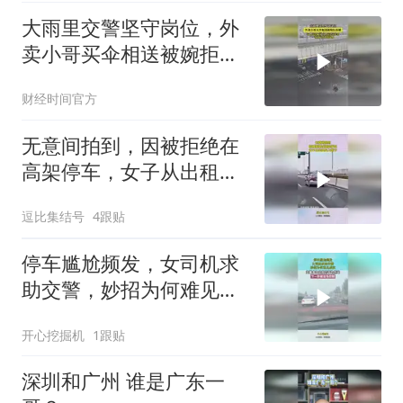
大雨里交警坚守岗位，外
卖小哥买伞相送被婉拒致
谢！
财经时间官方
无意间拍到，因被拒绝在
高架停车，女子从出租车
上跳下
逗比集结号
4跟贴
停车尴尬频发，女司机求
助交警，妙招为何难见成
效
开心挖掘机
1跟贴
深圳和广州 谁是广东一