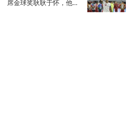
席金球奖耿耿于怀，他理
解为皇马历史性的轻慢
懂球帝
47岁秦岚游马尔代夫，身
穿深红色吊带泳衣，大秀
好身材
老吴教育课堂
比亚迪公布新款车型将于
8月13日面世，续航630公
里
侃故事的阿庆
一夜5笔转会！阿森纳中
场天价封神，纽卡主帅辞
职，桑乔无球可踢