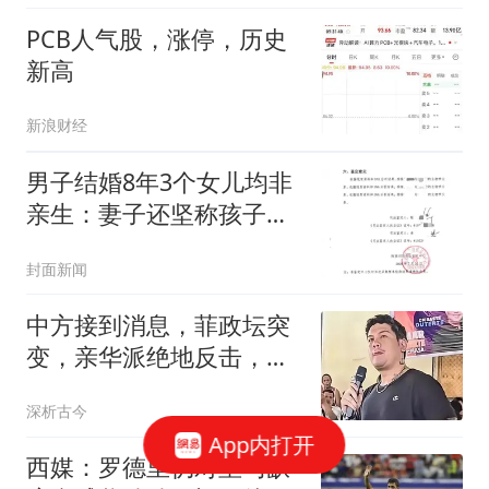
PCB人气股，涨停，历史
新高
新浪财经
男子结婚8年3个女儿均非
亲生：妻子还坚称孩子是
我的
封面新闻
中方接到消息，菲政坛突
变，亲华派绝地反击，老
杜长子已开第一枪
深析古今
App内打开
西媒：罗德里仍对皇马缺