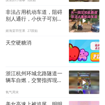
非法占用机动车道，阻碍
别人通行，小伙子可别把
后车弄急眼了呢
姬海棠羽笠果
27跟贴
天空硬糖消
浙江杭州环城北路隧道一
辆车自燃，交警指挥现场
车主倒车，没想到前方两
氧气周末
辆车发生了碰撞
美女高速上被追尾，明明