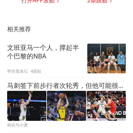
打开APP发贴
2
条跟贴
相关推荐
文班亚马一个人，撑起半
个巴黎的NBA
带你逛体坛
4跟贴
马刺签下前步行者次轮秀，但他可能很难得到一份双向合同？
稻谷与小麦