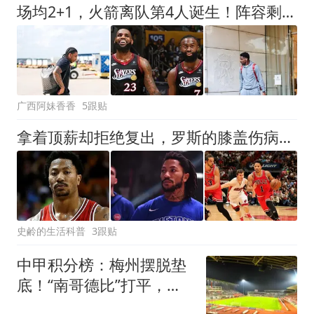
场均2+1，火箭离队第4人诞生！阵容剩余18人，保留引援灵活度
广西阿妹香香
5跟贴
拿着顶薪却拒绝复出，罗斯的膝盖伤病，为什么要休战整整17个月？
史鹷的生活科普
3跟贴
中甲积分榜：梅州摆脱垫
底！“南哥德比”打平，定
南近12轮首胜