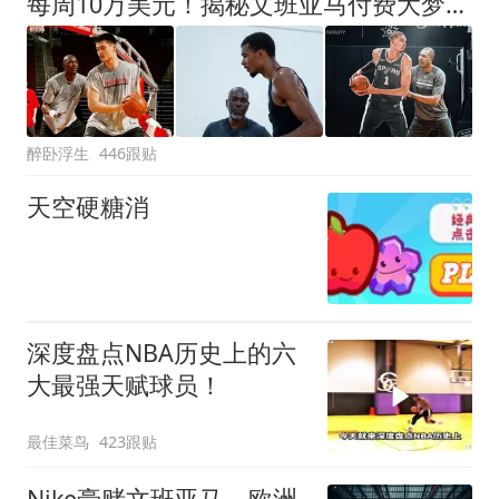
每周10万美元！揭秘文班亚马付费大梦特训 姚明科比詹姆斯也曾拜师
醉卧浮生
446跟贴
天空硬糖消
深度盘点NBA历史上的六
大最强天赋球员！
最佳菜鸟
423跟贴
Nike豪赌文班亚马，欧洲