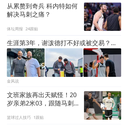
从累赘到奇兵 科内特如何
解决马刺之痛？
体坛周报
24跟贴
生涯第3年，谢泼德打不好或被交易？远逊卡斯尔，火箭队耐心有限
金风说
文班家族再出天赋怪！20
岁亲弟2米03，跟随马刺
合练冲NBA
篮球过人技巧
1跟贴