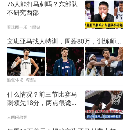
76人能打马刺吗？东部队
不研究西部
看球图一乐
1跟贴
文班亚马找人特训，周薪80万，训练师曾是NBA超巨
酷侃体坛
6跟贴
什么情况？前三节比赛马
刺领先18分，两点很诡
异，想起杜锋
人间闲散客