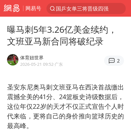
网易号
光影经济撬动暑期消费新蓝海
马克·艾伦退出斯诺克中国公开赛
曝马刺5年3.26亿美金续约，
新疆优化调整景区内自驾服务费
文班亚马新合同将破纪录
上四休三，但降薪1000元，你接受吗？
央视新主播李秋莹孙亚鹏亮相
体育妞世界
2
情侣平潭拍日出坠崖1死1伤
2026-05-21 09:52
·广东
梁家辉：到内地拍戏不是北上是回归
圣安东尼奥马刺
文班亚马
在西决首战缴出
全民健身事业高质量发展
震撼全美的41分、24篮板史诗级数据后，
台当局重金为“台独”织“皇帝新衣”
这位年仅22岁的天才不仅正式宣告个人时
几元成本的AI广告导致千万市值蒸发
代来临，更将自己的身价推向篮球历史的
老挝国会主席赛宋蓬逝世
最高峰。