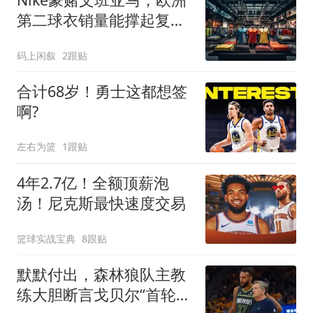
第二球衣销量能撑起复苏
吗？
码上闲叙
2跟贴
合计68岁！勇士这都想签
啊?
左右为篮
1跟贴
4年2.7亿！全额顶薪泡
汤！尼克斯最快速度交易
篮球实战宝典
8跟贴
默默付出，森林狼队主教
练大胆断言戈贝尔“首轮入