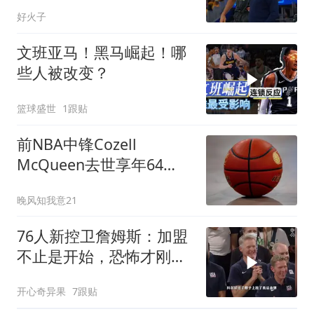
选名人堂”
好火子
文班亚马！黑马崛起！哪
些人被改变？
篮球盛世
1跟贴
前NBA中锋Cozell
McQueen去世享年64
岁，曾助北卡州大夺1983
晚风知我意21
年NCAA冠军
76人新控卫詹姆斯：加盟
不止是开始，恐怖才刚刚
开始！
开心奇异果
7跟贴