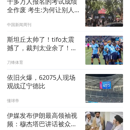
十多万人报名的考试成绩
全作废 考生:为何让别人
买单
中国新闻周刊
斯坦丘太帅了！tifo太震
撼了，裁判太业余了！疑
似点球+鞋钉蹬人不判
刀锋体育
依旧火爆，62075人现场
观战辽宁德比
懂球帝
伊媒发布伊朗最高领袖视
频：穆杰塔巴讲话被众人