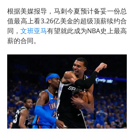
白海豚将正面袭击贯穿浙江
根据美媒报导，马刺今夏预计备妥一份总
酒店回应车内过夜被收150元
值最高上看3.26亿美金的超级顶薪续约合
杭州全市有序停课
同，
文班亚马
有望就此成为NBA史上最高
商场现钱学森巨幅海报 负责人回应
薪的合同。
36岁男演员成景区NPC后人气爆棚
夏日经济乘“热”而上 消费市场向“新”而行
乐享全民健身 共筑健康中国