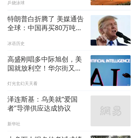
乒烧泳球
特朗普白折腾了 美媒通告
全球：中国再买80万吨大
豆
冰语历史
高盛刚唱多中际旭创，美
国就放利空！华尔街又在
玩“两头吃”？
灯光玄幻天天看
泽连斯基：乌美就“爱国
者”导弹供应达成协议
新华社