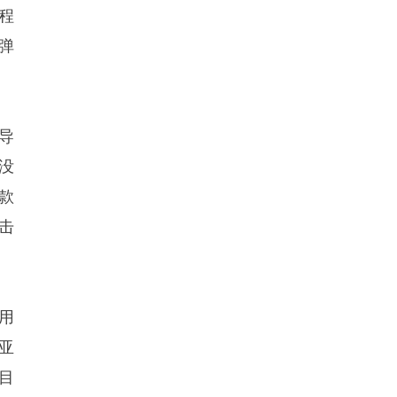
程
弹
导
没
款
击
用
亚
目