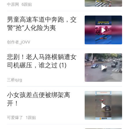
中原网
6跟贴
男童高速车道中奔跑，交
警“抢”人化险为夷
创作者_jOVV
悲剧！老人马路横躺遭女
司机碾压，谁之过 (1)
三桥qzg
小女孩差点便被绑架离
开！
可爱爆了
1跟贴