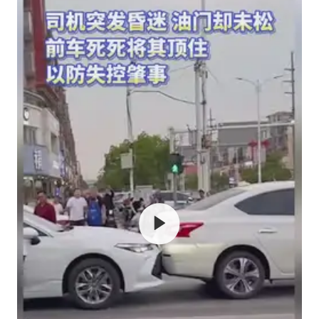
男子被沙蜇蜇伤5小时后呼吸困难
挡“张雪机车”民进党当局怕什么
灌溉水坝被隔成鱼塘 村民投诉20余年
奋力开创中国式现代化建设新局面