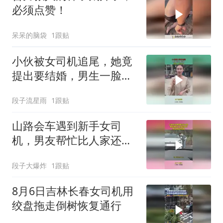
必须点赞！
呆呆的脑袋
1跟贴
小伙被女司机追尾，她竟
提出要结婚，男生一脸茫
然
段子流星雨
1跟贴
山路会车遇到新手女司
机，男友帮忙比人家还开
心，男友真是热心肠
段子大爆炸
1跟贴
8月6日吉林长春女司机用
绞盘拖走倒树恢复通行