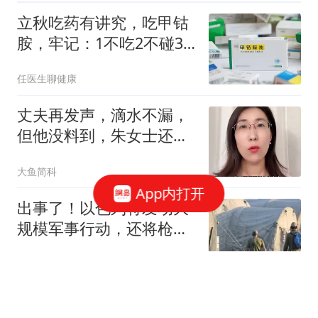
立秋吃药有讲究，吃甲钴
胺，牢记：1不吃2不碰3
件事
任医生聊健康
丈夫再发声，滴水不漏，
但他没料到，朱女士还有
张不为人知的底牌
大鱼简科
App内打开
出事了！以色列将发动大
规模军事行动，还将枪口
对准中国记者？
阿器谈史
被打出原形！伊朗越境斩