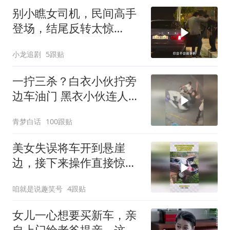
别小瞧女司机，民间高手
登场，结尾反转太惊
喜！！
小龙追剧
5跟贴
一拧三杀？白衣小伙拧旁
边车油门 黑衣小伙连人带
车摔倒还撞人
青梦白话
100跟贴
美女失误将车开到悬崖
边，接下来操作直接惊
呆，没点实力不敢开车
咱就是说趣笑号
4跟贴
女儿一心想要买新车，亲
自上门给老爸提亲，这操