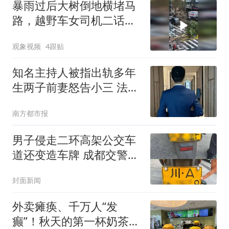
暴雨过后大树倒地横堵马
路，越野车女司机二话不
说，直接用缆绳把树干拖
观象视频
4跟贴
走
知名主持人被指出轨多年
生两子前妻怒告小三 法院
判了
南方都市报
男子侵走二环高架公交车
道还变造车牌 成都交警：
拘留6日，驾驶证记22分
封面新闻
外卖瘫痪、千万人“发
癫”！秋天的第一杯奶茶，