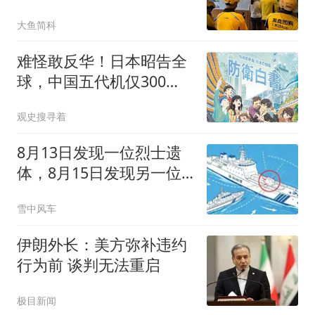
掏空多少人的口袋
大鱼简科
难怪敢反华！日本昭告全
球，中国五代机仅300
架，真相曝光被打脸
观史搜寻着
8月13日发现一位烈士遗
体，8月15日发现另一位
烈士遗体
雪中风车
伊朗外长：美方弥补违约
行为前 谈判无法重启
极目新闻