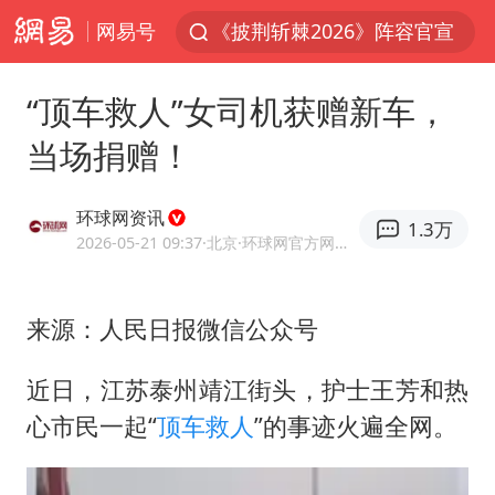
网易号
《披荆斩棘2026》阵容官宣
中国第1高楼阻尼器摆动明显
“顶车救人”女司机获赠新车，
上海有出现龙卷潜势
当场捐赠！
国足U17与阿森纳决赛取消 并列冠军
《龙餐馆》 冲奖
环球网资讯
1.3万
上门女婿出轨女邻居多年被判重婚罪
2026-05-21 09:37
·北京
·环球网官方网易号
2025年小学教师减少13.19万
来源：人民日报微信公众号
女子发现前夫婚内与第三者育子
以军士兵把枪口对准中国记者
近日，江苏泰州靖江街头，护士王芳和热
笔试第一被劝弃考涉事副校长被撤职
心市民一起“
顶车救人
”的事迹火遍全网。
构建更高水平的全民健身公共服务体系