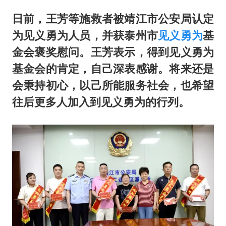
日前，王芳等施救者
被靖江市公安局
认定
为见义勇为人员，
并获泰州市
见义勇为
基
金会
褒奖慰问。
王芳表示，
得到见义勇为
基金会的肯定，
自己深表感谢。
将来还是
会秉持初心，
以己所能服务社会，
也希望
往后更多人
加入到见义勇为的行列。