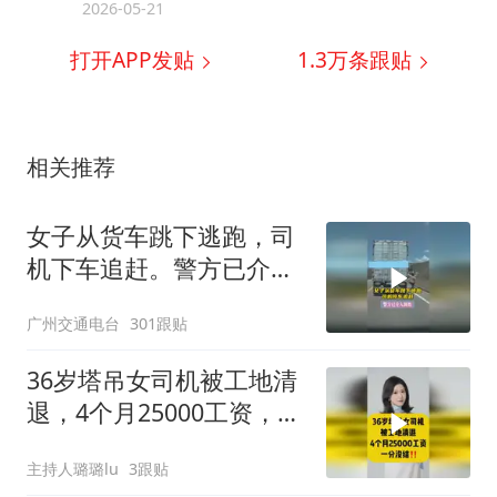
2026-05-21
打开APP发贴
1.3万
条跟贴
相关推荐
女子从货车跳下逃跑，司
机下车追赶。警方已介入
调查
广州交通电台
301跟贴
36岁塔吊女司机被工地清
退，4个月25000工资，一
分没结！
主持人璐璐lu
3跟贴