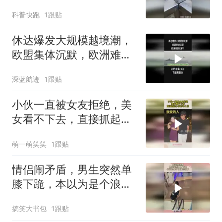
杆！免费透露给你！
科普快跑
1跟贴
休达爆发大规模越境潮，
欧盟集体沉默，欧洲难题
无解？2
深蓝航迹
1跟贴
小伙一直被女友拒绝，美
女看不下去，直接抓起小
伙的手上位
萌一萌笑笑
1跟贴
情侣闹矛盾，男生突然单
膝下跪，本以为是个浪漫
的故事！
搞笑大书包
1跟贴