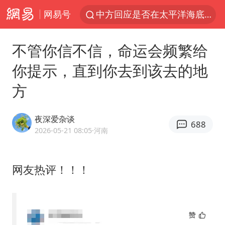
网易号
中方回应是否在太平洋海底开采稀土
宇树科技发行价格150.80元/股
不管你信不信，命运会频繁给
泰国一女公务员妆容引争议 本人回应
你提示，直到你去到该去的地
外交部发言人就广岛核爆81周年等答记者问
方
贵州轮胎子公司获美国退税8136万
吉林一“温度计大楼”读数爆表
夜深爱杂谈
688
台风白海豚影响中国已成定局
2026-05-21 08:05
·河南
扎哈罗娃批广岛市长不提美国原子弹
27岁女子成组织卖淫集团主犯被通缉
网友热评！！！
我国编制完成新版全月地质图
U17国足1分钟轰2球