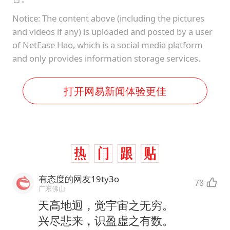
Notice: The content above (including the pictures
and videos if any) is uploaded and posted by a user
of NetEase Hao, which is a social media platform
and only provides information storage services.
打开网易新闻体验更佳
有态度的网友19ty3o
78
广东佛山
天高地迥，觉宇宙之无穷。
兴尽悲来，识盈虚之有数。