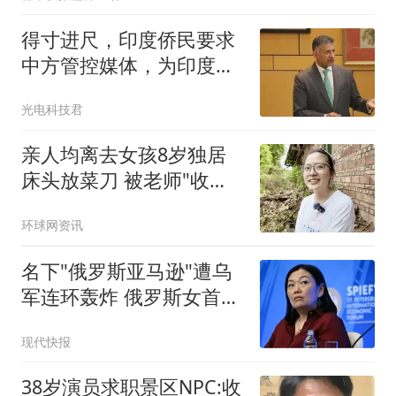
得寸进尺，印度侨民要求
中方管控媒体，为印度人
提供更多工作签证
光电科技君
亲人均离去女孩8岁独居
床头放菜刀 被老师"收
养"后逆袭
环球网资讯
名下"俄罗斯亚马逊"遭乌
军连环轰炸 俄罗斯女首富
怒了
现代快报
38岁演员求职景区NPC:收