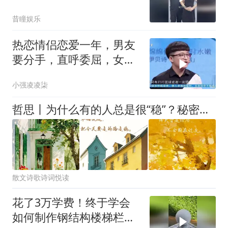
昔瞳娱乐
热恋情侣恋爱一年，男友
要分手，直呼委屈，女友
却愣是不同意
小强凌凌柒
哲思丨为什么有的人总是很“稳”？秘密在于内在平衡力
散文诗歌诗词悦读
花了3万学费！终于学会
如何制作钢结构楼梯栏