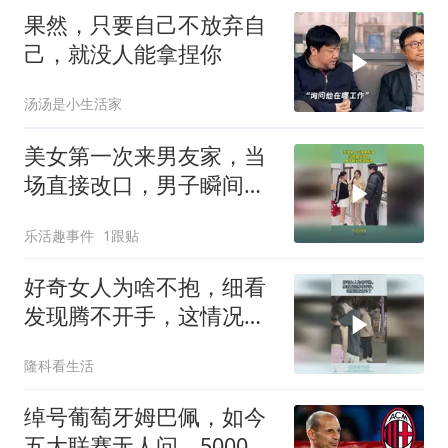
果然，只要自己不放弃自
己，就没人能拿捏你
汤汤是小生活家
美女第一次来男友家，当
场直接改口，男子瞬间不
知所措
乐活趣事件
1跟贴
好奇女人为啥不抱，细看
发现腾不开手，这情况太
意外了
隆科看生活
绰号葡萄牙姆巴佩，如今
五大联赛无人问，5000万