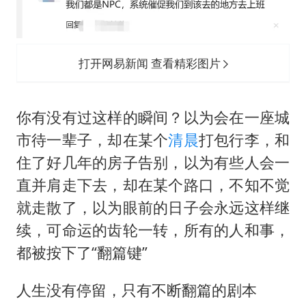
女子利用漏洞0元薅走3000多件家电
80后女柜员逆袭成4200亿银行副行长
24小时不关空调 电费会更低吗
打开网易新闻 查看精彩图片
东方甄选被判赔偿江小白30万元
村民谈“梅姨”：叫的其实是“媒姨”
你有没有过这样的瞬间？以为会在一座城
奋进开新局 实干挑大梁
市待一辈子，却在某个
清晨
打包行李，和
住了好几年的房子告别，以为有些人会一
直并肩走下去，却在某个路口，不知不觉
就走散了，以为眼前的日子会永远这样继
续，可命运的齿轮一转，所有的人和事，
都被按下了“翻篇键”
人生没有停留，只有不断翻篇的剧本