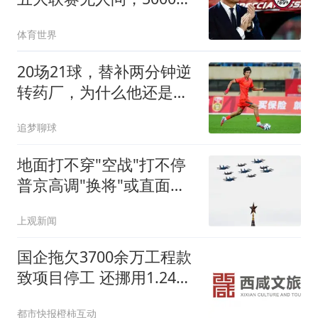
欧都卖不起
体育世界
20场21球，替补两分钟逆
转药厂，为什么他还是替
补？
追梦聊球
地面打不穿"空战"打不停
普京高调"换将"或直面消
耗战
上观新闻
国企拖欠3700余万工程款
致项目停工 还挪用1.24亿
资金
都市快报橙柿互动