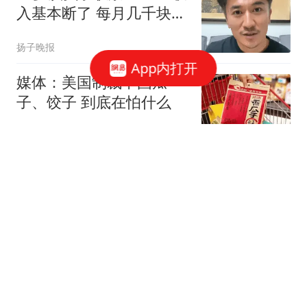
入基本断了 每月几千块都
没有
扬子晚报
App内打开
媒体：美国制裁中国瓜
子、饺子 到底在怕什么
中国能源网
租客在上锁柜子里发现遗
像吓哭 房东曾称就爱租给
男生
极目新闻
“护墙板”正逐渐退出中国
家庭？听内行人说出实
情，我才恍然大悟！