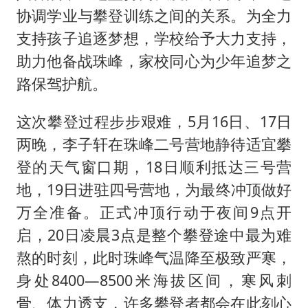
协调学业与攀登训练之间的关系。为全力
支持孩子追逐梦想，学校给予大力支持，
助力他备战珠峰，家校同心为少年追梦之
路保驾护航。
这次攀登过程步步艰难，5月16日、17日
两晚，李子轩在珠峰二号营地静待适宜攀
登的天气窗口期，18日顺利抵达三号营
地，19日进驻四号营地，为最终冲顶做好
万全准备。正式冲顶行动于夜间9点开
启，20日凌晨3点是整个攀登途中最为难
熬的时刻，此时珠峰气温降至极致严寒，
身处8400—8500米海拔区间，寒风刺
骨、体力透支，许多攀登者都会在此刻心