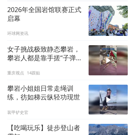
2026年全国岩馆联赛正式
启幕
环球网资讯
女子挑战极致静态攀岩，
攀岩人都是靠手搓“子弹时
间”的
重庆视点
14跟贴
攀岩小姐姐日常走绳训
练，彷如梯云纵轻功现世
装甲铲史官
【吃喝玩乐】徒步登山者