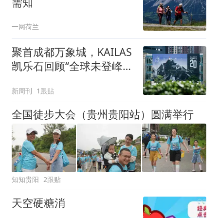
需知
一网荷兰
聚首成都万象城，KAILAS
凯乐石回顾“全球未登峰计
划”20年探索历程
新周刊
1跟贴
全国徒步大会（贵州贵阳站）圆满举行
知知贵阳
2跟贴
天空硬糖消