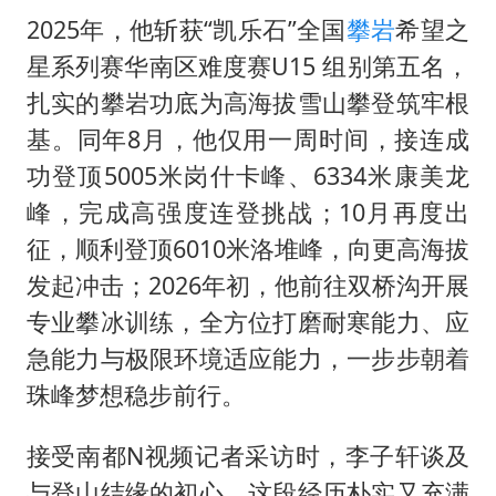
2025年，他斩获“凯乐石”全国
攀岩
希望之
星系列赛华南区难度赛U15 组别第五名，
扎实的攀岩功底为高海拔雪山攀登筑牢根
基。同年8月，他仅用一周时间，接连成
功登顶5005米岗什卡峰、6334米康美龙
峰，完成高强度连登挑战；10月再度出
征，顺利登顶6010米洛堆峰，向更高海拔
发起冲击；2026年初，他前往双桥沟开展
专业攀冰训练，全方位打磨耐寒能力、应
急能力与极限环境适应能力，一步步朝着
珠峰梦想稳步前行。
接受南都N视频记者采访时，李子轩谈及
与登山结缘的初心，这段经历朴实又充满