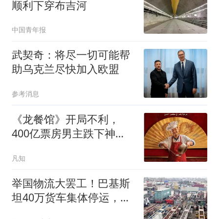
顺利下穿布吉河
中国青年报
武契奇：将尽一切可能帮
助乌克兰尽快加入欧盟
参考消息
《龙餐馆》开局不利，
400亿票房男主跌下神
坛，沈腾翻身困难
凡知
举国物流大罢工！巴基斯
坦40万货车集体停运，工
业、出口全线告急