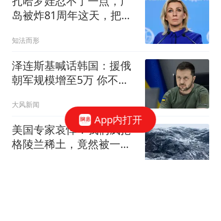
扎哈罗娃忍不了一点，广
岛被炸81周年这天，把日
本骂了个狗血淋头
知法而形
泽连斯基喊话韩国：援俄
朝军规模增至5万 你不担
心吗
大风新闻
App内打开
美国专家哀悼：我们疯抢
格陵兰稀土，竟然被一
把"中国锁"卡死
史行途
16亿打了水漂，曼联管理
层还在重复同一个错误！