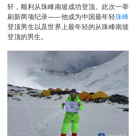
以军士兵把枪口对准中国记者
轩，顺利从珠峰南坡成功登顶。此次一举
笔试第一被劝弃考涉事副校长被撤职
刷新两项纪录——他成为中国最年轻
珠峰
白海豚5次眼壁置换
登顶男生以及世界上最年轻的从珠峰南坡
构建更高水平的全民健身公共服务体系
登顶的男生。