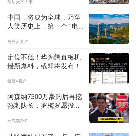
阅尽天下大事
中国，将成为全球，乃至
人类历史上，第一个 “电
力王国”
离离言几许
定位不低！华为阔直板机
最新爆料，或即将发布！
毒辣V视角
阿森纳7500万豪购后再挖
热刺队长，罗梅罗愿投死
敌却遭否决
元气满分吖