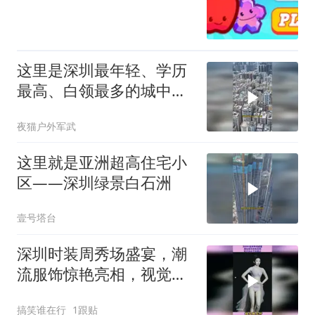
这里是深圳最年轻、学历
最高、白领最多的城中村
——龙华民治！
夜猫户外军武
这里就是亚洲超高住宅小
区——深圳绿景白石洲
壹号塔台
深圳时装周秀场盛宴，潮
流服饰惊艳亮相，视觉冲
击不容错过
搞笑谁在行
1跟贴