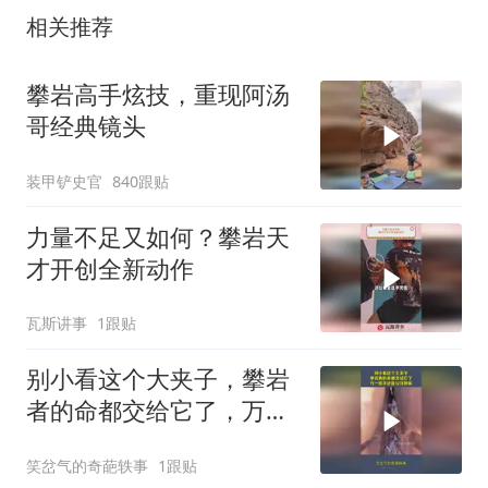
相关推荐
攀岩高手炫技，重现阿汤
哥经典镜头
装甲铲史官
840跟贴
力量不足又如何？攀岩天
才开创全新动作
瓦斯讲事
1跟贴
别小看这个大夹子，攀岩
者的命都交给它了，万一
脱手还能拉住她呢！
笑岔气的奇葩轶事
1跟贴