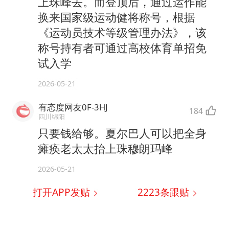
上珠峰去。而登顶后，通过运作能
换来国家级运动健将称号，根据
《运动员技术等级管理办法》，该
称号持有者可通过高校体育单招免
试入学
2026-05-21
有态度网友0F-3HJ
184
四川绵阳
只要钱给够。夏尔巴人可以把全身
瘫痪老太太抬上珠穆朗玛峰
2026-05-21
打开APP发贴
2223
条跟贴