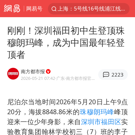
网易号
白海豚预计将在浙江苍南到三门一带登陆
今日15时起福州地铁高架区段停运
刚刚！深圳福田初中生登顶珠
国足U17与阿森纳决赛取消 并列冠军
穆朗玛峰，成为中国最年轻登
王艺迪2-4不敌张本美和止步4强
顶者
上门女婿出轨女邻居多年被判重婚罪
2025年小学教师减少13.19万
南方都市报
2223
王艺迪无缘横滨赛决赛
2026-05-21 07:42
·广东
·南方都市报官方网易号
泰国：高度重视中国游客旅游体验
上海大部迎大暴雨
尼泊尔当地时间2026年5月20日上午9点
20分，海拔8848.86米的
珠穆朗玛峰
峰顶
《龙餐馆》 冲奖
迎来一位少年身影，来自
深圳市
福田区
实
蒯曼挺进WTT横滨冠军赛女单四强
验教育集团翰林学校初三（7）班的李子