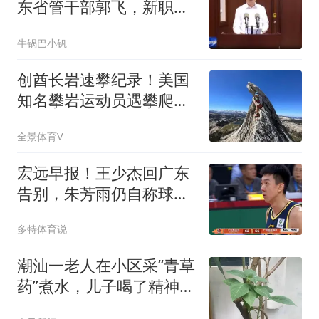
东省管干部郭飞，新职明
确！济南市管正职胡金
牛锅巴小钒
良，正式履新！
创酋长岩速攀纪录！美国
知名攀岩运动员遇攀爬事
故去世，年仅30岁
全景体育V
宏远早报！王少杰回广东
告别，朱芳雨仍自称球队
老总，黄明依或被交易
多特体育说
潮汕一老人在小区采“青草
药”煮水，儿子喝了精神错
乱，说“要出去抓老鼠”，