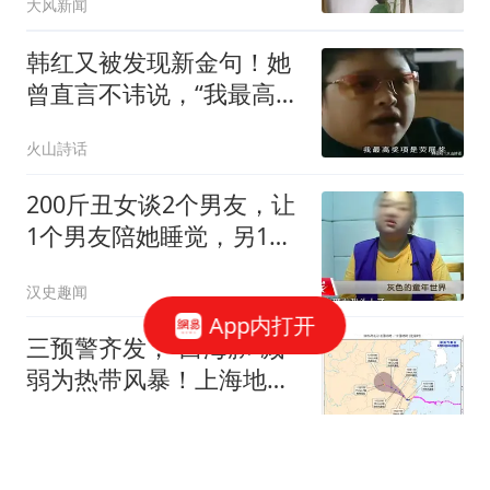
大风新闻
一晚上摔了几十次全身是
伤，妻子昏迷送进ICU
⁠韩红又被发现新金句！她
曾直言不讳说，“我最高奖
项是荧屏奖，我老师李双
火山詩话
江走后门求了人”
200斤丑女谈2个男友，让
1个男友陪她睡觉，另1个
男友赚钱供他们吃喝
汉史趣闻
App内打开
三预警齐发，“白海豚”减
弱为热带风暴！上海地铁
4条线路全线停运，非必
每日经济新闻
要不外出，沪上各大医院
集体公告