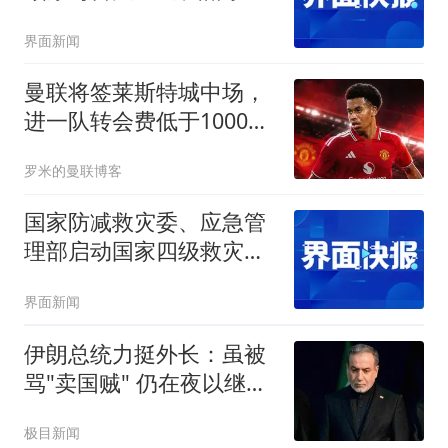
界面新闻
曼联将签莱斯特城中场，
进一队转会费低于1000
万！其愿拒绝阿森纳
罗米的曼联博客
国家防减救灾委、应急管
理部启动国家四级救灾应
急响应
界面新闻
伊朗总统力挺外长：虽被
骂"卖国贼" 仍在夜以继日
工作
极目新闻