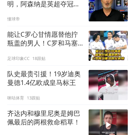
明，阿森纳是英超夺冠最
大热门
懂球帝
能让C罗心甘情愿替他拧
瓶盖的男人！C罗和马塞
洛的兄弟情！
足球印象CC
18跟贴
队史最贵引援！19岁迪奥
曼德1.4亿欧成皇马标王
咪咕体育
13跟贴
齐达内和穆里尼奥是姆巴
佩最后的两根救命稻草！