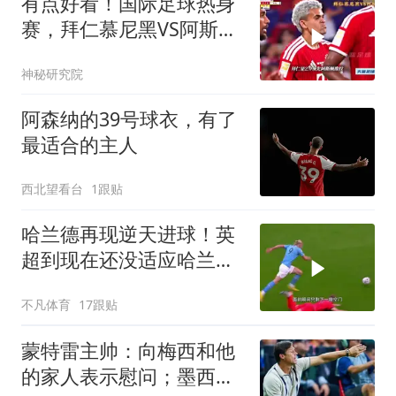
有点好看！国际足球热身
赛，拜仁慕尼黑VS阿斯顿
维拉！
神秘研究院
阿森纳的39号球衣，有了
最适合的主人
西北望看台
1跟贴
哈兰德再现逆天进球！英
超到现在还没适应哈兰德
的强度
不凡体育
17跟贴
蒙特雷主帅：向梅西和他
的家人表示慰问；墨西哥