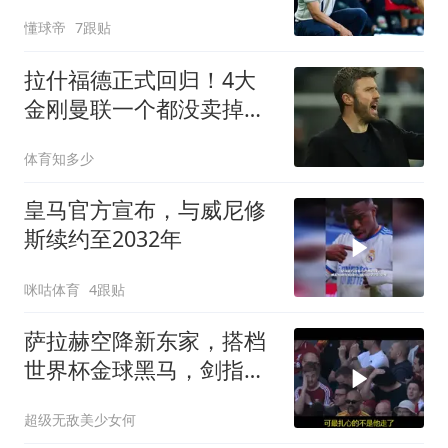
联赛值得更多关注
懂球帝
7跟贴
拉什福德正式回归！4大
金刚曼联一个都没卖掉，
卡里克没钱买人了
体育知多少
皇马官方宣布，与威尼修
斯续约至2032年
咪咕体育
4跟贴
萨拉赫空降新东家，搭档
世界杯金球黑马，剑指冠
军稳了
超级无敌美少女何