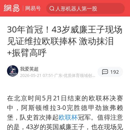
人形机器人第一股
网易号
台风“白海豚”登陆 各地各部门全力应对
多地银行上调存款利率
30年首冠！43岁威廉王子现场
上海地铁4条线路全线停运
见证维拉欧联捧杯 激动抹泪
4.2平卫生间补漏注胶花1.55万
+振臂高呼
白海豚路径图
我爱英超
宇树申购 中一签有望赚20万元
192
2026-05-21 07:51
·广东
·优质体育领域创作者
今日有3只新股申购
武汉3名城管协管员殴打摊主被刑拘
在北京时间5月21日结束的欧联杯决赛
白海豚可深入内陆制造大范围风雨
中，阿斯顿维拉3-0完胜德甲劲旅弗赖
NBA传奇教练老尼尔森去世
堡，队史首次捧起
欧联杯
冠军。值得注意
男子结婚8年3个女儿都不是亲生
的是，43岁的英国威廉王子，也在现场见