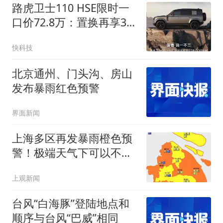
路虎卫士110 HSE限时一
口价72.8万：置换再享3万
权益
快科技
北京通州、门头沟、房山
发布暴雨红色预警
界面新闻
上海多区再发暴雨橙色预
警！极端天气下可以不上
班吗？
上观新闻
台风“白海豚”登陆地点和
顺序与台风“巴威”相同