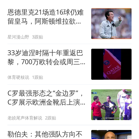
恩德里克21场造16球仍难
留皇马，阿斯顿维拉欲抢
人补强锋线
星河漫山野
3跟贴
33岁迪涅时隔十年重返巴
黎，700万欧转会或周三
战旧主
体育硬核说
1跟贴
C罗最强形态之“金边罗”，
C罗展示欧洲金靴后上演
帽子戏法，本泽马梅开二
老皢尾声体育解说
2跟贴
度
勒伯夫：其他强队方向不