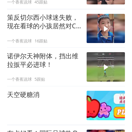
一个香蕉说球
45跟贴
策反切尔西小球迷失败，
现在看球的小孩居然对C
罗梅西无感了！
一个香蕉说球
16跟贴
诺伊尔天神附体，挡出维
拉扳平必进球！
一个香蕉说球
5跟贴
天空硬糖消