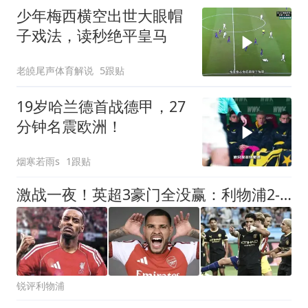
少年梅西横空出世大眼帽
子戏法，读秒绝平皇马
老皢尾声体育解说
5跟贴
19岁哈兰德首战德甲，27
分钟名震欧洲！
烟寒若雨s
1跟贴
激战一夜！英超3豪门全没赢：利物浦2-0后被绝杀，阿森纳主场丢冠
锐评利物浦