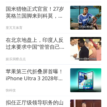
国米猎物正式官宣！27岁
英格兰国脚来到科莫，齐
沃怎会满意了
里芃芃体育
在北京地盘上，印度人反
过来要求中国“管管自己
人”？
娱乐洞察点点
苹果第三代折叠屏首曝！
iPhone Ultra 3 2028年发
布 内外屏更大
快科技
拟任正厅级领导职务的山