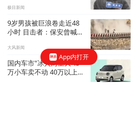
场直击：“风很大，已经不
极目新闻
太能站得住了”
9岁男孩被巨浪卷走近48
小时 目击者：保安曾喊话
劝阻
大风新闻
App内打开
国内车市"冰火两重天":5
万小车卖不动 40万以上的
抢购
中国新闻周刊
上门女婿常年跟妻子分居
出轨女邻居多年还同居生
子
都市快报橙柿互动