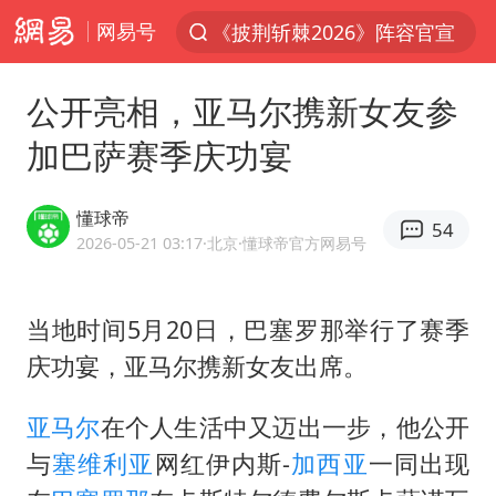
网易号
上半年我国经营主体结构持续优化
俄称边境州遭乌大规模袭击已致13伤
公开亮相，亚马尔携新女友参
杭州机场已取消航班388架次
加巴萨赛季庆功宴
于东来回应胖东来近25年老店年底关闭
浙江省委书记：该停下的坚决停下来
懂球帝
54
中国籍豪华游艇富商之子在泰国被杀
2026-05-21 03:17
·北京
·懂球帝官方网易号
白海豚北上或致京津冀暴雨
当地时间5月20日，巴塞罗那举行了赛季
美将每月供乌爱国者拦截导弹
庆功宴，
亚马尔
携新女友出席。
国足U17与阿森纳决赛取消 并列冠军
10余省份将出现强风雨 局地特大暴雨
亚马尔
在个人生活中又迈出一步，他公开
世界第1特鲁姆普斯诺克中国赛一轮游
与
塞维利亚
网红伊内斯-
加西亚
一同出现