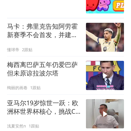
马卡：弗里克告知阿劳霍
新赛季不会首发，并建议
他寻找其他机会
懂球帝
2跟贴
梅西离巴萨五年仍爱巴萨
但未原谅拉波尔塔
绚丽的画卷
1跟贴
亚马尔19岁惊世一跃：欧
洲杯世界杯核心，挑战C
罗梅西，姆巴佩望尘莫及
浅夏安然n
1跟贴