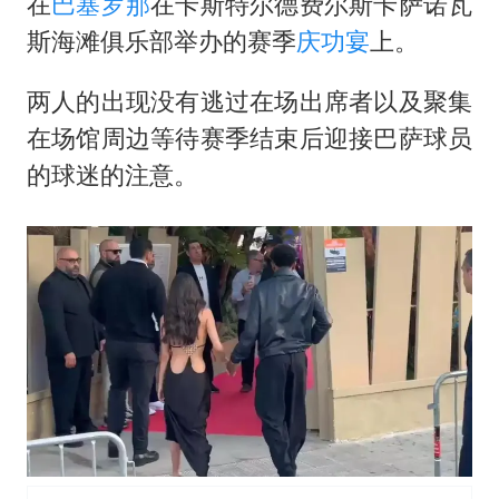
新疆一婚礼线上邀请引热议
在
巴塞罗那
在卡斯特尔德费尔斯卡萨诺瓦
斯海滩俱乐部举办的赛季
庆功宴
上。
《龙餐馆》 冲奖
上门女婿出轨女邻居多年被判重婚罪
两人的出现没有逃过在场出席者以及聚集
构建更高水平的全民健身公共服务体系
在场馆周边等待赛季结束后迎接巴萨球员
韩军前线部队连曝丑闻
的球迷的注意。
云南一男子胃中取出180颗铁钉
奋力开创中国式现代化建设新局面