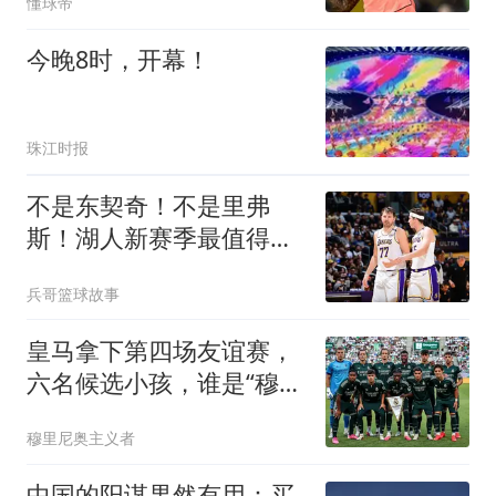
懂球帝
今晚8时，开幕！
珠江时报
不是东契奇！不是里弗
斯！湖人新赛季最值得期
待球员，雷迪克欲重点培
兵哥篮球故事
养
皇马拿下第四场友谊赛，
六名候选小孩，谁是“穆一
年”皇马新人王
穆里尼奥主义者
中国的阳谋果然有用：买