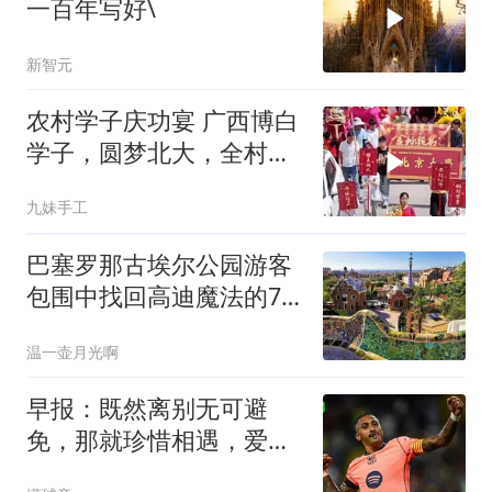
一百年写好\
新智元
农村学子庆功宴 广西博白
学子，圆梦北大，全村为
她举办庆功宴！
九妹手工
巴塞罗那古埃尔公园游客
包围中找回高迪魔法的7
个秘诀
温一壶月光啊
早报：既然离别无可避
免，那就珍惜相遇，爱你
所爱