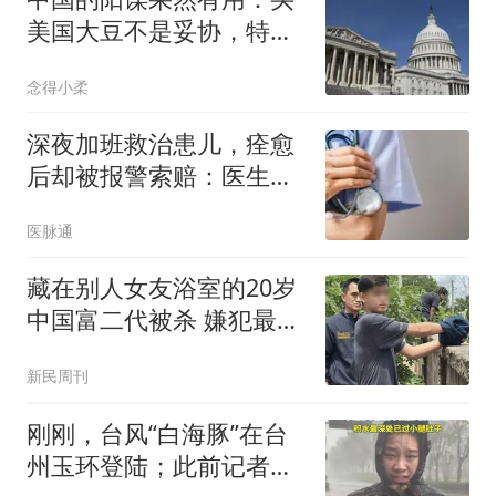
美国大豆不是妥协，特朗
普对华叫停一件事
念得小柔
深夜加班救治患儿，痊愈
后却被报警索赔：医生提
供的是结果，还是诊疗过
医脉通
程？丨医眼看法
藏在别人女友浴室的20岁
中国富二代被杀 嫌犯最新
发声
新民周刊
刚刚，台风“白海豚”在台
州玉环登陆；此前记者现