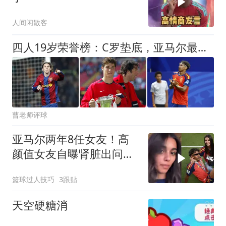
人间闲散客
四人19岁荣誉榜：C罗垫底，亚马尔最高！可足球史的排名，不按19岁算
曹老师评球
亚马尔两年8任女友！高
颜值女友自曝肾脏出问
题，面容憔悴消瘦
篮球过人技巧
3跟贴
天空硬糖消