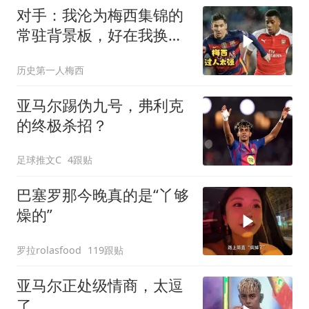
对手：我沦为梅西集锦的
常驻背景板，好在我换发
型后没人认出我！
历史第一人梅西
亚马尔踢伪九号，弗利克
的终极杀招？
足球推文C
4跟贴
巴塞罗那今晚真的是“丫够
燥的”
罗拉rolasfood
119跟贴
亚马尔正处级情商，太逗
了