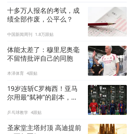
十多万人报名的考试，成
绩全部作废，公平么？
中国新闻周刊
1.8万跟贴
体能太差了：穆里尼奥毫
不留情批评自己的同胞
本泽体育
4跟贴
19岁连斩C罗梅西！亚马
尔用最“弑神”的剧本，正
在定义“后梅罗时代”的答
乒乓球教学
4跟贴
案
圣家堂主塔封顶 高迪提前