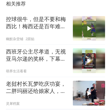
相关推荐
控球很牛，但是不要和梅
西比！梅西还是百年难遇
的控球天才！
幽默杂货铺
2跟贴
西班牙公主尽孝道，无视
亚马尔递的奖杯，下幕亚
马尔反应亮了
萌界生活看看
老挝村长瓦梦吃庆功宴，
二胖玛丽还给娘家人，每
人准备了一份厚礼
灵犀档案