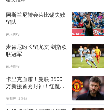
阿斯兰尼转会莱比锡失败
留队
体坛周报
麦肯尼盼长留尤文 剑指欧
联冠军
体坛周报
卡里克血赚！曼联 3500
万新援首秀封神！红魔挖
到中场宝藏
澜归序
3跟贴