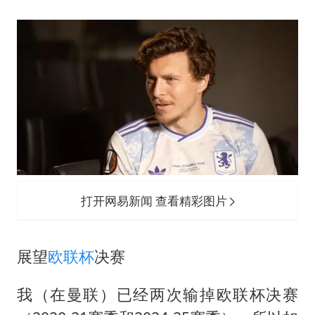
郑丽文：台湾从来没有“独立”过
商场现钱学森巨幅海报 负责人回应
上半年国内手机销量TOP30出炉
购飞机票7分钟后退票被扣2022元
杭州全市有序停课
泰国初中生饮弹自尽前开了26枪
陈思诚零点晒照为佟丽娅庆生
乐享全民健身 共筑健康中国
打开网易新闻 查看精彩图片
展望
欧联杯
决赛
我（在曼联）已经两次输掉欧联杯决赛