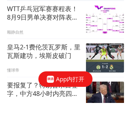
WTT乒乓冠军赛赛程表！
8月9日男单决赛对阵表！
女单决赛对阵时间
顺静自然
皇马2-1费伦茨瓦罗斯，里
瓦斯建功，埃斯皮破门
懂球帝
App内打开
要报复了？特朗普亲自签
字，中方48小时内亮四张
牌！美已不择手段
温读史
28℃！大雨、暴雨！无锡