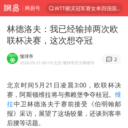
网易号
WTT横滨冠军赛女单四强国乒占三席
光影经济撬动暑期消费新蓝海
林德洛夫：我已经输掉两次欧
拜登癌症已扩散
联杯决赛，这次想夺冠
白海豚登陆前还将加强
浙江省发出今年第2号指挥长令
懂球帝
2
河南刑案嫌犯被抓 逃窜时伤害多人
2026-05-21 00:19
·北京
·懂球帝官方网易号
情侣在平潭拍日出时坠崖致一死一伤
北京时间5月21日凌晨3:00，欧联杯决
选专业别因“热门”窄化“热爱”
赛，阿斯顿维拉将与弗赖堡争夺桂冠。
维
三警齐发！多地10级以上雷暴大风
拉
中卫林德洛夫于赛前接受《伯明翰邮
央视新主播李秋莹孙亚鹏亮相
报》采访，展望了这场较量，还谈到客串
大V：马科斯把路走绝了
后腰等话题。