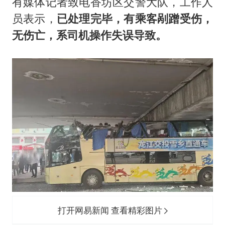
泰国：高度重视中国游客旅游体验
有媒体记者致电香坊区交警大队，工作人
员表示，
已处理完毕，有乘客剐蹭受伤，
于东来直播和胖东来核心团队开会
无伤亡，系司机操作失误导致。
上海大部迎大暴雨
《龙餐馆》 冲奖
蒯曼挺进WTT横滨冠军赛女单四强
构建更高水平的全民健身公共服务体系
打开网易新闻 查看精彩图片