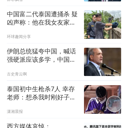
中国富二代泰国遭捅杀 疑
凶声称：他在我女友家的
浴室
环球趣闻分享
伊朗总统猛夸中国，喊话
强硬派应该多学，中国怎
么让特朗普服气的
古史青云啊
泰国初中生枪杀7人 幸存
老师：想杀我时刚好子弹
用完
潇湘晨报
西方媒体哀悼：