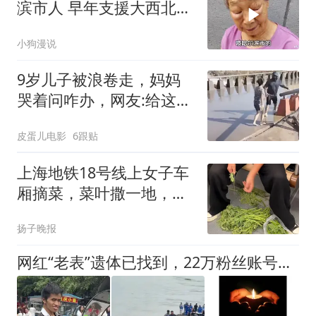
滨市人 早年支援大西北到
甘肃 扎根
小狗漫说
9岁儿子被浪卷走，妈妈
哭着问咋办，网友:给这父
母俩个大耳光！
皮蛋儿电影
6跟贴
上海地铁18号线上女子车
厢摘菜，菜叶撒一地，网
友：“扔垃圾常见，当厨房
扬子晚报
头回见”，上海地铁：首批
无人驾驶线路，遇此情况
网红“老表”遗体已找到，22万粉丝账号宣布停更，亲属：他身患残疾打工寄钱回家，建的毛坯房还没装修；其游泳时失踪，母亲河边哭唤儿子
可联系工作人员