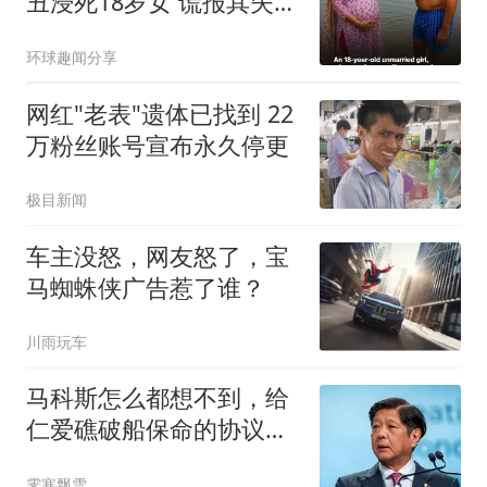
丑浸死18岁女 谎报其失踪
被识破
环球趣闻分享
网红"老表"遗体已找到 22
万粉丝账号宣布永久停更
极目新闻
车主没怒，网友怒了，宝
马蜘蛛侠广告惹了谁？
川雨玩车
马科斯怎么都想不到，给
仁爱礁破船保命的协议，
竟能让自己下台？
霁寒飘雪