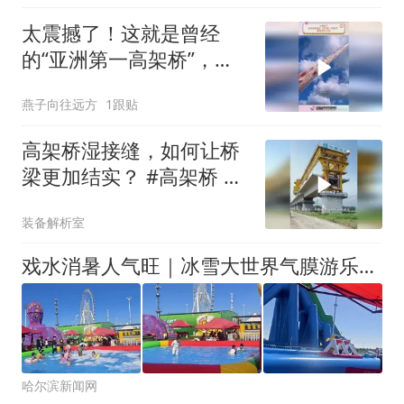
太震撼了！这就是曾经
的“亚洲第一高架桥”，最
高离地126米
燕子向往远方
1跟贴
高架桥湿接缝，如何让桥
梁更加结实？ #高架桥 #
施工 #湿接缝
装备解析室
戏水消暑人气旺｜冰雪大世界气膜游乐王国成亲子遛娃热门地
哈尔滨新闻网