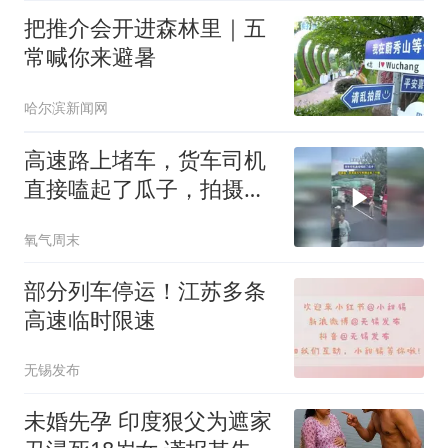
把推介会开进森林里｜五
常喊你来避暑
哈尔滨新闻网
高速路上堵车，货车司机
直接嗑起了瓜子，拍摄
者：真羡慕大车师傅还带
氧气周末
了干粮
部分列车停运！江苏多条
高速临时限速
无锡发布
未婚先孕 印度狠父为遮家