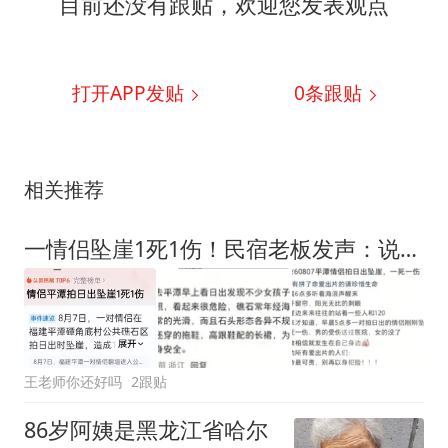
目前还没有跟贴，欢迎您发表观点
打开APP发贴
0
条跟贴
相关推荐
一情侣坠崖1死1伤！民宿老板发声：说了一句让人意味深长的话
王老师你还好吗
2跟贴
86岁阿姨是黑龙江省哈尔