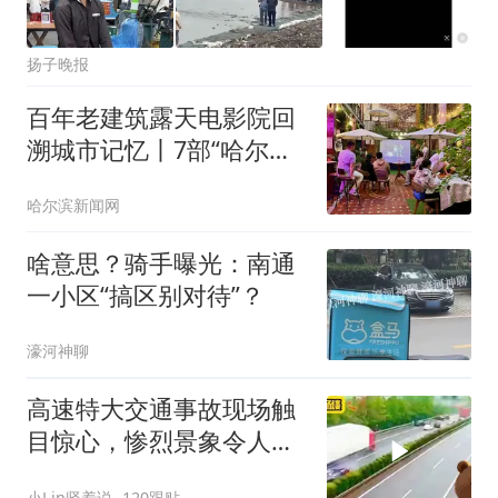
扬子晚报
百年老建筑露天电影院回
溯城市记忆丨7部“哈尔滨
元素”经典老电影串联时代
哈尔滨新闻网
脉络
啥意思？骑手曝光：南通
一小区“搞区别对待”？
濠河神聊
高速特大交通事故现场触
目惊心，惨烈景象令人胆
战心惊难平息
小Lin竖着说
120跟贴