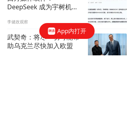
DeepSeek 成为宇树机器
人的股东？那我们还怎么
李健政观察
玩
App内打开
武契奇：将尽一切可能帮
助乌克兰尽快加入欧盟
参考消息
《龙餐馆》开局不利，
400亿票房男主跌下神
坛，沈腾翻身困难
凡知
夫妻本是同林鸟？这一
次，伊能静的爆料，没给
丈夫秦昊留一丝体面