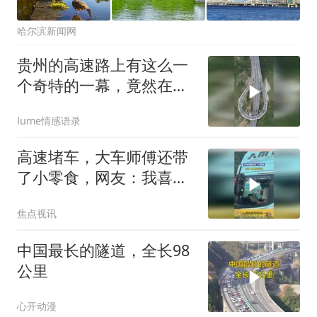
哈尔滨新闻网
贵州的高速路上有这么一
个奇特的一幕，竟然在这
里修了一个
lume情感语录
高速堵车，大车师傅还带
了小零食，网友：我喜欢
吃咸的
焦点视讯
中国最长的隧道，全长98
公里
心开动漫