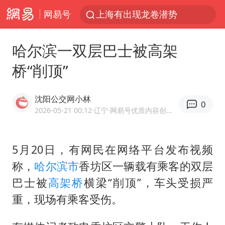
网易号
上海有出现龙卷潜势
上海全域长途客运班次全部停运
哈尔滨一双层巴士被高架
今日15时起福州地铁高架区段停运
桥“削顶”
白海豚逼近浙闽沿海
1枚就能让航母瘫痪 轰-6J实力有多强
沈阳公交网小林
0
王艺迪2-4不敌张本美和止步4强
2026-05-21 00:12
·辽宁
·网易号优质内容创作者
国足U17与阿森纳决赛取消 并列冠军
5月20日，有网民在网络平台发布视频
上门女婿出轨女邻居多年被判重婚罪
称，
哈尔滨市
香坊区一辆载有乘客的双层
王传君 《披荆斩棘》
巴士被
高架桥
横梁“削顶”，车头受损严
2025年小学教师减少13.19万
重，现场有乘客受伤。
王艺迪无缘横滨赛决赛