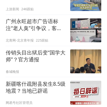
上游新闻
246跟贴
广州永旺超市广告语标
注“老人臭”引争议，客服
回应
北青网-北京青年报
225跟贴
传销头目出狱后变“国学大
师”？官方通报
春城晚报
新疆喀什疏附县发生8.5级
地震？当地已辟谣
网易号社区管理员