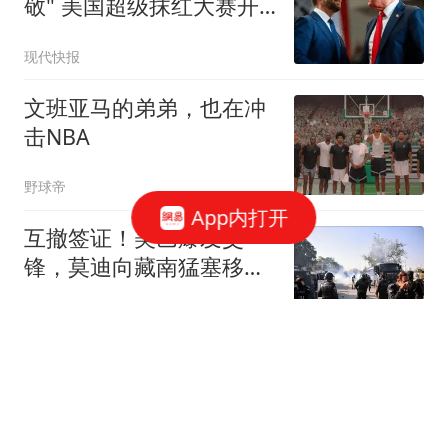
敬" 美国超级抹红大赛开
始了
现代快报
文班亚马的弟弟，也在冲
击NBA
野球帝
App内打开
互撤签证！美巴爆发交
锋，莫迪向藏南猛塞移
民，中国正布一盘大棋
冰语历史
中超保级格局：武汉三
镇、天津或将上岸，上海
双雄沦为难兄难弟！