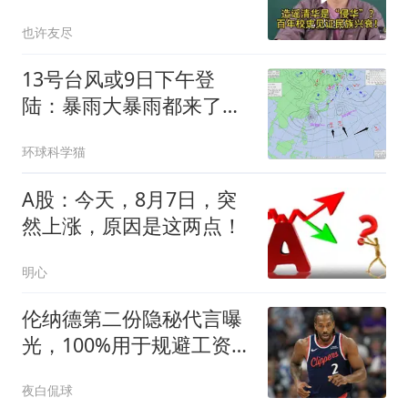
杨奇函
也许友尽
13号台风或9日下午登
陆：暴雨大暴雨都来了，
16号琵鹭生成酝酿中
环球科学猫
A股：今天，8月7日，突
然上涨，原因是这两点！
明心
伦纳德第二份隐秘代言曝
光，100%用于规避工资
帽，猛龙交易直接冻结
夜白侃球