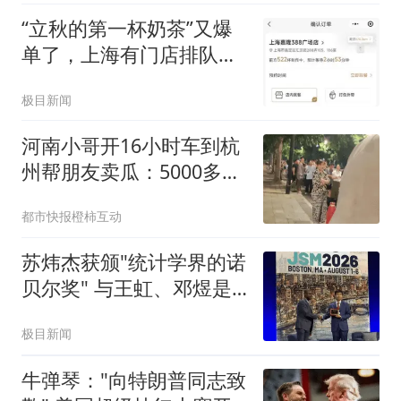
“立秋的第一杯奶茶”又爆
单了，上海有门店排队超
500杯，店员：今天奶茶
极目新闻
店都很忙，要等2个多小
时
河南小哥开16小时车到杭
州帮朋友卖瓜：5000多斤
卖光
都市快报橙柿互动
苏炜杰获颁"统计学界的诺
贝尔奖" 与王虹、邓煜是
校友
极目新闻
牛弹琴："向特朗普同志致