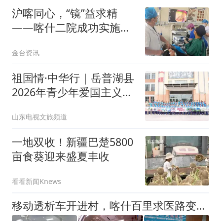
沪喀同心，“镜”益求精
——喀什二院成功实施胃
窦早癌内镜微创手术
金台资讯
祖国情·中华行｜岳普湖县
2026年青少年爱国主义研
学实践活动正式启航
山东电视文旅频道
一地双收！新疆巴楚5800
亩食葵迎来盛夏丰收
看看新闻Knews
移动透析车开进村，喀什百里求医路变家门口的诊疗室