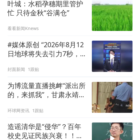
叶城：水稻孕穗期里管护
忙 只待金秋“谷满仓”
看看新闻Knews
#媒体原创 “2026年8月12
日地球将失去引力7秒，
致万人死亡？”专家辟谣：
封面新闻
1跟贴
千万别信！地球质量不改
变，引力绝不会凭空消失
为博流量直播挑衅“派出所
的，来抓我”，甘肃永靖一
男子被行拘9日，账号永
环球网资讯
1跟贴
久封禁
造谣清华是“侵华”？百年
校史见证民族兴衰！！！