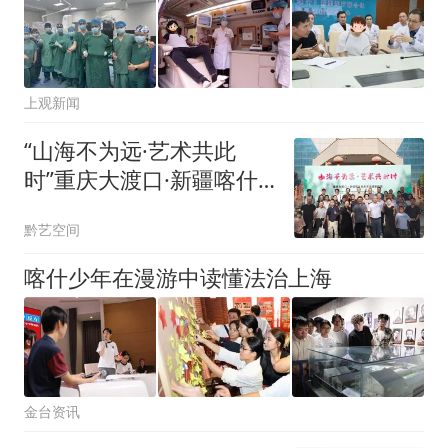
上观新闻
“山海不为远·艺术共此
时”重庆大渡口·新疆喀什
美术书法摄影联展活动启
黔艺空间
动
喀什少年在漫游中读懂法治上海
金台资讯