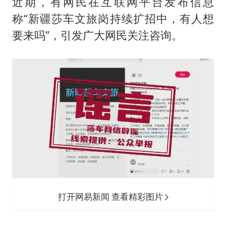
男子杀人后逃进深山21年活得像野人
近期，有网民在互联网平台发布信息
称“新疆莎车文旅岗持续扩招中，有人想
985博士后被曝在妻子孕期出轨后续
要来吗”，引发广大网民关注咨询。
公司“上四休三”但要降薪1000元
47岁妈妈突然产女 26岁女儿：很震惊
如何把百年大党建设得更加坚强有力？
打开网易新闻 查看精彩图片