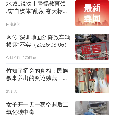
水城e说法丨警惕教育领
域“自媒体”乱象 夸大标题
制造家长“焦虑”引流违规
闪电新闻
网传“深圳地面沉降致车辆
损坏”不实（2026·08·06）
今日辟谣
125跟贴
竹知了捅穿的真相：民族
叙事养出的舆论独裁，早
已是网络毒瘤
浪子说
女子开一天一夜空调后二
氧化碳中毒