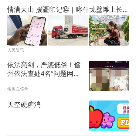
情满天山 援疆印记⑭｜喀什戈壁滩上长出“蔬菜硅谷”
人民资讯
依法亮剑，严惩低俗！儋
州依法查处4名“问题网络
主播”
这里是儋州
天空硬糖消