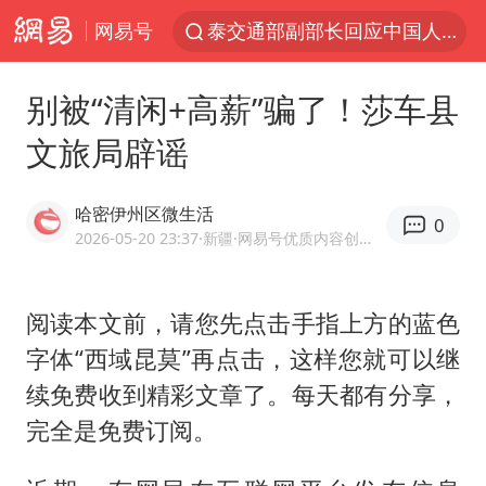
网易号
泰交通部副部长回应中国人遭歧视手势
改名后的“青海拉面”店
别被“清闲+高薪”骗了！莎车县
勒沃库森U17主帅盛赞赵松源
文旅局辟谣
台军“汉光秀”开场闹剧多
段绚竞因公牺牲 年仅44岁
哈密伊州区微生活
0
1岁宝宝碰坏纸巾盒 宝妈被索赔924元
2026-05-20 23:37
·新疆
·网易号优质内容创作者
女子开一天一夜空调后二氧化碳中毒
阅读本文前，请您先点击手指上方的蓝色
97岁英国奶奶飞上天再破吉尼斯纪录
字体“西域昆莫”再点击，这样您就可以继
“空调24小时开着更省电”不实
续免费收到精彩文章了。每天都有分享，
“不建议大家买深色蛋糕”
完全是免费订阅。
男子结婚8年3个女儿均非亲生