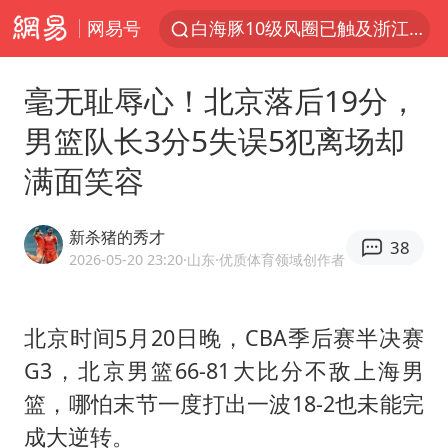
网易号
白海豚10级风圈已触及浙江台州
以军士兵把枪口对准中国记者
毫无耻辱心！北京落后19分，
谢霆锋演唱会隔空祝王菲生日快乐
男篮队长3分5失误5犯离场却
方桃子代言广告视频已下架
满面笑容
河南警方公开征集黑恶犯罪线索
辽宁省深化扫黑除恶专项斗争
新杀猪的秀才
38
WTT横滨冠军赛女单四强国乒占三席
2026-05-20 23:20
·山东
·优质体育领域创作者
浙江省发出今年第2号指挥长令
一周大涨超7% 金价为何突然上涨
北京时间5月20日晚，CBA季后赛半决赛
G3，北京男篮66-81大比分不敌上海男
生产也能“拼单”了
篮，哪怕末节一度打出一波18-2也未能完
央视新主播李秋莹孙亚鹏亮相
成大逆转。