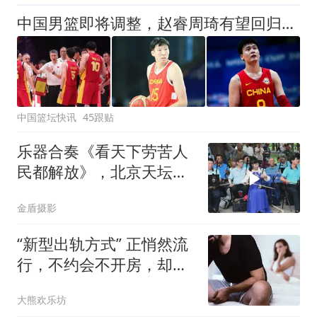
中国男篮即将调整，赵睿周琦有望回归，郭士强压力大！
中国篮坛快讯
45跟贴
乐器合奏《看天下劳苦人
民都解放》，北京天坛琴
之声民乐团
金盾摄影
“新型出轨方式” 正悄然流
行，不约会不开房，却比
肉体背叛更诛心
大熊欢乐坊