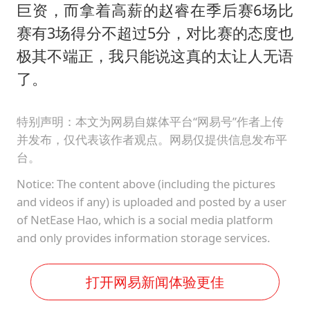
巨资，而拿着高薪的赵睿在季后赛6场比
赛有3场得分不超过5分，对比赛的态度也
极其不端正，我只能说这真的太让人无语
了。
特别声明：本文为网易自媒体平台“网易号”作者上传
并发布，仅代表该作者观点。网易仅提供信息发布平
台。
Notice: The content above (including the pictures
and videos if any) is uploaded and posted by a user
of NetEase Hao, which is a social media platform
and only provides information storage services.
打开网易新闻体验更佳