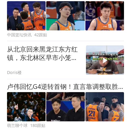
中国篮坛快讯
42跟贴
从北京回来黑龙江东方红
镇，东北林区早市小笼包
我每天都吃不腻！
Doris楼
卢伟回忆G4逆转首钢！直言靠调整取胜，球迷反问：没大白边能赢？
萌兰聊个球
180跟贴