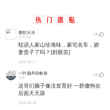
微软火冰
14
辽宁大连
耽误人家山珍海味，豪宅名车，娇
妻贵子了吗？[斜眼笑]
2026-05-21
一叶扁舟轻帆卷
13
天津
这哥们脑子像没发育好 一群傻狗在
后面天天舔
2026-05-20