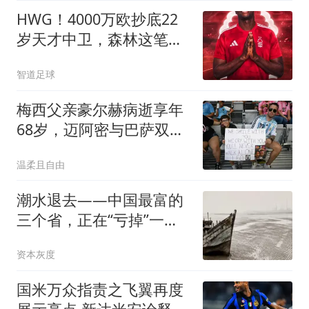
HWG！4000万欧抄底22
岁天才中卫，森林这笔引
援堪称教科书
智道足球
梅西父亲豪尔赫病逝享年
68岁，迈阿密与巴萨双双
赛前默哀致敬
温柔且自由
潮水退去——中国最富的
三个省，正在“亏掉”一个
海南
资本灰度
国米万众指责之飞翼再度