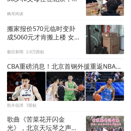
天衣来伸手饭来张口
枫哥闲谈
搬家报价570元临时变卦
成5060元才肯搬上楼 女子
傻眼
极目新闻
2.6万跟贴
CBA重磅消息！北京首钢外援重返NBA，山东暂停引进王岚钦，广东男篮换王浩然失败，张镇麟最新发声
凯丰侃球
7跟贴
歌曲《苦菜花开闪金
光》，北京天坛琴之声民