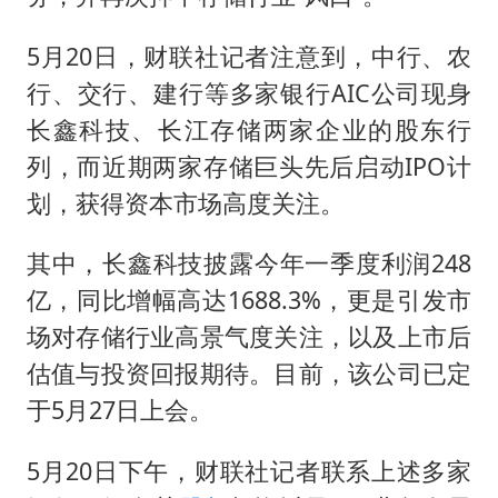
部分银行上调存款利率
路虎卫士110 HSE限时降价
5月20日，财联社记者注意到，中行、农
朱一龙的鼻子怎么了
行、交行、建行等多家银行AIC公司现身
长鑫科技、长江存储两家企业的股东行
白海豚突然大拐弯 走出罕见路线
列，而近期两家存储巨头先后启动IPO计
货车高速制动失灵 交警护航化险为夷
划，获得资本市场高度关注。
从科技创新看开局起步的时与势
其中，长鑫科技披露今年一季度利润248
亿，同比增幅高达1688.3%，更是引发市
场对存储行业高景气度关注，以及上市后
估值与投资回报期待。目前，该公司已定
于5月27日上会。
5月20日下午，财联社记者联系上述多家