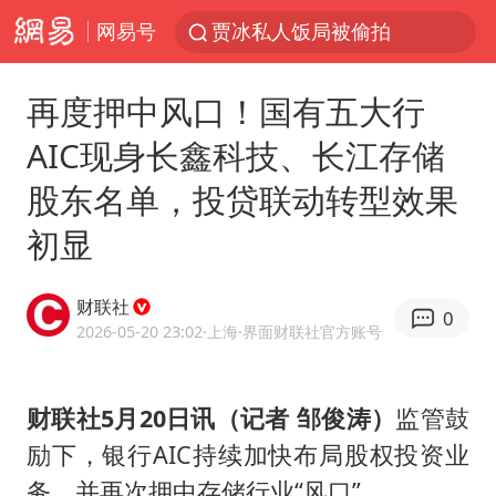
网易号
贾冰私人饭局被偷拍
上海青浦区启动防汛防台Ⅰ级响应
再度押中风口！国有五大行
血指纹匹配成功，20年悬案告破！凶手被执行死刑
AIC现身长鑫科技、长江存储
医疗垃圾做手机壳 这也是谋财害命
股东名单，投贷联动转型效果
辽宁28名务农人员中暑死亡？官方辟谣
初显
独闯南太行失联14天的女子已找到
费大厨口号更改 不再宣传小炒肉大王
财联社
0
演员秦焰去世 曾出演《狂飙》
2026-05-20 23:02
·上海
·界面财联社官方账号
成都多趟列车临时停运
大疆错失宇树
财联社5月20日讯（记者 邹俊涛）
监管鼓
励下，银行AIC持续加快布局股权投资业
SK海力士回应“或出售重庆工厂”传闻
务，并再次押中存储行业“风口”。