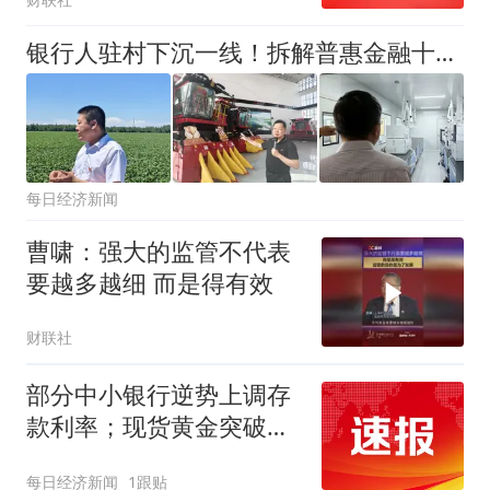
贷资金、自有资金合理配
比
银行人驻村下沉一线！拆解普惠金融十大破局路径：不押房子押“品种权”，不看报表看“苹果”
每日经济新闻
曹啸：强大的监管不代表
要越多越细 而是得有效
财联社
部分中小银行逆势上调存
款利率；现货黄金突破
4300美元/盎司｜金融早
每日经济新闻
1跟贴
参