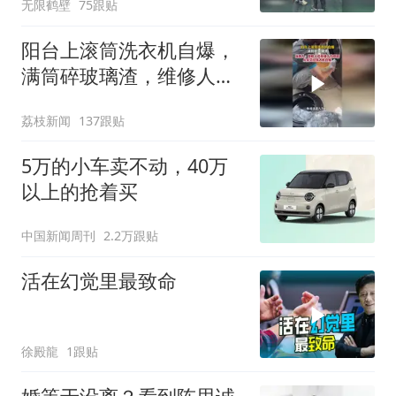
无限鹤壁
75跟贴
阳台上滚筒洗衣机自爆，
满筒碎玻璃渣，维修人员
称是人为原因，从未见过
荔枝新闻
137跟贴
洗衣机自爆
5万的小车卖不动，40万
以上的抢着买
中国新闻周刊
2.2万跟贴
活在幻觉里最致命
徐殿龍
1跟贴