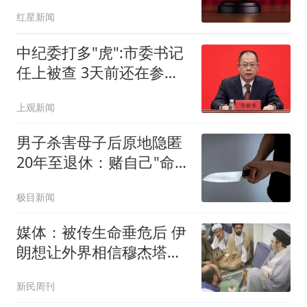
万元
红星新闻
中纪委打多"虎":市委书记
任上被查 3天前还在参加
活动
上观新闻
男子杀害母子后原地隐匿
20年至退休：赌自己"命
大"
极目新闻
媒体：被传生命垂危后 伊
朗想让外界相信穆杰塔巴
活着
新民周刊