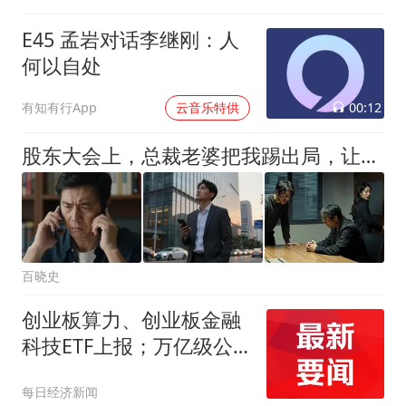
E45 孟岩对话李继刚：人
何以自处
00:12
有知有行App
云音乐特供
股东大会上，总裁老婆把我踢出局，让男秘书顶替，我直接抛售股份走人，第二天她看到新总裁是我妈，瞬间傻眼
百晓史
创业板算力、创业板金融
科技ETF上报；万亿级公
募巨头部分股权挂牌转让
每日经济新闻