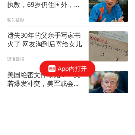
执教，69岁仍住国外，培
养的弟子赫赫有名
叨叨话影
遗失30年的父亲手写家书
火了 网友淘到后寄给女儿
潇湘晨报
App内打开
美国绝密文件曝光：中美
若爆发冲突，美军或会动
用战术级核武器？
叹为观止易
沈腾的“龙餐馆”口碑大
爆，出品方一字涨停