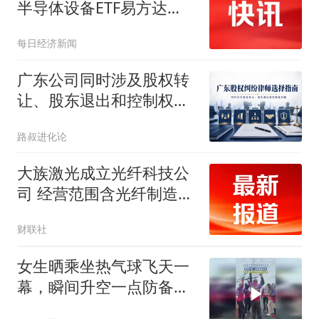
半导体设备ETF易方达
（159558）盘中获3000万
每日经济新闻
份净申购
广东公司同时涉及股权转
让、股东退出和控制权，
哪些股权律师能系统处
路叔进化论
理？
大族激光成立光纤科技公
司 经营范围含光纤制造、
光通信设备制造等
财联社
女生晒乘坐热气球飞天一
幕，瞬间升空一点防备都
没有