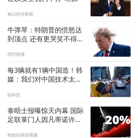
每日经济新闻
牛弹琴：特朗普的愤怒达
到顶点 还有更哭笑不得一
幕
现代快报
每3辆就有1辆中国造！韩
媒：我们对中国技术太依
赖了
快科技
泰晤士报曝惊天内幕 国际
足联掌门人因凡蒂诺许诺
决赛举办权换选票
艳姐的搞笑视频