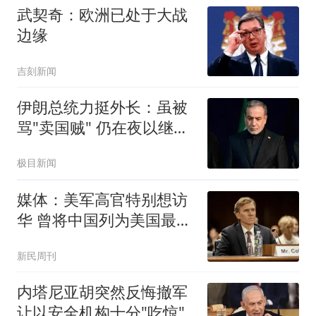
武契奇：欧洲已处于大战
边缘
吉刻新闻
伊朗总统力挺外长：虽被
骂"卖国贼" 仍在夜以继日
工作
极目新闻
媒体：美军高官特别想访
华 曾将中国列为美国最大
威胁
新民周刊
内塔尼亚胡突然反悔撤军
让以安全机构十分"吃惊"