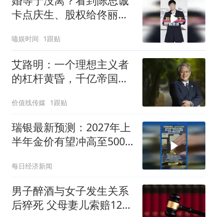
婚等于没离？看到陈思诚
卡点庆生、股权给佟丽
娅，才懂成年人体面
嗑娱时间
1跟贴
艾路明：一个理想主义者
的杠杆黄昏，千亿帝国易
主
价值线传媒
1跟贴
瑞银最新预测：2027年上
半年金价有望冲高至5000
美元
每日经济新闻
男子醉酒与女子发生关系
后猝死 父母妻儿索赔128