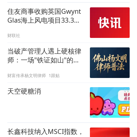
住友商事收购英国Gwynt
Glas海上风电项目33.3%
股权
财联社
当破产管理人遇上硬核律
师：一场"铁证如山"的抽
逃出资案，为何输得彻
财富传承杨文明律师
1跟贴
底？
天空硬糖消
长鑫科技纳入MSCI指数，