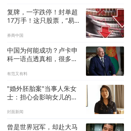
复牌，一字跌停！封单超
17万手！这只股票，“易
主”计划终止
券商中国
中国为何能成功？卢卡申
科一语点透真相，很多国
家都踩了最大的坑
有范又有料
"婚外胚胎案"当事人朱女
士：担心会影响女儿的婚
恋观
封面新闻
曾是世界冠军，却赴大马