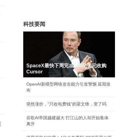
键
科技要闻
SpaceX最快下周完成600亿美元收购
Cursor
OpenAI新模型网络攻击能力引发警惕 延期发
布
突然涨价，"只收电费钱"的梁文锋，变了吗
谷歌AI帝国越建越大 打江山的人却开始集体
堆
离开