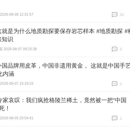
26-08-08 12:31:57
32
跟贴
32
这就是为什么地质勘探要保存岩芯样本 #地质勘探 #
涨知识
026-08-07 09:25:38
0
跟贴
0
外国品牌用皮革，中国非遗用黄金， 这就是中国手
化内涵
26-08-07 15:19:15
1
跟贴
1
专家哀叹：我们疯抢格陵兰稀土，竟然被一把“中国
卡死！
26-08-05 20:54:41
1
跟贴
1