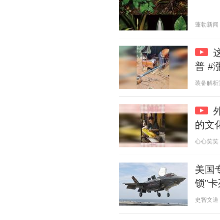
蓬勃新闻 20
普 #
装备解析室 2
的文
心心笑笑 20
美国
锁”
史智文道 20