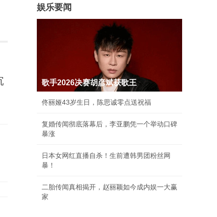
娱乐要闻
沉
歌手2026决赛胡彦斌获歌王
佟丽娅43岁生日，陈思诚零点送祝福
复婚传闻彻底落幕后，李亚鹏凭一个举动口碑
暴涨
日本女网红直播自杀！生前遭韩男团粉丝网
暴！
二胎传闻真相揭开，赵丽颖如今成内娱一大赢
家