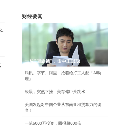
财经要闻
科
一枚“回旋镖”，击中王思聪
艺
腾讯、字节、阿里，抢着给打工人配「AI助
理」
凌晨，突然下挫！美存储巨头跳水
美国发起对中国企业从东南亚租赁算力的调
查！
一笔5000万投资，回报超600倍