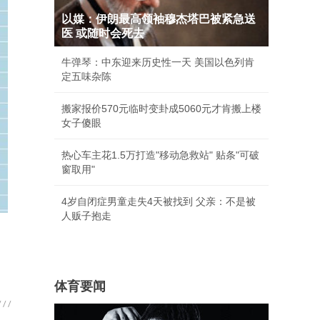
以媒：伊朗最高领袖穆杰塔巴被紧急送
医 或随时会死去
牛弹琴：中东迎来历史性一天 美国以色列肯
定五味杂陈
搬家报价570元临时变卦成5060元才肯搬上楼
女子傻眼
热心车主花1.5万打造"移动急救站" 贴条"可破
窗取用"
4岁自闭症男童走失4天被找到 父亲：不是被
人贩子抱走
体育要闻