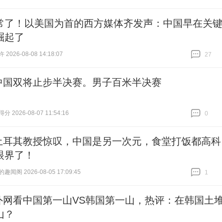
常了！以美国为首的西方媒体齐发声：中国早在关
崛起了
026-08-08 14:18:07
27
跟贴
27
中国双将止步半决赛。男子百米半决赛
 2026-08-07 11:54:16
0
跟贴
0
土耳其教授惊叹，中国是另一次元，食堂打饭都高科
眼界了！
闻阁 2026-08-05 17:09:45
1
跟贴
1
外网看中国第一山VS韩国第一山，热评：在韩国土
山？