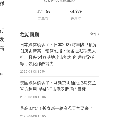
吉林省第一权威新闻网站。
稀
47106
34576
文章数
关注度
行
往期回顾
全部
发
日本媒体确认了：日本2027财年防卫预算
高
创历史新高，预算包括：装备拦截型无人
机、具备“对敌基地攻击能力”的远程导弹
等，强化作战能力
2026-08-08 15:54
早
美国媒体确认了：马斯克明确拒绝乌克兰
军方利用“星链”打击俄罗斯境内目标
2026-08-08 15:06
最高32℃！长春新一轮高温天气要来了
2026-08-08 15:05