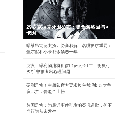
29岁克拉克死因公布：吸食海洛因与可
卡因
曝莱昂纳德案预计协商和解！名嘴要求重罚：
鲍尔默和小卡都该禁赛一年
突发！曝利物浦将租借巴萨队长1年：明夏可
买断 曾被查出心理问题
硬刚足协！中超队官方要求换主裁 列出3大争
议比赛：鲁能全上榜
韩国足协：为最近事件引发的疑虑道歉，但不
当行为从未发生