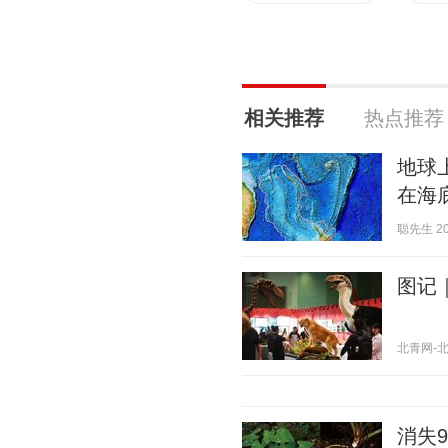
相关推荐
热点推荐
地球
在海
聪先生 202
图记
北青网-北京
消失