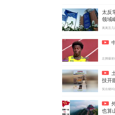
太反
领域
离离言几许 2
左脚爆射得分
技开
笑出猪叫的趣
也算