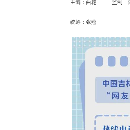
主编：曲翱 监制：
统筹：张燕