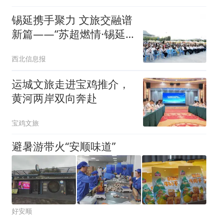
锡延携手聚力 文旅交融谱
新篇——“苏超燃情·锡延
同心”文旅协作交流活动在
西北信息报
延安新区成功举办
运城文旅走进宝鸡推介，
黄河两岸双向奔赴
宝鸡文旅
避暑游带火“安顺味道”
好安顺