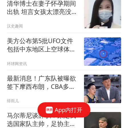
清华博士在妻子怀孕期间
出轨 坦言女孩太漂亮没把
持住
汉史趣闻
美方公布第5批UFO文件
包括中东地区上空球体有
关视频
环球网资讯
最新消息！广东队被曝欲
签下摩西布朗，CBA多队
出手抢人？
绯雨儿
App内打开
马尔蒂尼谈辞职：原定我
选国家队主帅，足协主席