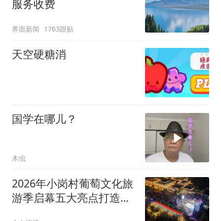
服务收费
界面新闻
1763跟贴
天空硬糖消
国学在哪儿？
木虫
2026年小岗村葡萄文化旅
游季启幕五大亮点打造夏
日文旅盛宴