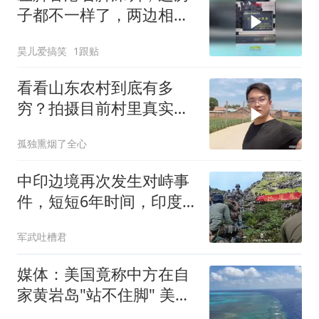
子都不一样了，两边相距
3米反差太大了！
昊儿爱搞笑
1跟贴
看看山东农村到底有多
穷？拍摄目前村里真实现
状，颠覆大家的认知
孤独熏烟了全心
中印边境再次发生对峙事
件，短短6年时间，印度
就好了伤疤忘了疼
军武吐槽君
媒体：美国竟称中方在自
家黄岩岛"站不住脚" 美方
才是