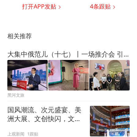
打开APP发贴
4
条跟贴
相关推荐
大集中俄范儿（十七）丨一场推介会 引发中俄交流热
黑河文旅
国风潮流、次元盛宴、美
洲大展、文创快闪，文商
旅体展联动狂欢“上海之
上观新闻
1跟贴
夏”