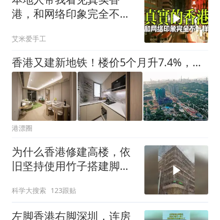
港，和网络印象完全不一
样
艾米爱手工
香港又建新地铁！楼价5个月升7.4%，这个地方要火了？！
港漂圈
为什么香港修建高楼，依
旧坚持使用竹子搭建脚手
架
科学大搜索
123跟贴
左脚香港右脚深圳，连房