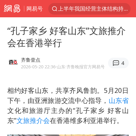
网易号
上半年我国经营主体结构持续优化
上海暴雨红色预警
“孔子家乡 好客山东”文旅推介
上海：5号线16号线浦江线全线停运
会在香港举行
《披荆斩棘2026》阵容官宣
白海豚北上或致京津冀暴雨
齐鲁壹点
4
国足U17与阿森纳决赛取消 并列冠军
2026-05-20 22:36
·山东
·齐鲁晚报官方网易号
上海有出现龙卷潜势
相约好客山东，共享齐风鲁韵。5月20日
王艺迪无缘横滨赛决赛
下午，由亚洲旅游交流中心指导，
山东省
上门女婿出轨女邻居多年被判重婚罪
文化和旅游厅主办的“孔子家乡 好客山
女子发现前夫婚内与第三者育子
东”
文旅推介会
在香港维多利亚港举行。
王艺迪2-4不敌张本美和止步4强