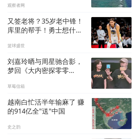
观察者网
又签老将？35岁老中锋！
库里的帮手！勇士想什
么？
篮球盛世
刘嘉玲晒与周星驰合影，
梦回《大内密探零零
发》，网友：情谊深厚
草莓信箱
越南白忙活半年输麻了 赚
的914亿全"送"中国
史之韵