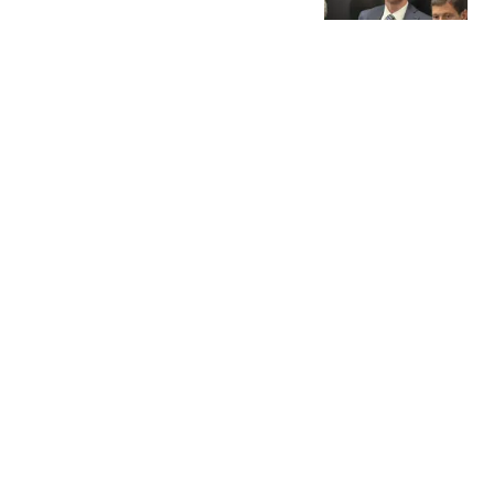
临时改协议
懂球帝
皇马为何不买罗德里 穆里
尼奥找到了中场答案？
体坛周报
男子乘顺风车时猝死家属
向司机索赔18万 法院判了
封面新闻
重磅交易正式落地！原帅
加盟江苏男篮，山西腾出
名额酝酿大手笔
体育见习官
热搜