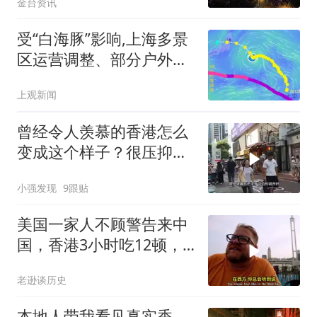
金台资讯
受“白海豚”影响,上海多景
区运营调整、部分户外活
动取消或延期
上观新闻
曾经令人羡慕的香港怎么
变成这个样子？很压抑，
很失望！
小强发现
9跟贴
美国一家人不顾警告来中
国，香港3小时吃12顿，
直飞上海想定居
老逊谈历史
本地人带我看见真实香