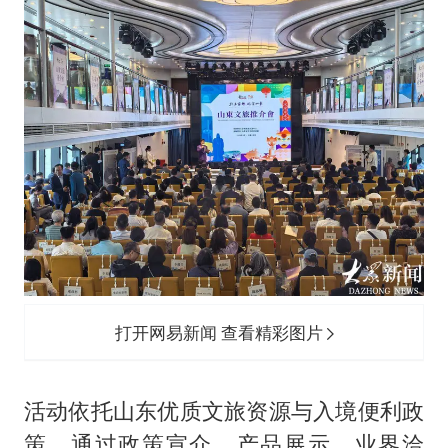
以军士兵把枪口对准中国记者
泰国：高度重视中国游客旅游体验
2025年小学教师减少13.19万
上海大部迎大暴雨
《龙餐馆》 冲奖
笔试第一被劝弃考涉事副校长被撤职
奋力开创中国式现代化建设新局面
打开网易新闻 查看精彩图片
活动依托山东优质文旅资源与入境便利政
策，通过政策宣介、产品展示、业界洽