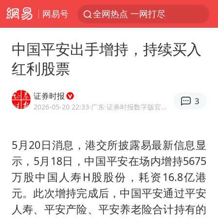
网易号
全网热点 一网打尽
中国平安出手增持，持续买入
红利股票
证券时报
3
2026-05-20 22:33
·广东
·证券时报数字版官方网易号
5月20日消息，港交所披露易最新信息显
示，5月18日，中国平安在场内增持5675
万股中国人寿H股股份，耗资16.8亿港
元。此次增持完成后，中国平安通过平安
人寿、平安产险、平安养老险合计持有的