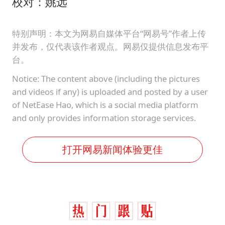
校对：姚远
特别声明：本文为网易自媒体平台“网易号”作者上传
并发布，仅代表该作者观点。网易仅提供信息发布平
台。
Notice: The content above (including the pictures
and videos if any) is uploaded and posted by a user
of NetEase Hao, which is a social media platform
and only provides information storage services.
打开网易新闻体验更佳