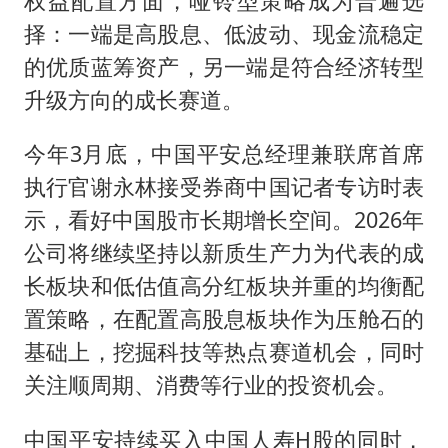
权益配置方面，哑铃型策略成为普遍选
择：一端是高股息、低波动、现金流稳定
的优质蓝筹资产，另一端是符合经济转型
升级方向的成长赛道。
今年3月底，中国平安总经理兼联席首席
执行官谢永林接受券商中国记者专访时表
示，看好中国股市长期增长空间。2026年
公司将继续坚持以新质生产力为代表的成
长板块和低估值高分红板块并重的均衡配
置策略，在配置高股息板块作为压舱石的
基础上，挖掘科技等热点赛道机会，同时
关注顺周期、消费等行业的投资机会。
中国平安持续买入中国人寿H股的同时，