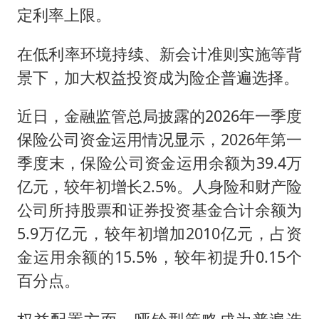
定利率上限。
在低利率环境持续、新会计准则实施等背
景下，加大权益投资成为险企普遍选择。
近日，金融监管总局披露的2026年一季度
保险公司资金运用情况显示，2026年第一
季度末，保险公司资金运用余额为39.4万
亿元，较年初增长2.5%。人身险和财产险
公司所持股票和证券投资基金合计余额为
5.9万亿元，较年初增加2010亿元，占资
金运用余额的15.5%，较年初提升0.15个
百分点。