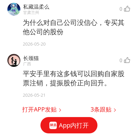
私藏温柔么
0
甘肃兰州
为什么对自己公司没信心，专买其
他公司的股份
2026-05-20
长颈猫
0
广西
平安手里有这多钱可以回购自家股
票注销，提振股价正向回升。
2026-05-21
打开APP发贴
3
条跟贴
App内打开