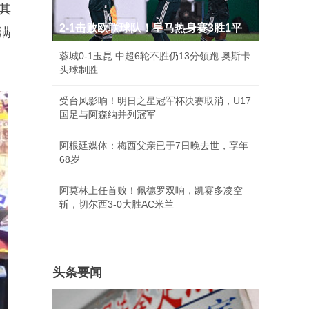
其
2-1击败欧联球队！皇马热身赛3胜1平
满
蓉城0-1玉昆 中超6轮不胜仍13分领跑 奥斯卡
头球制胜
受台风影响！明日之星冠军杯决赛取消，U17
国足与阿森纳并列冠军
阿根廷媒体：梅西父亲已于7日晚去世，享年
68岁
阿莫林上任首败！佩德罗双响，凯赛多凌空
斩，切尔西3-0大胜AC米兰
头条要闻