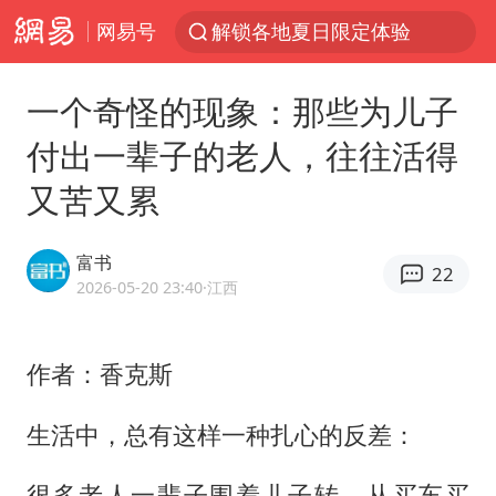
网易号
解锁各地夏日限定体验
浙江温州发布台风橙色预警信号
一个奇怪的现象：那些为儿子
白海豚将正面袭击贯穿浙江
付出一辈子的老人，往往活得
富婆带资进组给自己硬加60多场吻戏
又苦又累
金饰克价一夜涨回1300元
名创优品一次性内裤 颜面尽失
富书
22
视频丨中国东方电气集团原党组副书记、董事宋致远被查
2026-05-20 23:40
·江西
46岁的殷桃看着像20岁
包文婧：二胎很难一碗水端平
作者：香克斯
香港宏福苑火灾或由烟头引起
生活中，总有这样一种扎心的反差：
实时追踪台风白海豚
很多老人一辈子围着儿子转，从买车买