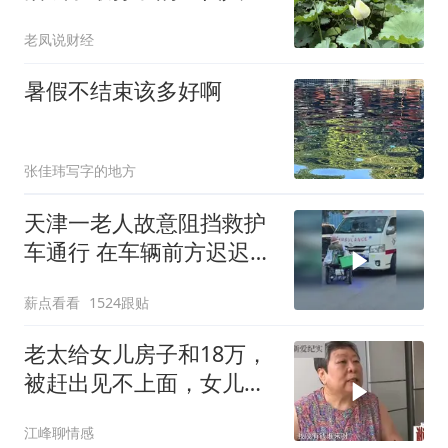
老凤说财经
暑假不结束该多好啊
张佳玮写字的地方
天津一老人故意阻挡救护
车通行 在车辆前方迟迟不
肯挪开
薪点看看
1524跟贴
老太给女儿房子和18万，
被赶出见不上面，女儿：
母亲天天恶言
江峰聊情感