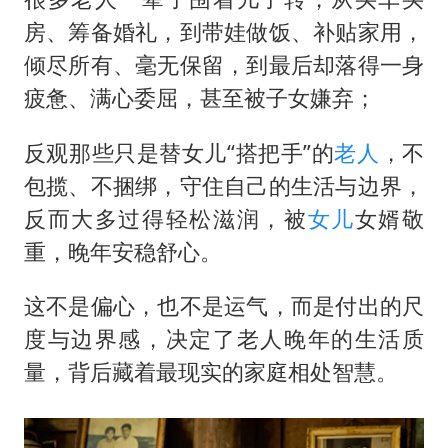
浙江台州《告全体市民书》
房、筹备婚礼，到带娃做饭、补贴家用，
女主硬加吻戏短剧已下架
倾尽所有、毫无保留，到最后却落得一身
浙江一9岁男孩被海浪卷走仍在搜救中
疲惫、满心委屈，甚至被子女嫌弃；
郑丽文：台湾从来没有“独立”过
反观那些只是替女儿“搭把手”的
老人
，不
网传《披荆斩棘2026》名单
包揽、不捆绑，守住自己的生活与边界，
董璇小酒窝朵朵为佟丽娅庆生
反而大多过得轻松滋润，被
女儿
女婿敬
人民的健康、体质、幸福一脉相承
重，晚年安稳舒心。
这不是偏心，也不是运气，而是付出的尺
度与边界感，决定了老人晚年的生活质
量，背后藏着最现实的家庭相处智慧。