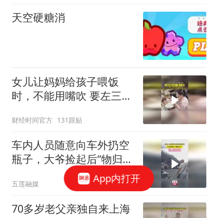
天空硬糖消
女儿让妈妈给孩子喂饭
时，不能用嘴吹 要左三圈
右三圈！
财经时间官方
131跟贴
车内人员随意向车外扔空
瓶子，大爷捡起后“物归原
主”
App内打开
五莲融媒
70多岁老父亲独自来上海