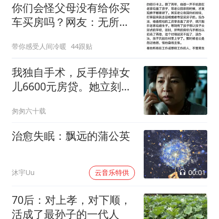
你们会怪父母没有给你买
车买房吗？网友：无所
谓，但若只给我哥买我会
带你感受人间冷暖
44跟贴
生气
我独自手术，反手停掉女
儿6600元房贷。她立刻来
电：“妈，我公公住院急需
匆匆六十载
钱，快把你的养老金给
我！”
治愈失眠：飘远的蒲公英
00:01
沐宇Uu
云音乐特供
70后：对上孝，对下顺，
活成了最孙子的一代人