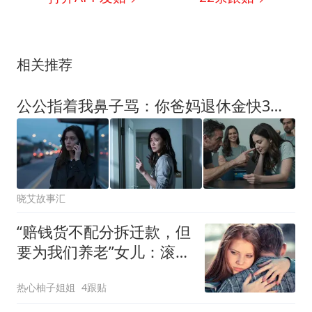
相关推荐
公公指着我鼻子骂：你爸妈退休金快3万，怎么不帮衬我们家？我冷笑：我爸妈付了首付，不就是让你女儿省钱，全给她大闺女吗？
晓艾故事汇
“赔钱货不配分拆迁款，但
要为我们养老”女儿：滚，
你们也不配
热心柚子姐姐
4跟贴