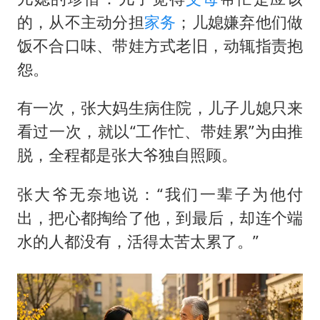
的，从不主动分担
家务
；儿媳嫌弃他们做
饭不合口味、带娃方式老旧，动辄指责抱
怨。
有一次，张大妈生病住院，儿子儿媳只来
看过一次，就以“工作忙、带娃累”为由推
脱，全程都是张大爷独自照顾。
张大爷无奈地说：“我们一辈子为他付
出，把心都掏给了他，到最后，却连个端
水的人都没有，活得太苦太累了。”