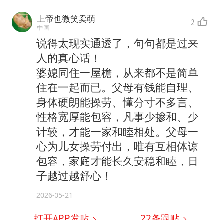
上帝也微笑卖萌
2
中国
说得太现实通透了，句句都是过来
人的真心话！
婆媳同住一屋檐，从来都不是简单
住在一起而已。父母有钱能自理、
身体硬朗能操劳、懂分寸不多言、
性格宽厚能包容，凡事少掺和、少
计较，才能一家和睦相处。父母一
心为儿女操劳付出，唯有互相体谅
包容，家庭才能长久安稳和睦，日
子越过越舒心！
2026-05-21
打开APP发贴
22
条跟贴