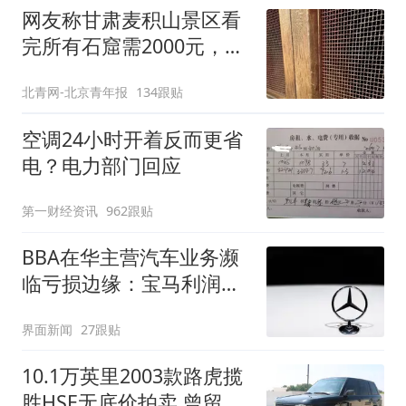
网友称甘肃麦积山景区看
完所有石窟需2000元，景
区：部分石窟受特别保
北青网-北京青年报
134跟贴
护，游客可按需买
空调24小时开着反而更省
电？电力部门回应
第一财经资讯
962跟贴
BBA在华主营汽车业务濒
临亏损边缘：宝马利润跌
幅最高
界面新闻
27跟贴
10.1万英里2003款路虎揽
胜HSE无底价拍卖 曾留事