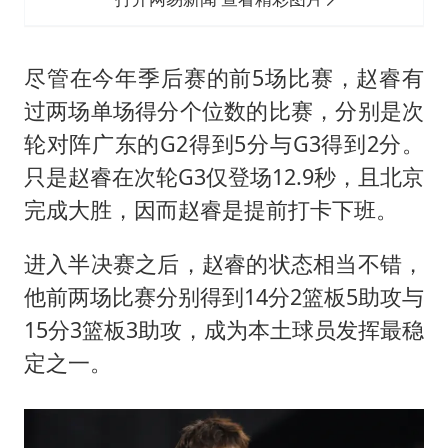
尽管在今年季后赛的前5场比赛，赵睿有
过两场单场得分个位数的比赛，分别是次
轮对阵广东的G2得到5分与G3得到2分。
只是赵睿在次轮G3仅登场12.9秒，且北京
完成大胜，因而赵睿是提前打卡下班。
进入半决赛之后，赵睿的状态相当不错，
他前两场比赛分别得到14分2篮板5助攻与
15分3篮板3助攻，成为本土球员发挥最稳
定之一。