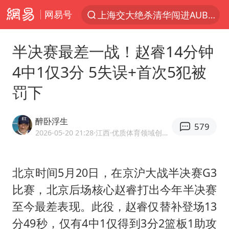
网易号
夏日经济乘热而上 消费市场向新而行
南航回应深圳飞无锡航班起飞时遭雷击
半决赛最差一战！赵睿14分钟
江西警方通报：一男子酒驾致7人受伤
4中1仅3分 5失误+首次5犯被
陈丽君提名百花奖最佳新人奖
罚下
《披荆斩棘2026》阵容官宣
独闯南太行的失联女生最后轨迹已确认
醉卧浮生
579
以拒绝“和平委员会”的加沙和平计划
2026-05-20 21:28
·江西
·优质体育领域创作者
香港刷新1884年以来最高气温纪录
BLG经理辟谣Bin离队
北京时间5月20日，在京沪大战半决赛G3
比赛，北京后场核心赵睿打出今年半决赛
于东来回应胖东来近25年老店年底关闭
至今最差表现。此役，赵睿仅替补登场13
肖国栋晋级 特鲁姆普爆冷出局
分49秒，仅有4中1仅得到3分2篮板1助攻