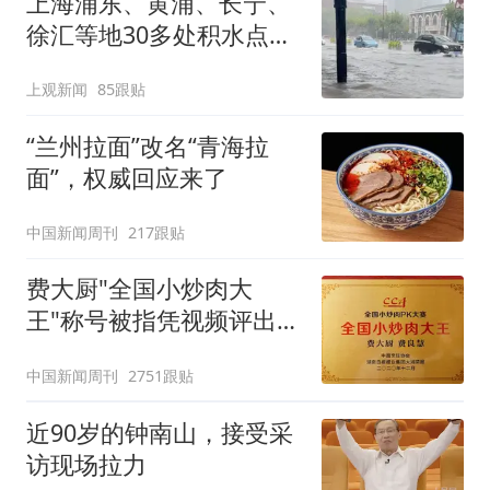
上海浦东、黄浦、长宁、
徐汇等地30多处积水点正
在抢排
上观新闻
85跟贴
“兰州拉面”改名“青海拉
面”，权威回应来了
中国新闻周刊
217跟贴
费大厨"全国小炒肉大
王"称号被指凭视频评出
官方回应
中国新闻周刊
2751跟贴
近90岁的钟南山，接受采
访现场拉力