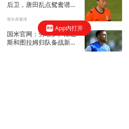
后卫，唐田乱点鸳鸯谱，
泰山队只踢了10分钟好球
替补席看球
App内打开
国米官网：劳塔罗、斯通
斯和图拉姆归队备战新赛
季
懂球帝
天津津门虎球迷意难平！
不止因为1-2山东泰山，更
多在于以下五点
球场新视角1号
媒体：台湾真正的危机 是
活在政治表演与情绪动员
之中