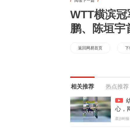
/
阅读下一篇
/
WTT横滨
鹏、陈垣宇
返回网易首页
下
相关推荐
热点推荐
心，
星沙时报 20