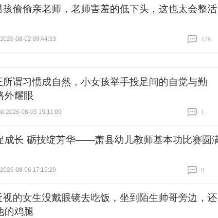
男孩偷偷亲老师，老师害羞的低下头，这也太会整活
26-08-02 09:44:33
476
跟贴
476
正所谓习惯成自然，小女孩举手投足间的自觉与勤
格外耀眼
026-08-05 15:11:09
1
跟贴
1
促成长 砺技绽芳华——萧县幼儿教师基本功比赛圆
26-08-06 17:15:29
0
跟贴
0
近视的女生没戴眼镜去吃饭，坐到陌生帅哥旁边，还
他的鸡腿