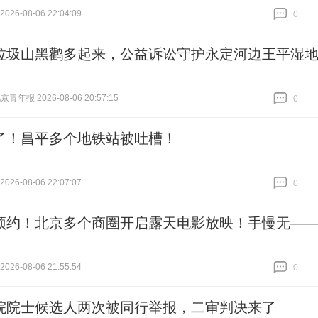
26-08-06 22:04:09
0
跟贴
0
垃圾山黑鹳多起来，公益诉讼守护永定河边王平湿
青年报 2026-08-06 20:57:15
0
跟贴
0
了！昌平多个地铁站被吐槽！
26-08-06 22:07:07
0
跟贴
0
预约！北京多个商圈开启露天电影放映！手慢无—
26-08-06 21:55:54
0
跟贴
0
院院士候选人两次被同行举报，二审判决来了