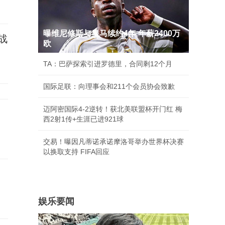
曝维尼修斯与皇马续约4年 年薪2400万
战
欧
TA：巴萨探索引进罗德里，合同剩12个月
国际足联：向理事会和211个会员协会致歉
迈阿密国际4-2逆转！获北美联盟杯开门红 梅
西2射1传+生涯已进921球
交易！曝因凡蒂诺承诺摩洛哥举办世界杯决赛
以换取支持 FIFA回应
娱乐要闻