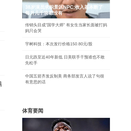
38岁演员求职景区NPC:收入基本断了
每月几千块都没有
传销头目成"国学大师" 有女生当家长面被打妈
妈只会哭
宇树科技：本次发行价格150.80元/股
日元跌至近40年新低 日美联手干预谁也不敢
先松手
中国五箭齐发反制美 商务部发言人说了句很
有意思的话
满
体育要闻