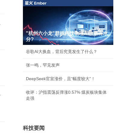
地
"杭州六小龙"群核科技物理AI故事有水
分?
谷歌AI大换血，背后究竟发生了什么？
张一鸣，罕见发声
DeepSeek官宣涨价，且“幅度较大”！
收评：沪指震荡反弹涨0.57% 煤炭板块集体
—
走强
科技要闻