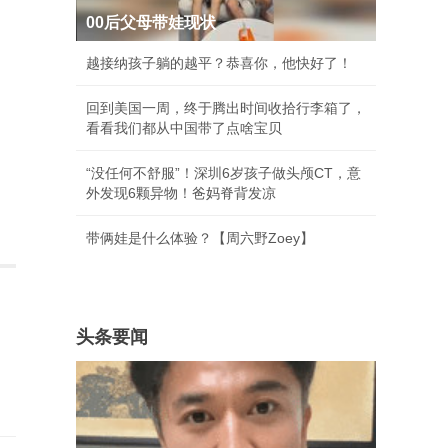
00后父母带娃现状
越接纳孩子躺的越平？恭喜你，他快好了！
回到美国一周，终于腾出时间收拾行李箱了，
看看我们都从中国带了点啥宝贝
“没任何不舒服”！深圳6岁孩子做头颅CT，意
外发现6颗异物！爸妈脊背发凉
带俩娃是什么体验？【周六野Zoey】
头条要闻