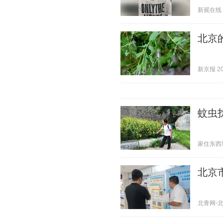
新观在线 20
北京
新京报 202
蚊虫
家住东西城 2
北京
北青网-北京