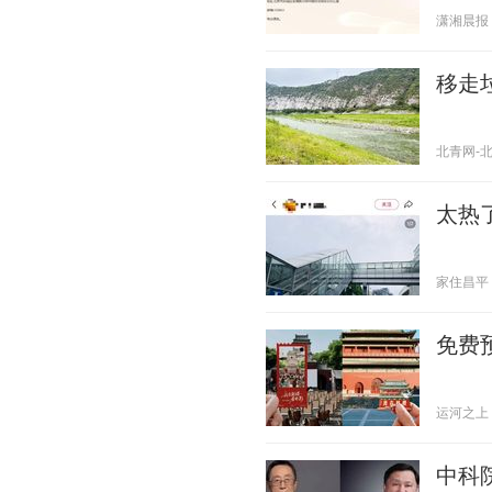
潇湘晨报 20
移走
北青网-北京
太热
家住昌平 20
免费
运河之上 20
中科