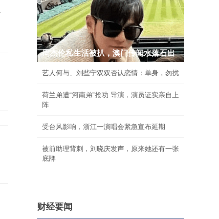
史
周杰伦私生活被扒，澳门传闻水落石出
艺人何与、刘些宁双双否认恋情：单身，勿扰
荷兰弟遭“河南弟”抢功 导演，演员证实亲自上
阵
受台风影响，浙江一演唱会紧急宣布延期
被前助理背刺，刘晓庆发声，原来她还有一张
底牌
财经要闻