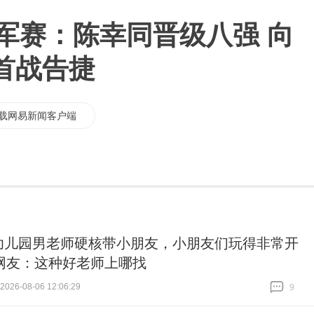
冠军赛：陈幸同晋级八强 向
首战告捷
载网易新闻客户端
幼儿园男老师硬核带小朋友，小朋友们玩得非常开
网友：这种好老师上哪找
26-08-06 12:06:29
9
跟贴
9