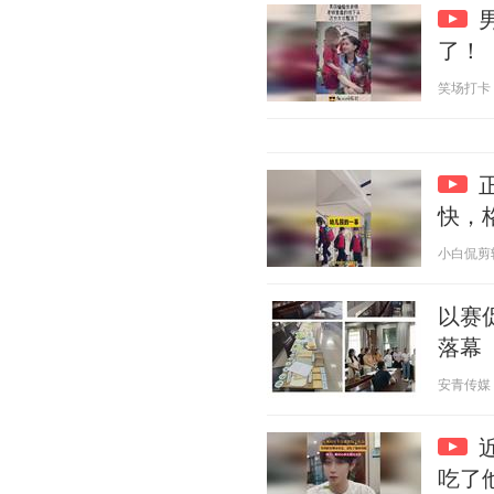
了！
笑场打卡 20
快，
小白侃剪辑 2
以赛
落幕
安青传媒 20
吃了