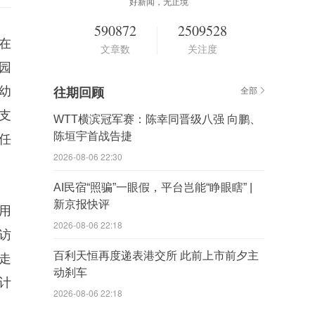
好新闻，无止境
590872
2509528
在
文章数
关注度
园
幼
往期回顾
全部
支
WTT横滨冠军赛：陈幸同晋级八强 向鹏、
陈垣宇首战告捷
任
2026-08-06 22:30
AI民宿“照骗”一眼假，平台岂能“睁眼瞎” |
新京报快评
用
2026-08-06 22:18
访
百利天恒再度递表港交所 此前上市前夕主
走
动刹车
计
2026-08-06 22:18