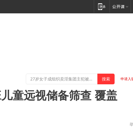
申请入
儿童远视储备筛查 覆盖