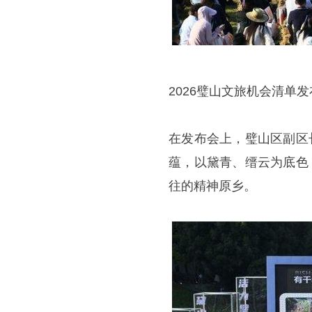
2026璧山文旅机会清单
在发布会上，璧山区副区
蕴，以黛青、缙云为底色
往的精神原乡。