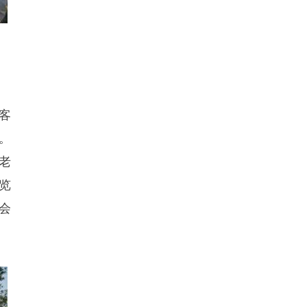
客
。
老
览
会