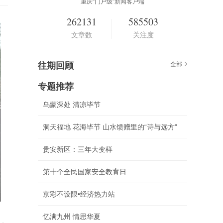
重庆“门户级”新闻客户端
262131
585503
文章数
关注度
往期回顾
全部
专题推荐
乌蒙深处 清凉毕节
洞天福地 花海毕节 山水馈赠里的“诗与远方”
贵安新区：三年大变样
第十个全民国家安全教育日
京彩不设限•经济热力站
忆满九州 情思华夏