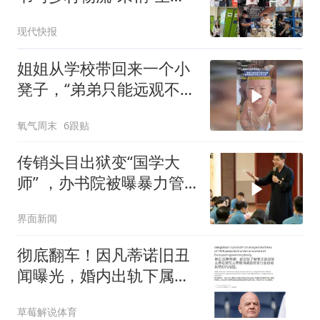
实录
现代快报
姐姐从学校带回来一个小
凳子，“弟弟只能远观不能
近玩焉，看到姐姐走过来
氧气周末
6跟贴
立马让座”
传销头目出狱变“国学大
师” ，办书院被曝暴力管
教孩子，被官方通报后仍
界面新闻
在招生授课
彻底翻车！因凡蒂诺旧丑
闻曝光，婚内出轨下属，
欧足联花重金封口
草莓解说体育