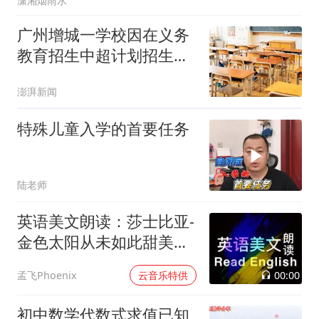
潇湘烟雨水
广州增城一学校因在义务
教育招生中超计划招生，
被罚没891万余元
澎湃新闻
特殊儿童入学的首要任务
陆老师
英语美文朗读：莎士比亚-
金色太阳从未如此甜美吻
过
00:00
孟飞Phoenix
云音乐特供
初中数学代数式求值已知