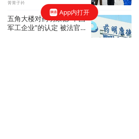
菁菁子衿
App内打开
五角大楼对药明康德"中国
军工企业"的认定 被法官
叫停
中国日报网
19：4绝杀！萨拉弹劾案
被扔进垃圾桶，一个日期
让控方当场社死！
大鱼简科
两头为难！张本宇陷入尴
尬境地，兄妹双双淘汰国
乒选手引爆舆论
运动探索