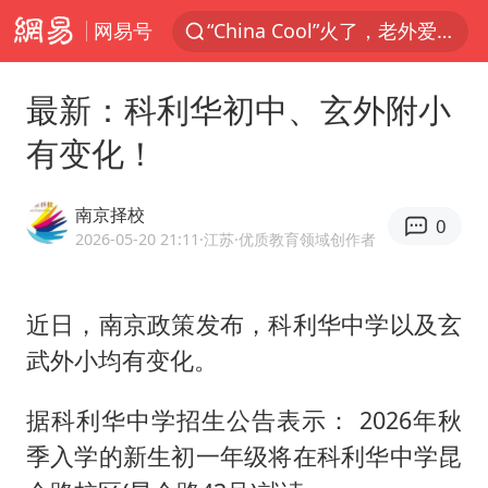
网易号
中国东方电气集团原党组副书记、董事宋致远被查
张本智和：零封向鹏不意外
最新：科利华初中、玄外附小
云南一地村民过火把节意外灼伤16人
有变化！
泰国初中生饮弹自尽前开了26枪
内蒙古“十六运”主宣传片发布
南京择校
0
用AI造出新病毒意味着什么
2026-05-20 21:11
·江苏
·优质教育领域创作者
今年第二强台风将带来多大影响
近日，南京政策发布，科利华中学以及玄
浙江最强风雨时段已锁定
武外小均有变化。
上半年国内居民出游人次34.63亿
王虹邓煜的同学获统计学界诺贝尔奖
据科利华中学招生公告表示： 2026年秋
光伏八巨头签署“不低于成本价”倡议
季入学的新生初一年级将在科利华中学昆