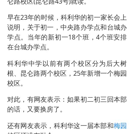
泰国校园枪击事件已致8死30余伤
仑路校区(昆仑路43号)就读。
台州《告全体市民书》：非必要不外出
早在23年的时候，科利华的初一家长会上
老人被城管撞倒后离世亲属质疑记录仪
说明，关于初一，中央路办学点和台城办
宇树王兴兴被问了360多个问题
学点。当年的新初一18个班，4个班安排
视频丨森林温泉、油菜花海、丹崖碧水……解锁各地夏日限定体验
在台城办学点。
习近平心系体育强国建设
科利华中学以前有两个校区分为后大树
根、昆仑路两个校区，25年新增一个梅园
校区。
对此，有网友表示：如果初二初三回本部
的话，又要换房了。
还有网友表示，科利华这一届本部和
梅园