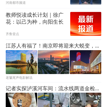
河南都市频道
合素质评价档案不另作考
试要求
教师悦读成长计划｜徐广
花：以己为种，向阳生长
齐鲁壹点
江苏人有福了！南京即将迎来大蜕变，住在这儿的人有福了！
老鼜尾声电影解说
记者实探泸溪河车间：流水线两道金检机可拒3mm金属异物；公司回应为何选择谅解：消费者为高龄老人，公司也需要快速回归生产