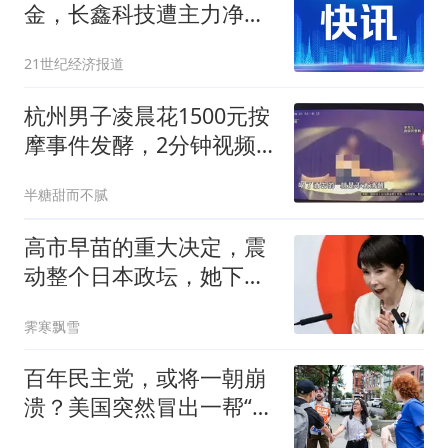
金，长鑫科技遭主力净流
出超65亿元
21世纪经济报道
杭州男子凌晨花1500元按
摩事件发酵，2分钟视频
关键部分引争议
半糖甜而不腻
高市早苗的重大决定，震
动整个日本政坛，她下台
后哪里管洪水滔天
霁寒飘雪
百年民主党，或将一朝崩
溃？美国突然冒出一帮“社
会主义者”