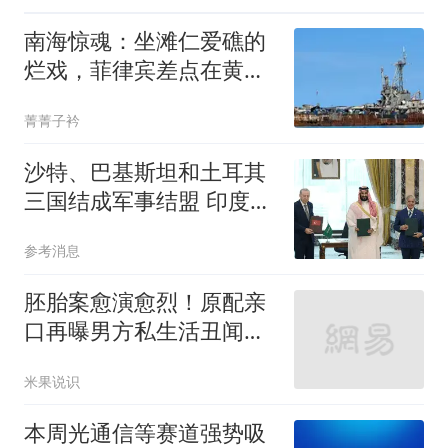
南海惊魂：坐滩仁爱礁的
烂戏，菲律宾差点在黄岩
岛复刻
菁菁子衿
沙特、巴基斯坦和土耳其
三国结成军事结盟 印度紧
张了
参考消息
胚胎案愈演愈烈！原配亲
口再曝男方私生活丑闻，
网友：丢人现眼
米果说识
本周光通信等赛道强势吸