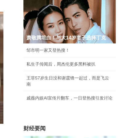
萧敬腾坦白！与大14岁妻子选择丁克
邹市明一家又登热搜！
私生子传闻后，周杰伦更多黑料被扒
王菲57岁生日没和谢霆锋一起过，而是飞云
南
戚薇内娱AI宣传片翻车，一日登热搜引发讨论
财经要闻