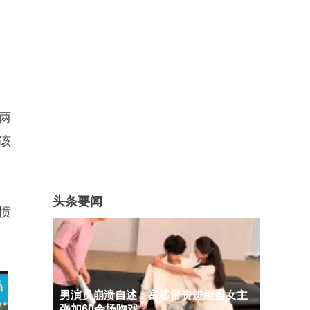
两
该
头条要闻
愤
男演员崩溃自述：富婆带资进组当女主
强加60余场吻戏