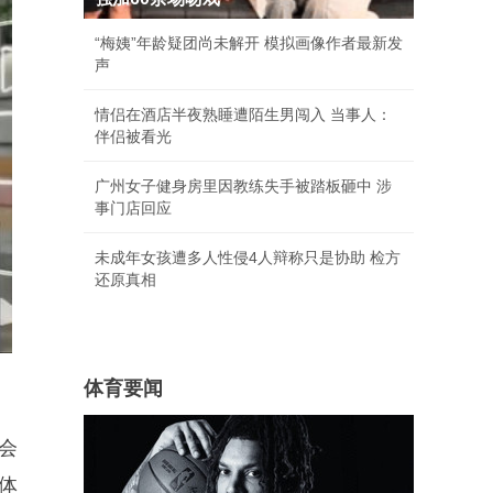
“梅姨”年龄疑团尚未解开 模拟画像作者最新发
声
情侣在酒店半夜熟睡遭陌生男闯入 当事人：
伴侣被看光
广州女子健身房里因教练失手被踏板砸中 涉
事门店回应
未成年女孩遭多人性侵4人辩称只是协助 检方
还原真相
体育要闻
会
体