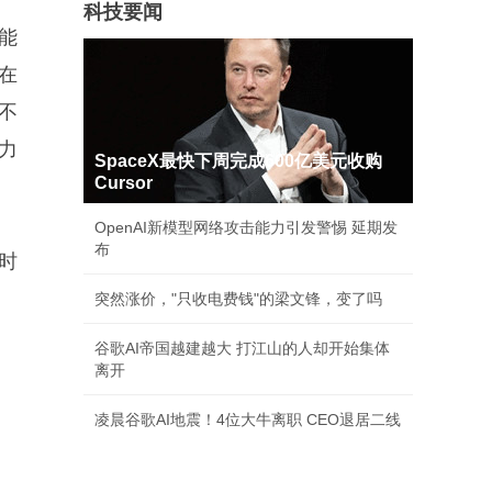
科技要闻
能
在
不
力
SpaceX最快下周完成600亿美元收购
Cursor
OpenAI新模型网络攻击能力引发警惕 延期发
布
时
突然涨价，"只收电费钱"的梁文锋，变了吗
谷歌AI帝国越建越大 打江山的人却开始集体
离开
凌晨谷歌AI地震！4位大牛离职 CEO退居二线