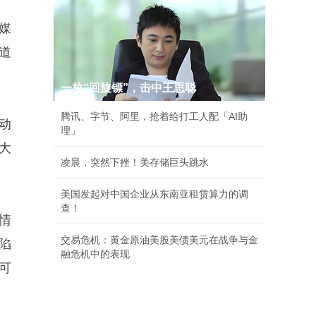
媒
道
一枚“回旋镖”，击中王思聪
腾讯、字节、阿里，抢着给打工人配「AI助
动
理」
大
凌晨，突然下挫！美存储巨头跳水
美国发起对中国企业从东南亚租赁算力的调
查！
情
交易危机：黄金原油美股美债美元在战争与金
陷
融危机中的表现
可