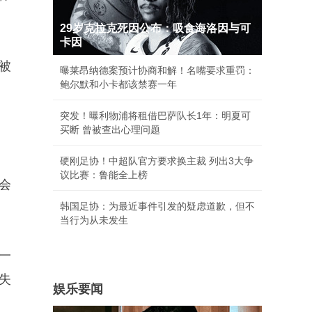
29岁克拉克死因公布：吸食海洛因与可
卡因
被
曝莱昂纳德案预计协商和解！名嘴要求重罚：
鲍尔默和小卡都该禁赛一年
突发！曝利物浦将租借巴萨队长1年：明夏可
买断 曾被查出心理问题
硬刚足协！中超队官方要求换主裁 列出3大争
议比赛：鲁能全上榜
会
韩国足协：为最近事件引发的疑虑道歉，但不
当行为从未发生
一
失
娱乐要闻