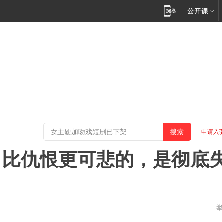
申请入
：比仇恨更可悲的，是彻底
都