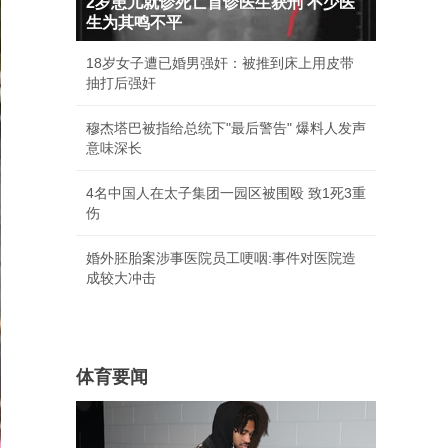
2岁患儿就诊死亡首诊医生获刑 不少医
生为其鸣不平
18岁女子遭已婚男强奸：被推到床上用皮带
抽打后强奸
穆杰塔巴被指给总统下"最后警告" 爆料人发声
意味深长
4名中国人在太子集团一园区被围殴 致1死3重
伤
婚外胚胎案涉事医院员工哽咽:事件对医院造
成较大冲击
体育要闻