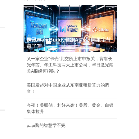
腾讯WorkBuddy领跑AI办公 阿里字节
急了?
又一家企业“卡壳”北交所上市申报关，背靠长
光华芯、华工科技两大上市公司，华日激光闯
关A股缘何掉队？
美国发起对中国企业从东南亚租赁算力的调
查！
今夜！美联储，利好来袭！美股、黄金、白银
集体拉升
papi酱的智慧学不完