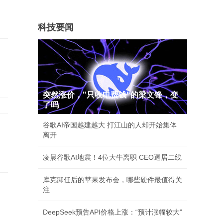
科技要闻
突然涨价，"只收电费钱"的梁文锋，变
了吗
谷歌AI帝国越建越大 打江山的人却开始集体
离开
凌晨谷歌AI地震！4位大牛离职 CEO退居二线
库克卸任后的苹果发布会，哪些硬件最值得关
注
DeepSeek预告API价格上涨：“预计涨幅较大”