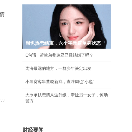
情
周也热恋结束，六个字暴露单身状态
E句话 | 荷兰弟赞达亚已经结婚了吗？
离海最远的地方，一群少年决定出发
小酒窝客串董璇新戏，直呼周也“小也”
大冰承认恋情风波升级，牵扯另一女子，惊动
警方
财经要闻