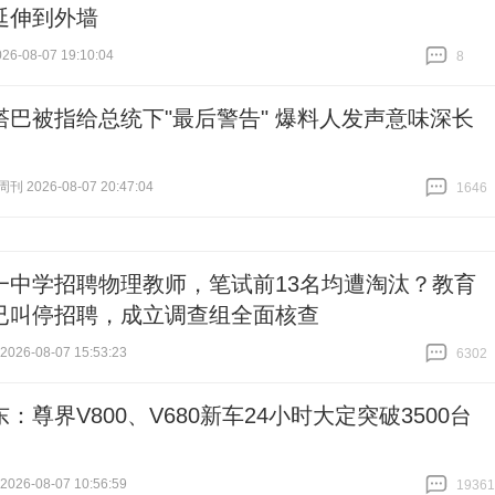
延伸到外墙
6-08-07 19:10:04
8
跟贴
8
塔巴被指给总统下"最后警告" 爆料人发声意味深长
 2026-08-07 20:47:04
1646
跟贴
1646
一中学招聘物理教师，笔试前13名均遭淘汰？教育
已叫停招聘，成立调查组全面核查
26-08-07 15:53:23
6302
跟贴
6302
：尊界V800、V680新车24小时大定突破3500台
26-08-07 10:56:59
19361