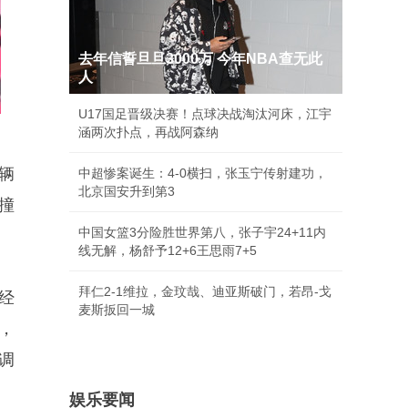
去年信誓旦旦3000万 今年NBA查无此
人
U17国足晋级决赛！点球决战淘汰河床，江宇
涵两次扑点，再战阿森纳
辆
中超惨案诞生：4-0横扫，张玉宁传射建功，
北京国安升到第3
撞
中国女篮3分险胜世界第八，张子宇24+11内
线无解，杨舒予12+6王思雨7+5
拜仁2-1维拉，金玟哉、迪亚斯破门，若昂-戈
经
麦斯扳回一城
，
调
娱乐要闻