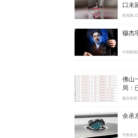
口未
星视频 202
穆杰
中国新闻周刊
佛山
局：
极目新闻 20
余承东
齐鲁壹点 20