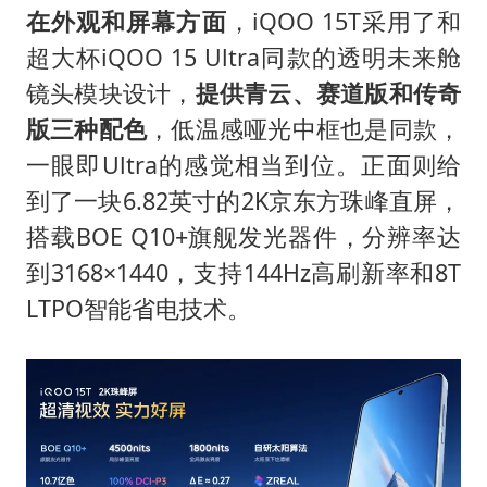
在外观和屏幕方面
，iQOO 15T采用了和
超大杯iQOO 15 Ultra同款的透明未来舱
镜头模块设计，
提供青云、赛道版和传奇
版三种配色
，低温感哑光中框也是同款，
一眼即Ultra的感觉相当到位。正面则给
到了一块6.82英寸的2K京东方珠峰直屏，
搭载BOE Q10+旗舰发光器件，分辨率达
到3168×1440，支持144Hz高刷新率和8T
LTPO智能省电技术。