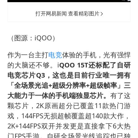
打开网易新闻 查看精彩图片
（图源：iQOO）
作为一台主打
电竞
体验的手机，光有强悍
的大脑还不够。i
QOO 15T还标配了自研
电竞芯片Q3，这也是目前行业唯一拥有
「全场景光追+超级分辨率+超级帧率」三
大能力于一体的手机端独显芯片。
有了这
颗芯片，2K原画超分已覆盖11款热门游
戏，144FPS无损超帧覆盖超140款大作，
2K+144FPS双开并发更是直接拿下6大热
门FPS手游。自研全场景光线追踪也已独