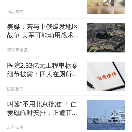
看懵了
乐动向前
美媒：若与中俄爆发地区
战争 美军可能动用战术核
武器
环球网资讯
医院2.33亿元工程串标案
细节披露：四人在厕所内
协商
澎湃新闻
叫嚣“不用北京批准”！仁
爱礁临时安排，正遭菲律
宾定向拆解
老范谈史