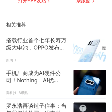
打开APP发贴
1
条跟贴
相关推荐
搭载行业首个七年长寿万
级大电池，OPPO发布新
一代耐用传奇A7 Pro Max
新周刊
手机厂商成为AI硬件公
司！Nothing「AI优
先」、vivo重启AI眼镜
雷科技
3跟贴
罗永浩再谈锤子往事：当