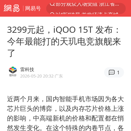
网易号
以“新”破局 首发经济点亮城市消费活力
U17国足三战全胜
3299元起，iQOO 15T 发布：
47岁妈妈突然产女 26岁女儿：很震惊
今年最能打的天玑电竞旗舰来
男子结婚8年发现3个女儿均非亲生
了
OpenAI为免费用户升级GPT-5.6 Luna
我国编制完成新版全月地质图
雷科技
1
台风白海豚最新路径研判来了
2026-05-20 20:32
·广东
对话重庆地铁吐血女孩
毛宁转发梯田音乐会视频海外网友赞叹
近两个月来，国内智能手机市场因为各大
芯片巨头的博弈，以及内存芯片价格上涨
巡查组提问 工作人员偷用手机查答案
的影响，中高端新机的价格和配置都在悄
代人信访被判寻衅滋事案被告人获国赔
然发生变化。在这个特殊的内卷节点，各