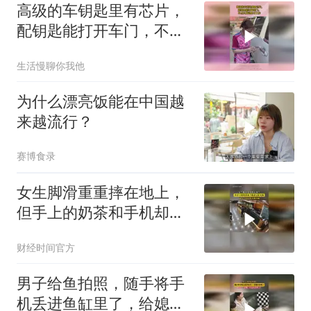
高级的车钥匙里有芯片，
配钥匙能打开车门，不点
火发动机不工作
生活慢聊你我他
为什么漂亮饭能在中国越
来越流行？
赛博食录
女生脚滑重重摔在地上，
但手上的奶茶和手机却完
好无损！网友：这样奶茶
财经时间官方
都没洒
男子给鱼拍照，随手将手
机丢进鱼缸里了，给媳妇