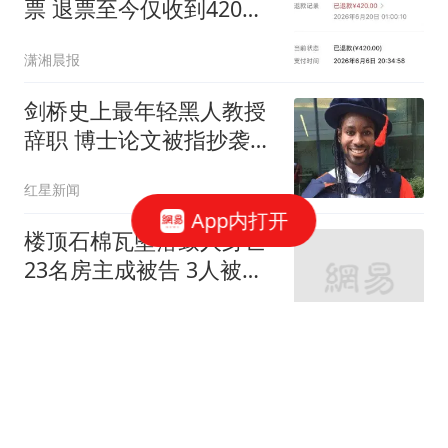
票 退票至今仅收到420元
退款
潇湘晨报
剑桥史上最年轻黑人教授
辞职 博士论文被指抄袭
180处
红星新闻
App内打开
楼顶石棉瓦坠落致人身亡
23名房主成被告 3人被判
担责
扬子晚报
后詹姆斯时代！湖媒看好
东契奇迎首个MVP赛季 4
大优势剑指获奖