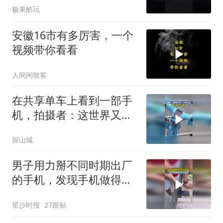
极果酷玩
安徽16市有多厉害，一个
视频带你看看
人间闲散客
在共享单车上看到一部手
机，拍摄者：这世界又多
了一个伤心的人
探山城
男子用力掰不同时期出厂
的手机，发现手机做得越
来越结实了，网友：这测
星沙时报
27跟贴
试成本有点高啊