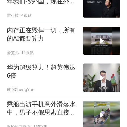
年我们抄外国，现在外国
抄我们
雷科技
4跟贴
内存正在毁掉一切，所有
的AI都要算力
爱范儿
11跟贴
华为超级算力！超英伟达
6倍
诚阅ChengYue
乘船出游手机意外滑落水
中，男子不假思索直接下
水打捞
财经时间官方
165跟贴