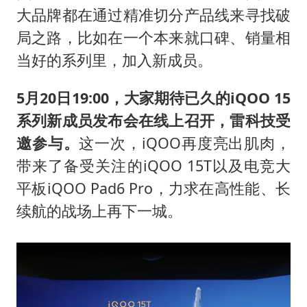
现代版摸金校尉落网查获400多枚古币
大品牌都在通过精准切分产品线来寻找破
消费新图景｜多举措提升消费体验 释放夏日经济活力
局之路，比如在一个本来就口碑、销量相
国家气候中心：8月将有4轮高温过程，部分地区可达40℃～45℃
当好的系列里，加入新成员。
泰国一女公务员妆容引争议 本人回应
5月20日19:00，大家期待已久的iQOO 15
宇树科技发行价格150.80元/股
系列新成员发布会在线上召开，雷科技受
把党建设得更加坚强有力
邀参与。
这一次，iQOO再度亮出肌肉，
奋进开新局 实干挑大梁
带来了备受关注的iQOO 15T以及电竞大
平板iQOO Pad6 Pro，力求在高性能、长
续航的战场上再下一城。