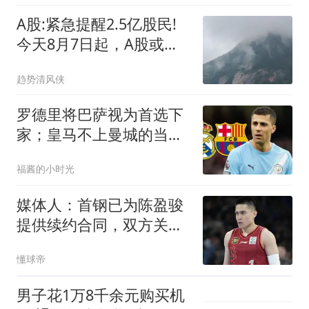
A股:紧急提醒2.5亿股民!
今天8月7日起，A股或可
能迎来巨震行情吗?
趋势清风侠
罗德里将巴萨视为首选下
家；皇马不上曼城的当，
决定退出争夺
福酱的小时光
媒体人：首钢已为陈盈骏
提供续约合同，双方关于
细节还在商谈
懂球帝
男子花1万8千余元购买机