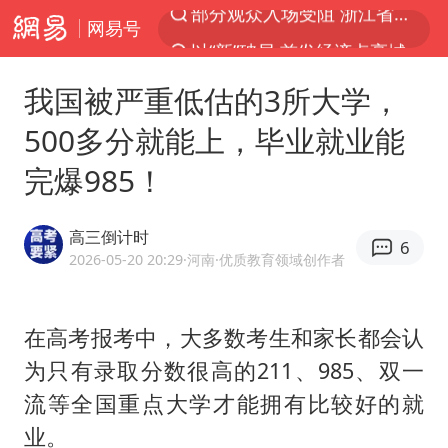
网易号
以“新”破局 首发经济点亮城市消费活力
U17国足三战全胜
我国被严重低估的3所大学，
男子结婚8年发现3个女儿均非亲生
500多分就能上，毕业就业能
台风白海豚最新路径研判来了
完爆985！
OpenAI为免费用户升级GPT-5.6 Luna
申军良称梅姨的实际年龄仍是谜
高三倒计时
6
我国编制完成新版全月地质图
2026-05-20 20:29
·河南
·优质教育领域创作者
对话重庆地铁吐血女孩
毛宁转发梯田音乐会视频海外网友赞叹
在高考报考中，大多数考生和家长都会认
为只有录取分数很高的211、985、双一
8月部分地区可达40℃-45℃
流等全国重点大学才能拥有比较好的就
美股三大指数集体收跌 西数跌超13%
业。