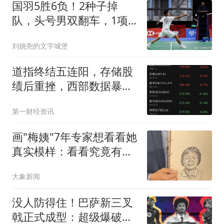
国羽5胜6负！2种子掉
队，头号男双翻车，1项
全军覆没，男单迎德比
刘姚尧的文字城堡
道指终结五连阳，存储股
绩后重挫，西部数据暴跌
13%，闪迪跌6.8%，布油
第一财经资讯
反弹近4%
画"梅姨"7年专家想看看她
真实模样：看看究竟有几
分像
大象新闻
没人防得住！巴萨新三叉
戟正式成型：超级爆破