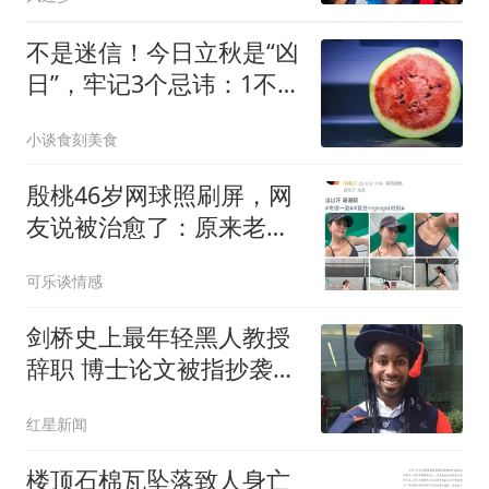
不是迷信！今日立秋是“凶
日”，牢记3个忌讳：1不
贪，2不出，3不碰
小谈食刻美食
殷桃46岁网球照刷屏，网
友说被治愈了：原来老可
以这么有力量
可乐谈情感
剑桥史上最年轻黑人教授
辞职 博士论文被指抄袭
180处
红星新闻
楼顶石棉瓦坠落致人身亡