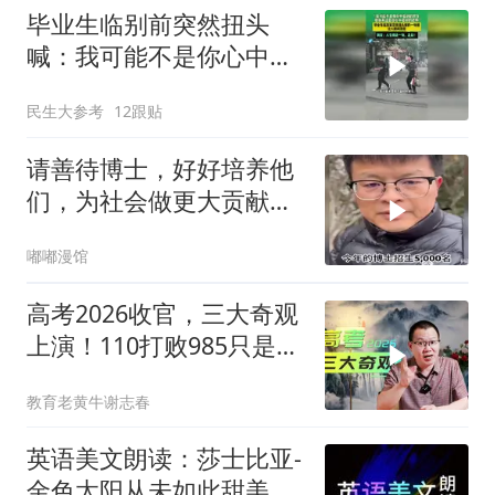
毕业生临别前突然扭头
喊：我可能不是你心中最
好的学生，但你永远是我
民生大参考
12跟贴
心中最好的老师
请善待博士，好好培养他
们，为社会做更大贡献，
博主大义！
嘟嘟漫馆
高考2026收官，三大奇观
上演！110打败985只是其
一
教育老黄牛谢志春
英语美文朗读：莎士比亚-
金色太阳从未如此甜美吻