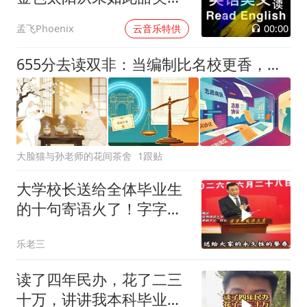
过
00:00
孟飞Phoenix
云音乐特供
655分去读双非：当编制比名校更香，高考志愿的逻辑变天了
大脸猫与孙老师的花间茶舍
1跟贴
大学校长送给全体毕业生
的十句寄语火了！字字恳
切，句句箴言
乐老三
读了四年民办，花了二三
十万，讲讲我本科毕业都