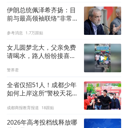
伊朗总统佩泽希齐扬：目
前与最高领袖联络"非常困
难"
参考消息
1.7万跟贴
女儿圆梦北大，父亲免费
请喝水，路人纷纷接喜
气，平台承诺：孩子的学
警界君
费，我们必须管
全省仅招51人！成都少年
如何上岸这所“警校天花
板”？
成都商报教育报道
18跟贴
2026年高考投档线释放哪