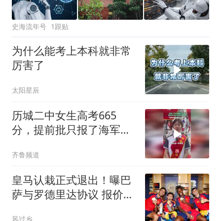
史海流年号
1跟贴
为什么能考上本科就非常
厉害了
太阳星辰
历城二中女生高考665
分，提前批只报了海军军
医大学，“能被录取是肯定
齐鲁频道
也是责任”
皇马认栽正式退出！曝巴
萨与罗德里达协议 报价
6000万欧与曼城谈判
风过乡