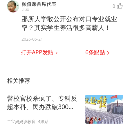
颜值课首席代表
0
北京
那所大学敢公开公布对口专业就业
率？其实学生养活很多高薪人！
2026-05-21
打开APP发贴
6
条跟贴
相关推荐
警校官校杀疯了、专科反
超本科、民办跌破300
分！2026高考只有一个真
二宝妈妈谈教育
4跟贴
相：选校逻辑彻底变了