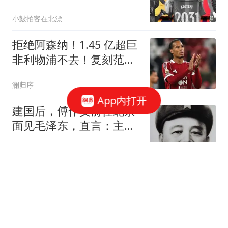
+天才魔法+冷血终结
小皷拍客在北漂
拒绝阿森纳！1.45 亿超巨
非利物浦不去！复刻范戴
克封神引援
澜归序
App内打开
建国后，傅作义前往北京
面见毛泽东，直言：主
席，我想见见詹大南
历史甄有趣
上海刚需房越来越难买了
魔都财观