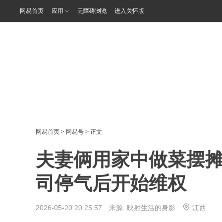
网易首页
应用
无障碍浏览
进入关怀版
网易首页
>
网易号
> 正文
夫妻俩用家中做菜摆
司停气后开始维权
2026-05-20 20:25:57 来源:
映射生活的身影
江西