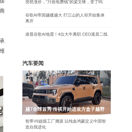
摆
突然涨价，"只收电费钱"的梁文锋，变了吗
商
谷歌AI帝国越建越大 打江山的人却开始集体
离开
凌晨谷歌AI地震！4位大牛离职 CEO退居二线
承
维
汽车要闻
越7全球首秀 传祺开始进攻方盒子越野
智界V9超级工厂溯源 以纯血鸿蒙定义中国智
造自我进化