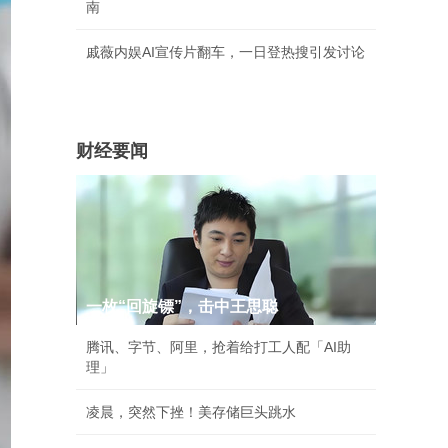
南
戚薇内娱AI宣传片翻车，一日登热搜引发讨论
财经要闻
一枚“回旋镖”，击中王思聪
腾讯、字节、阿里，抢着给打工人配「AI助
理」
凌晨，突然下挫！美存储巨头跳水