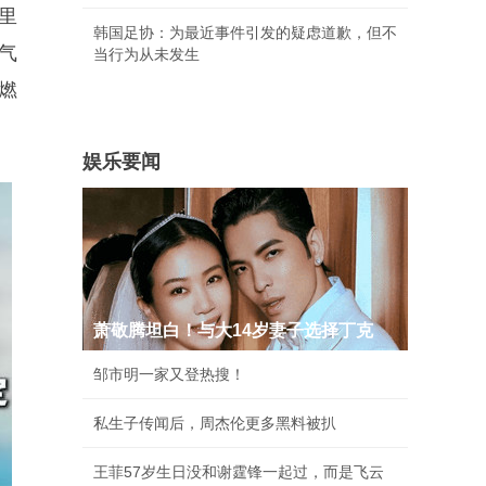
里
韩国足协：为最近事件引发的疑虑道歉，但不
气
当行为从未发生
燃
娱乐要闻
萧敬腾坦白！与大14岁妻子选择丁克
邹市明一家又登热搜！
私生子传闻后，周杰伦更多黑料被扒
王菲57岁生日没和谢霆锋一起过，而是飞云