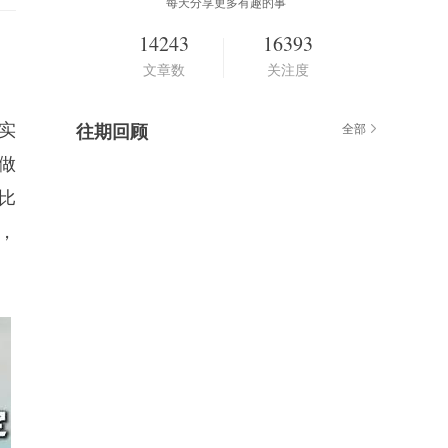
每天分享更多有趣的事
14243
16393
文章数
关注度
实
往期回顾
全部
做
比
，