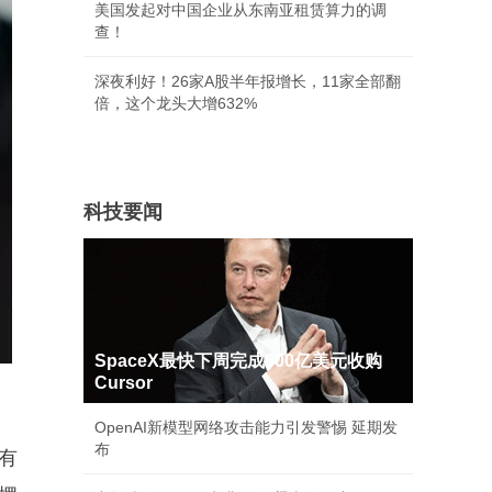
美国发起对中国企业从东南亚租赁算力的调
查！
深夜利好！26家A股半年报增长，11家全部翻
倍，这个龙头大增632%
科技要闻
SpaceX最快下周完成600亿美元收购
Cursor
OpenAI新模型网络攻击能力引发警惕 延期发
布
有