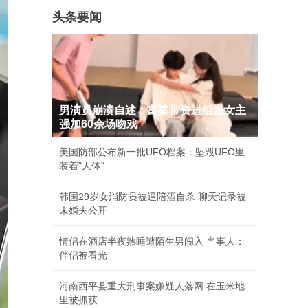
头条要闻
男演员崩溃自述：富婆带资进组当女主
强加60余场吻戏
美国防部公布新一批UFO档案：坠毁UFO里
装着"人体"
韩国29岁女消防员被逼陪酒自杀 聊天记录被
未婚夫公开
情侣在酒店半夜熟睡遭陌生男闯入 当事人：
伴侣被看光
河南西平县重大刑事案嫌疑人落网 在玉米地
里被抓获