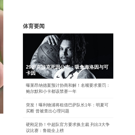
体育要闻
29岁克拉克死因公布：吸食海洛因与可
卡因
曝莱昂纳德案预计协商和解！名嘴要求重罚：
鲍尔默和小卡都该禁赛一年
突发！曝利物浦将租借巴萨队长1年：明夏可
买断 曾被查出心理问题
硬刚足协！中超队官方要求换主裁 列出3大争
议比赛：鲁能全上榜