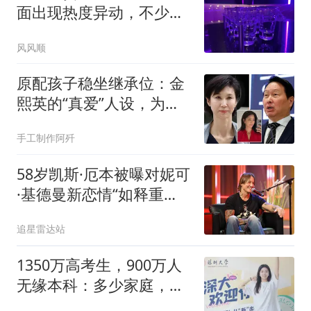
面出现热度异动，不少投
资者是否看漏信号
风风顺
原配孩子稳坐继承位：金
熙英的“真爱”人设，为何
会输得一败涂地
手工制作阿歼
58岁凯斯·厄本被曝对妮可
·基德曼新恋情“如释重
负”，曾因结束20年婚姻愧
追星雷达站
疚不已
1350万高考生，900万人
无缘本科：多少家庭，三
代都没出一个本科生