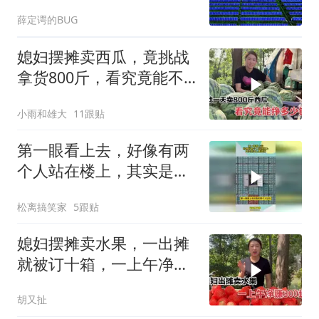
薛定谔的BUG
媳妇摆摊卖西瓜，竟挑战
拿货800斤，看究竟能不
能卖完？
小雨和雄大
11跟贴
第一眼看上去，好像有两
个人站在楼上，其实是海
上集装箱
松离搞笑家
5跟贴
媳妇摆摊卖水果，一出摊
就被订十箱，一上午净赚
300块钱
胡又扯