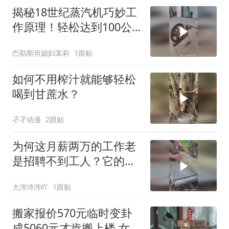
揭秘18世纪蒸汽机巧妙工
作原理！轻松达到100公
里每小时速度
巴勒斯坦媳妇茉莉
1跟贴
如何不用榨汁就能够轻松
喝到甘蔗水？
孑孑动漫
2跟贴
为何这月薪两万的工作老
是招聘不到工人？它的危
险性可想而知！
大沛沛沛吖
1跟贴
搬家报价570元临时变卦
成5060元才肯搬上楼 女子