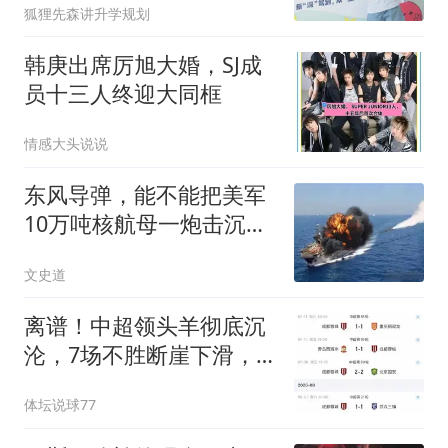
狐狸先森讲升学规划
韩庚出席厉旭大婚，SJ成
员十三人终迎大同框
情感大头说说
东风导弹，能不能把美军
10万吨核航母一炮击沉？
北理工曾模拟过
文史道
离谱！中超领头羊彻底沉
沦，7场不胜断崖下滑，
躺冠却暗藏大隐患
体坛说球77