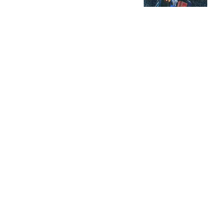
毕津浩+马马杜伤退
替补席看球
伊媒发布伊朗最高领袖视
频：穆杰塔巴讲话被众人
围住
央视新闻客户端
烟草公司职工婚内出轨 与
2名异性多次发生不正当
关系
红星新闻
河南西平县重大刑事案嫌
疑人落网 在玉米地里被抓
获
央视新闻
热搜