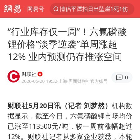
网易号
情侣平潭拍日出坠崖1死1伤
老挝国会主席赛宋蓬逝世
“行业库存仅一周”！六氟磷酸
茅台部分直营店飞天茅台提价
锂价格“淡季逆袭”单周涨超
白海豚将正面袭击贯穿浙江
12% 业内预测仍存推涨空间
酒店回应车内过夜被收150元
黄金牛市回来了吗
财联社
0
酒店花洒现排泄物住客索赔遭拒
2026-05-20 19:32
·上海
·界面财联社官方账号
杭州全市有序停课
夏日经济乘“热”而上 消费市场向“新”而行
财联社5月20日讯（记者 刘梦然）
机构数
据显示，截至今日，
六氟磷酸锂
市场均价
36岁男演员成景区NPC后人气爆棚
已涨至113500元/吨，较一周前涨幅超过
新疆优化调整景区内自驾服务费
12%。财联社记者从多家企业获悉，本轮