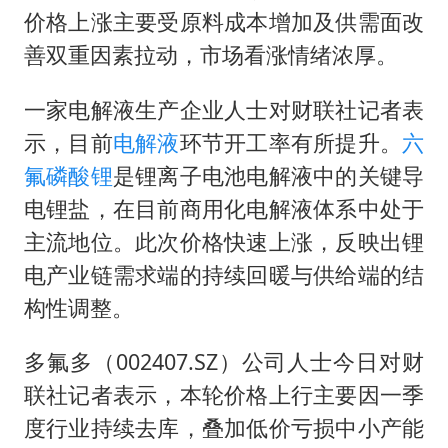
全民健身事业高质量发展
价格上涨主要受原料成本增加及供需面改
乐享全民健身 共筑健康中国
善双重因素拉动，市场看涨情绪浓厚。
一家电解液生产企业人士对财联社记者表
示，目前
电解液
环节开工率有所提升。
六
氟磷酸锂
是锂离子电池电解液中的关键导
电锂盐，在目前商用化电解液体系中处于
主流地位。此次价格快速上涨，反映出锂
电产业链需求端的持续回暖与供给端的结
构性调整。
多氟多（002407.SZ）公司人士今日对财
联社记者表示，本轮价格上行主要因一季
度行业持续去库，叠加低价亏损中小产能