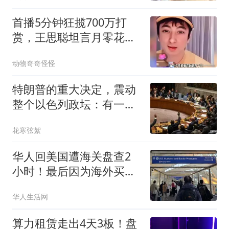
首播5分钟狂揽700万打
赏，王思聪坦言月零花钱
数亿劝网友理性停刷
动物奇奇怪怪
特朗普的重大决定，震动
整个以色列政坛：有一件
事让内塔夜不能寐
花寒弦絮
华人回美国遭海关盘查2
小时！最后因为海外买
了“这个”，被要求补税
华人生活网
算力租赁走出4天3板！盘