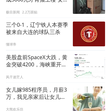
傻眼
极目新闻
2.2万跟贴
三个0-1，辽宁铁人本赛季
被来自大连的球队三杀
懂球帝
美股盘前SpaceX大跌，黄
金突破4200，海峡重开预
期降温
风干迷茫人
女儿嫁985程序员，月薪3
万，我见亲家后让女儿等
3年，不久出事了
大熊欢乐坊