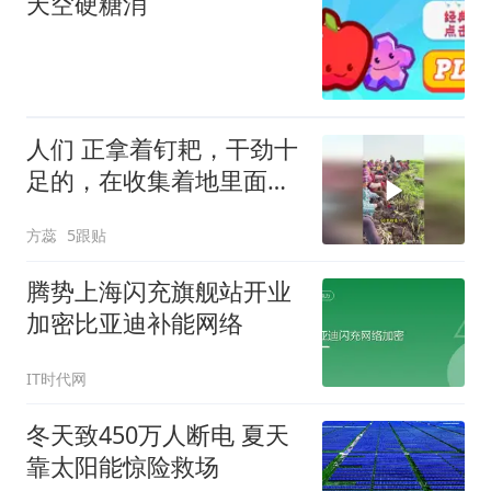
天空硬糖消
人们 正拿着钉耙，干劲十
足的，在收集着地里面的
植物
方蕊
5跟贴
腾势上海闪充旗舰站开业
加密比亚迪补能网络
IT时代网
冬天致450万人断电 夏天
靠太阳能惊险救场